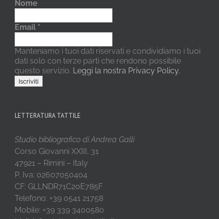
Nome
Email
*
Manteniamo i tuoi dati riservati e condividiamo i tuoi
dati solo con terze parti che rendono possibile
questo servizio.
Leggi la nostra Privacy Policy.
LETTERATURA TATTILE
Studio bibliografico di Andrea Galli
Corso Giovanni XXIII, 31
47921 – Rimini – Italy
P. Iva: 02607050404
CF: GLLNDR71C20E785F
Telefono: +39 0541 21758
Mobile: +39 339 3400580