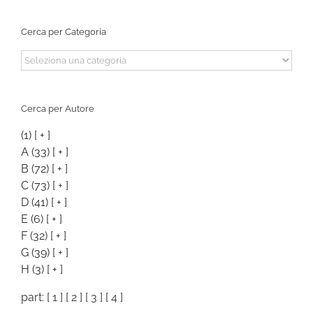
Cerca per Categoria
Cerca
per
Categoria
Cerca per Autore
(1)
[ + ]
A
(33)
[ + ]
B
(72)
[ + ]
C
(73)
[ + ]
D
(41)
[ + ]
E
(6)
[ + ]
F
(32)
[ + ]
G
(39)
[ + ]
H
(3)
[ + ]
part: [
1
] [
2
] [
3
] [
4
]