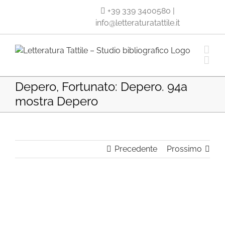
Salta
+39 339 3400580
|
al
info@letteraturatattile.it
contenuto
Depero, Fortunato: Depero. 94a
mostra Depero
Precedente
Prossimo
Ingrandisci
immagine