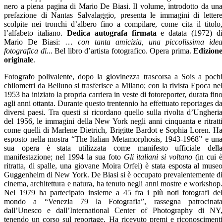
nero a piena pagina di Mario De Biasi. Il volume, introdotto da un
prefazione di Nantas Salvalaggio, presenta le immagini di letter
scolpite nei tronchi d’albero fino a compilare, come cita il titolo
l’alfabeto italiano.
Dedica autografa firmata
e datata (1972) d
Mario De Biasi: …
con tanta amicizia, una piccolissima ide
fotografica di.
.. Bel libro d’artista fotografico. Opera prima.
Edizion
originale
.
Fotografo polivalente, dopo la giovinezza trascorsa a Sois a poch
chilometri da Belluno si trasferisce a Milano; con la rivista Epoca ne
1953 ha iniziato la propria carriera in veste di fotoreporter, durata fin
agli anni ottanta. Durante questo trentennio ha effettuato reportages d
diversi paesi. Tra questi si ricordano quello sulla rivolta d’Ungheri
del 1956, le immagini della New York negli anni cinquanta e ritratt
come quelli di Marlene Dietrich, Brigitte Bardot e Sophia Loren. H
esposto nella mostra “The Italian Metamorphosis, 1943-1968” e un
sua opera è stata utilizzata come manifesto ufficiale dell
manifestazione; nel 1994 la sua foto
Gli italiani si voltano
(in cui 
ritratta, di spalle, una giovane Moira Orfei) è stata esposta al muse
Guggenheim di New York. De Biasi si è occupato prevalentemente d
cinema, architettura e natura, ha tenuto negli anni mostre e workshop
Nel 1979 ha partecipato insieme a 45 fra i più noti fotografi de
mondo a “Venezia 79 la Fotografia”, rassegna patrocinat
dall’Unesco e dall’International Center of Photography di NY
tenendo un corso sul reportage. Ha ricevuto premi e riconosciment