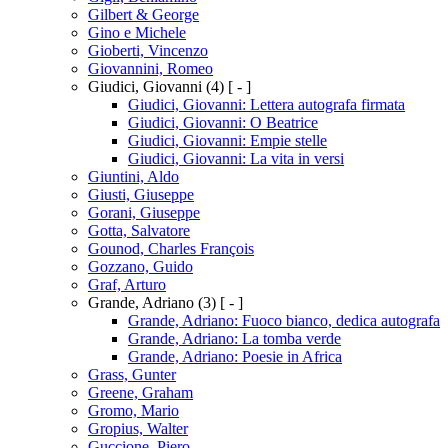
Gilbert & George
Gino e Michele
Gioberti, Vincenzo
Giovannini, Romeo
Giudici, Giovanni
(4)
[ - ]
Giudici, Giovanni: Lettera autografa firmata
Giudici, Giovanni: O Beatrice
Giudici, Giovanni: Empie stelle
Giudici, Giovanni: La vita in versi
Giuntini, Aldo
Giusti, Giuseppe
Gorani, Giuseppe
Gotta, Salvatore
Gounod, Charles François
Gozzano, Guido
Graf, Arturo
Grande, Adriano
(3)
[ - ]
Grande, Adriano: Fuoco bianco, dedica autografa
Grande, Adriano: La tomba verde
Grande, Adriano: Poesie in Africa
Grass, Gunter
Greene, Graham
Gromo, Mario
Gropius, Walter
Guccione, Piero