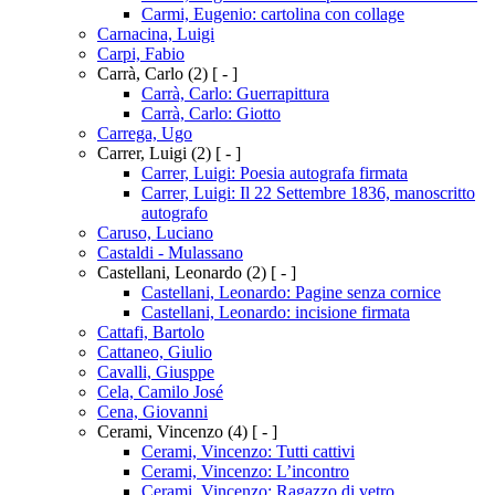
Carmi, Eugenio: cartolina con collage
Carnacina, Luigi
Carpi, Fabio
Carrà, Carlo
(2)
[ - ]
Carrà, Carlo: Guerrapittura
Carrà, Carlo: Giotto
Carrega, Ugo
Carrer, Luigi
(2)
[ - ]
Carrer, Luigi: Poesia autografa firmata
Carrer, Luigi: Il 22 Settembre 1836, manoscritto
autografo
Caruso, Luciano
Castaldi - Mulassano
Castellani, Leonardo
(2)
[ - ]
Castellani, Leonardo: Pagine senza cornice
Castellani, Leonardo: incisione firmata
Cattafi, Bartolo
Cattaneo, Giulio
Cavalli, Giusppe
Cela, Camilo José
Cena, Giovanni
Cerami, Vincenzo
(4)
[ - ]
Cerami, Vincenzo: Tutti cattivi
Cerami, Vincenzo: L’incontro
Cerami, Vincenzo: Ragazzo di vetro