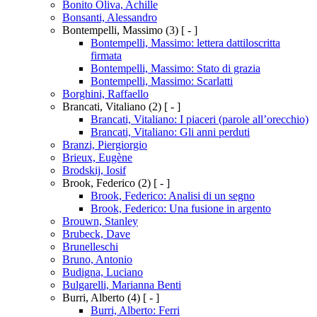
Bonito Oliva, Achille
Bonsanti, Alessandro
Bontempelli, Massimo
(3)
[ - ]
Bontempelli, Massimo: lettera dattiloscritta
firmata
Bontempelli, Massimo: Stato di grazia
Bontempelli, Massimo: Scarlatti
Borghini, Raffaello
Brancati, Vitaliano
(2)
[ - ]
Brancati, Vitaliano: I piaceri (parole all’orecchio)
Brancati, Vitaliano: Gli anni perduti
Branzi, Piergiorgio
Brieux, Eugène
Brodskij, Iosif
Brook, Federico
(2)
[ - ]
Brook, Federico: Analisi di un segno
Brook, Federico: Una fusione in argento
Brouwn, Stanley
Brubeck, Dave
Brunelleschi
Bruno, Antonio
Budigna, Luciano
Bulgarelli, Marianna Benti
Burri, Alberto
(4)
[ - ]
Burri, Alberto: Ferri