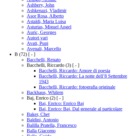
Ashbery, John
Ashkenazi, Vladimir
Asor Rosa, Alberto
Astaldi, Maria Luisa
Asturias, Miguel Angel
Auric, Georges
Autori vari
Avati, Pupi
Avenali, Marcello
B
(72)
[ - ]
Bacchelli, Renato
Bacchelli, Riccardo
(3)
[ - ]
Bacchelli, Riccardo: Amore di poesia
Bacchelli, Riccardo: La notte dell’8 Settembre
1943
Bacchelli, Riccardo: fotografia originale
Backhaus, Whilem
Baj, Enrico
(2)
[ - ]
Baj, Enrico: Enrico Baj
Baj, Enrico: Baj. Dal generale al particolare
Baker, Chet
Baldini, Antonio
Balilla Pratella, Francesco
Balla Giacomo