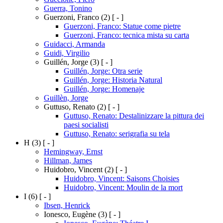
Guerra, Tonino
Guerzoni, Franco
(2)
[ - ]
Guerzoni, Franco: Statue come pietre
Guerzoni, Franco: tecnica mista su carta
Guidacci, Armanda
Guidi, Virgilio
Guillén, Jorge
(3)
[ - ]
Guillén, Jorge: Otra serie
Guillén, Jorge: Historia Natural
Guillén, Jorge: Homenaje
Guillèn, Jorge
Guttuso, Renato
(2)
[ - ]
Guttuso, Renato: Destalinizzare la pittura dei
paesi socialisti
Guttuso, Renato: serigrafia su tela
H
(3)
[ - ]
Hemingway, Ernst
Hillman, James
Huidobro, Vincent
(2)
[ - ]
Huidobro, Vincent: Saisons Choisies
Huidobro, Vincent: Moulin de la mort
I
(6)
[ - ]
Ibsen, Henrick
Ionesco, Eugène
(3)
[ - ]