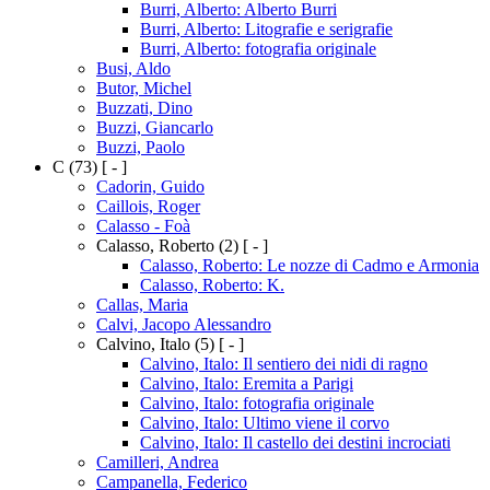
Burri, Alberto: Alberto Burri
Burri, Alberto: Litografie e serigrafie
Burri, Alberto: fotografia originale
Busi, Aldo
Butor, Michel
Buzzati, Dino
Buzzi, Giancarlo
Buzzi, Paolo
C
(73)
[ - ]
Cadorin, Guido
Caillois, Roger
Calasso - Foà
Calasso, Roberto
(2)
[ - ]
Calasso, Roberto: Le nozze di Cadmo e Armonia
Calasso, Roberto: K.
Callas, Maria
Calvi, Jacopo Alessandro
Calvino, Italo
(5)
[ - ]
Calvino, Italo: Il sentiero dei nidi di ragno
Calvino, Italo: Eremita a Parigi
Calvino, Italo: fotografia originale
Calvino, Italo: Ultimo viene il corvo
Calvino, Italo: Il castello dei destini incrociati
Camilleri, Andrea
Campanella, Federico