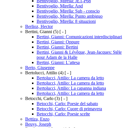
Bentivoglio, Mirella: JET-P68
Bentivoglio, Mirella: And
Bentivoglio, Mirella: Sub - conscio
Bentivoglio, Mirella: Punto ambiguo
Bentivoglio, Mirella: 8 situazioni
Berlioz, Hector
Bertini, Gianni
(5)
[ - ]
Bertini, Gianni: Comunicazioni interdisciplinari
Bertini, Gianni: Oppure
Bertini, Gianni: Bertini
Bertini, Gianni & Lévêque, Jean-Jacques: Stèle
pour Adam de la Halle
Bertini, Gianni: L’attesa
Berto, Giuseppe
Bertolucci, Attilio
(4)
[ - ]
Bertolucci, Attilio: La camera da letto
Bertolucci, Attilio: La camera da letto
Bertolucci, Attilio: La capanna indiana
Bertolucci, Attilio: La camera da letto
Betocchi, Carlo
(3)
[ - ]
Betocchi, Carlo: Poesie del sabato
Betocchi, Carlo: Cuore di primavera
Betocchi, Carlo: Poesie scelte
Bettiza, Enzo
Beuys, Joseph