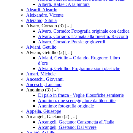
Alberti, Rafael: A la pintura
Aleardi, Aleardo
Aleixandre, Vicente
Aleramo, Sibilla
Alvaro, Corrado
(3)
[ - ]
Alvaro, Corrado: Fotografia originale con dedica
Alvaro, Corrado: L’amata alla finestra. Racconti
Alvaro, Corrado: Poesie grigioverdi
Alviani, Getulio
Alviani, Getullio
(2)
[ - ]
Alviani, Getulio – Orlando, Ruggero: Libro
d’ore
Alviani, Getullio: Programmazioni plastiche
Amari, Michele
Anceschi, Giovanni
Anceschi, Luciano
Anonimo
(3)
[ - ]
Di palo in frasca - Veglie filosofiche semiserie
Anonimo: due sceneggiature dattiloscritte
Anonimo: fotografia originale
Appella, Giuseppe
Arcangeli, Gaetano
(2)
[ - ]
Arcangeli, Gaetano: Canzonetta all’Italia
Arcangeli, Gaetano: Dal vivere
Ardigò, Achille