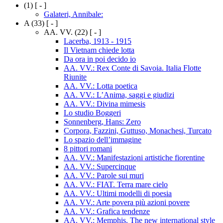
(1)
[ - ]
Galateri, Annibale:
A
(33)
[ - ]
AA. VV.
(22)
[ - ]
Lacerba, 1913 - 1915
Il Vietnam chiede lotta
Da ora in poi decido io
AA. VV.: Rex Conte di Savoia. Italia Flotte
Riunite
AA. VV.: Lotta poetica
AA. VV.: L’Anima, saggi e giudizi
AA. VV.: Divina mimesis
Lo studio Boggeri
Sonnenberg, Hans: Zero
Corpora, Fazzini, Guttuso, Monachesi, Turcato
Lo spazio dell’immagine
8 pittori romani
AA. VV.: Manifestazioni artistiche fiorentine
AA. VV.: Supercinque
AA. VV.: Parole sui muri
AA. VV.: FIAT. Terra mare cielo
AA. VV.: Ultimi modelli di poesia
AA. VV.: Arte povera più azioni povere
AA. VV.: Grafica tendenze
AA. VV.: Memphis. The new international style