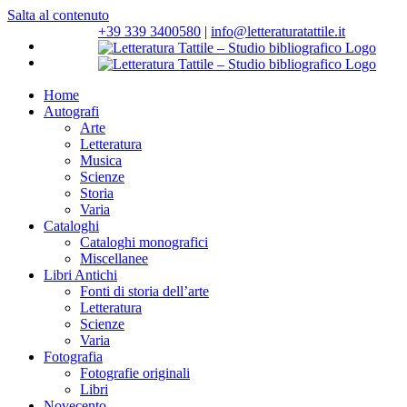
Salta al contenuto
+39 339 3400580
|
info@letteraturatattile.it
Home
Autografi
Arte
Letteratura
Musica
Scienze
Storia
Varia
Cataloghi
Cataloghi monografici
Miscellanee
Libri Antichi
Fonti di storia dell’arte
Letteratura
Scienze
Varia
Fotografia
Fotografie originali
Libri
Novecento