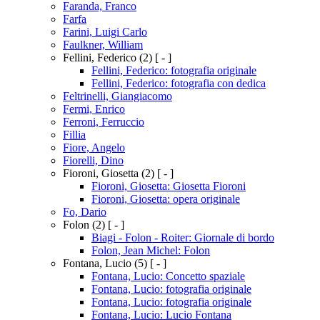
Faranda, Franco
Farfa
Farini, Luigi Carlo
Faulkner, William
Fellini, Federico
(2)
[ - ]
Fellini, Federico: fotografia originale
Fellini, Federico: fotografia con dedica
Feltrinelli, Giangiacomo
Fermi, Enrico
Ferroni, Ferruccio
Fillia
Fiore, Angelo
Fiorelli, Dino
Fioroni, Giosetta
(2)
[ - ]
Fioroni, Giosetta: Giosetta Fioroni
Fioroni, Giosetta: opera originale
Fo, Dario
Folon
(2)
[ - ]
Biagi - Folon - Roiter: Giornale di bordo
Folon, Jean Michel: Folon
Fontana, Lucio
(5)
[ - ]
Fontana, Lucio: Concetto spaziale
Fontana, Lucio: fotografia originale
Fontana, Lucio: fotografia originale
Fontana, Lucio: Lucio Fontana