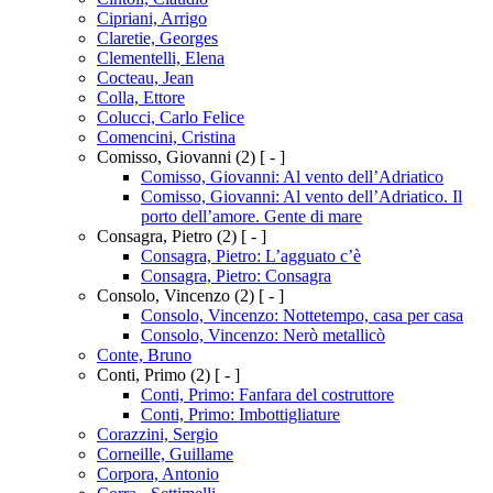
Cipriani, Arrigo
Claretie, Georges
Clementelli, Elena
Cocteau, Jean
Colla, Ettore
Colucci, Carlo Felice
Comencini, Cristina
Comisso, Giovanni
(2)
[ - ]
Comisso, Giovanni: Al vento dell’Adriatico
Comisso, Giovanni: Al vento dell’Adriatico. Il
porto dell’amore. Gente di mare
Consagra, Pietro
(2)
[ - ]
Consagra, Pietro: L’agguato c’è
Consagra, Pietro: Consagra
Consolo, Vincenzo
(2)
[ - ]
Consolo, Vincenzo: Nottetempo, casa per casa
Consolo, Vincenzo: Nerò metallicò
Conte, Bruno
Conti, Primo
(2)
[ - ]
Conti, Primo: Fanfara del costruttore
Conti, Primo: Imbottigliature
Corazzini, Sergio
Corneille, Guillame
Corpora, Antonio