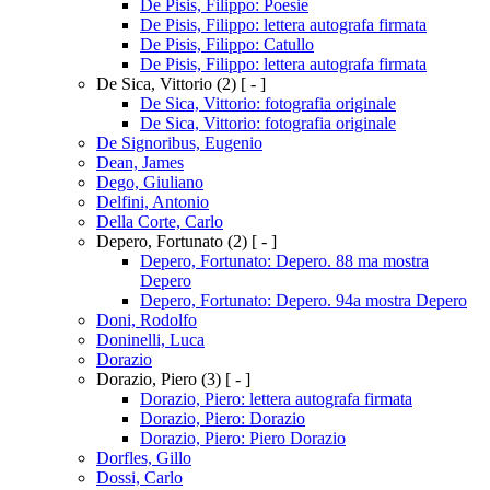
De Pisis, Filippo: Poesie
De Pisis, Filippo: lettera autografa firmata
De Pisis, Filippo: Catullo
De Pisis, Filippo: lettera autografa firmata
De Sica, Vittorio
(2)
[ - ]
De Sica, Vittorio: fotografia originale
De Sica, Vittorio: fotografia originale
De Signoribus, Eugenio
Dean, James
Dego, Giuliano
Delfini, Antonio
Della Corte, Carlo
Depero, Fortunato
(2)
[ - ]
Depero, Fortunato: Depero. 88 ma mostra
Depero
Depero, Fortunato: Depero. 94a mostra Depero
Doni, Rodolfo
Doninelli, Luca
Dorazio
Dorazio, Piero
(3)
[ - ]
Dorazio, Piero: lettera autografa firmata
Dorazio, Piero: Dorazio
Dorazio, Piero: Piero Dorazio
Dorfles, Gillo
Dossi, Carlo