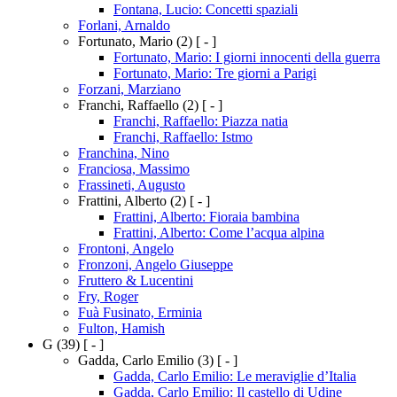
Fontana, Lucio: Concetti spaziali
Forlani, Arnaldo
Fortunato, Mario
(2)
[ - ]
Fortunato, Mario: I giorni innocenti della guerra
Fortunato, Mario: Tre giorni a Parigi
Forzani, Marziano
Franchi, Raffaello
(2)
[ - ]
Franchi, Raffaello: Piazza natia
Franchi, Raffaello: Istmo
Franchina, Nino
Franciosa, Massimo
Frassineti, Augusto
Frattini, Alberto
(2)
[ - ]
Frattini, Alberto: Fioraia bambina
Frattini, Alberto: Come l’acqua alpina
Frontoni, Angelo
Fronzoni, Angelo Giuseppe
Fruttero & Lucentini
Fry, Roger
Fuà Fusinato, Erminia
Fulton, Hamish
G
(39)
[ - ]
Gadda, Carlo Emilio
(3)
[ - ]
Gadda, Carlo Emilio: Le meraviglie d’Italia
Gadda, Carlo Emilio: Il castello di Udine