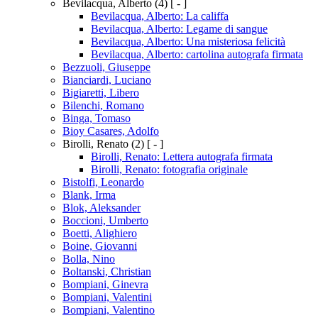
Bevilacqua, Alberto
(4)
[ - ]
Bevilacqua, Alberto: La califfa
Bevilacqua, Alberto: Legame di sangue
Bevilacqua, Alberto: Una misteriosa felicità
Bevilacqua, Alberto: cartolina autografa firmata
Bezzuoli, Giuseppe
Bianciardi, Luciano
Bigiaretti, Libero
Bilenchi, Romano
Binga, Tomaso
Bioy Casares, Adolfo
Birolli, Renato
(2)
[ - ]
Birolli, Renato: Lettera autografa firmata
Birolli, Renato: fotografia originale
Bistolfi, Leonardo
Blank, Irma
Blok, Aleksander
Boccioni, Umberto
Boetti, Alighiero
Boine, Giovanni
Bolla, Nino
Boltanski, Christian
Bompiani, Ginevra
Bompiani, Valentini
Bompiani, Valentino