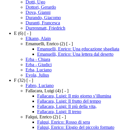
Dotti, Ugo
Dottori, Gerardo
Dova, Gianni
Durando, Giacomo
Duranti, Francesca
Durrenmatt, Friedrich
E
(6)
[ - ]
Elkann, Alain
Emanuelli, Enrico
(2)
[ - ]
Emanuelli, Enrico: Una educazione sbagliata
Emanuelli, Enrico: Una lettera dal deserto
Erba - Chiara
Erba - Giudici
Erba, Luciano
Evola, Julius
F
(32)
[ - ]
Fabro, Luciano
Fallacara, Luigi
(4)
[ - ]
Fallacara, Luigi: Il mio giorno s’illumina
Fallacara, Luigi: Il frutto del tempo
Fallacara, Luigi: Il più della vita,
Fallacara, Luigi: Il treno
Falqui, Enrico
(2)
[ - ]
Falqui, Enrico: Rosso di sera
Falqui, Enrico: Elogio del piccolo formato