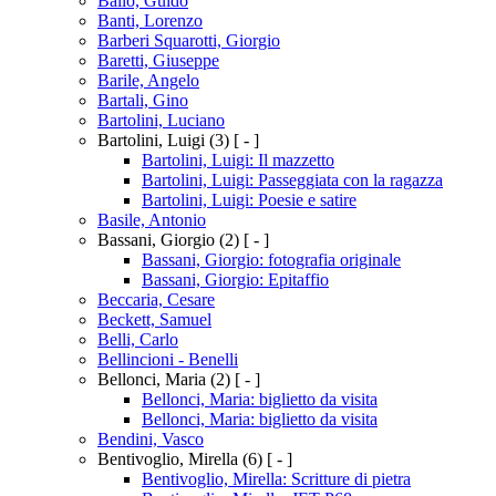
Ballo, Guido
Banti, Lorenzo
Barberi Squarotti, Giorgio
Baretti, Giuseppe
Barile, Angelo
Bartali, Gino
Bartolini, Luciano
Bartolini, Luigi
(3)
[ - ]
Bartolini, Luigi: Il mazzetto
Bartolini, Luigi: Passeggiata con la ragazza
Bartolini, Luigi: Poesie e satire
Basile, Antonio
Bassani, Giorgio
(2)
[ - ]
Bassani, Giorgio: fotografia originale
Bassani, Giorgio: Epitaffio
Beccaria, Cesare
Beckett, Samuel
Belli, Carlo
Bellincioni - Benelli
Bellonci, Maria
(2)
[ - ]
Bellonci, Maria: biglietto da visita
Bellonci, Maria: biglietto da visita
Bendini, Vasco
Bentivoglio, Mirella
(6)
[ - ]
Bentivoglio, Mirella: Scritture di pietra