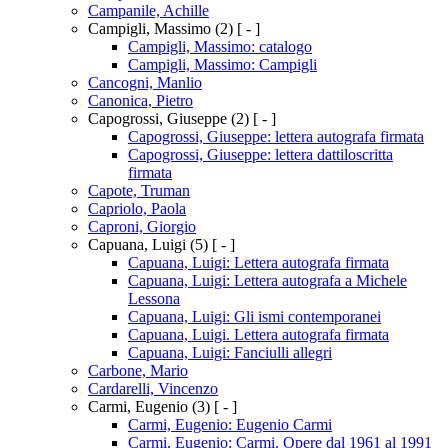
Campanile, Achille
Campigli, Massimo
(2)
[ - ]
Campigli, Massimo: catalogo
Campigli, Massimo: Campigli
Cancogni, Manlio
Canonica, Pietro
Capogrossi, Giuseppe
(2)
[ - ]
Capogrossi, Giuseppe: lettera autografa firmata
Capogrossi, Giuseppe: lettera dattiloscritta
firmata
Capote, Truman
Capriolo, Paola
Caproni, Giorgio
Capuana, Luigi
(5)
[ - ]
Capuana, Luigi: Lettera autografa firmata
Capuana, Luigi: Lettera autografa a Michele
Lessona
Capuana, Luigi: Gli ismi contemporanei
Capuana, Luigi. Lettera autografa firmata
Capuana, Luigi: Fanciulli allegri
Carbone, Mario
Cardarelli, Vincenzo
Carmi, Eugenio
(3)
[ - ]
Carmi, Eugenio: Eugenio Carmi
Carmi, Eugenio: Carmi. Opere dal 1961 al 1991