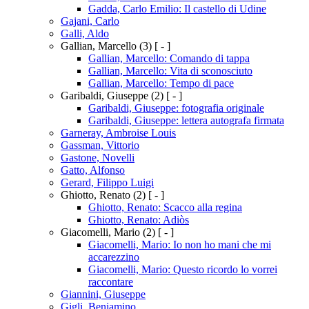
Gadda, Carlo Emilio: Il castello di Udine
Gajani, Carlo
Galli, Aldo
Gallian, Marcello
(3)
[ - ]
Gallian, Marcello: Comando di tappa
Gallian, Marcello: Vita di sconosciuto
Gallian, Marcello: Tempo di pace
Garibaldi, Giuseppe
(2)
[ - ]
Garibaldi, Giuseppe: fotografia originale
Garibaldi, Giuseppe: lettera autografa firmata
Garneray, Ambroise Louis
Gassman, Vittorio
Gastone, Novelli
Gatto, Alfonso
Gerard, Filippo Luigi
Ghiotto, Renato
(2)
[ - ]
Ghiotto, Renato: Scacco alla regina
Ghiotto, Renato: Adiòs
Giacomelli, Mario
(2)
[ - ]
Giacomelli, Mario: Io non ho mani che mi
accarezzino
Giacomelli, Mario: Questo ricordo lo vorrei
raccontare
Giannini, Giuseppe
Gigli, Beniamino