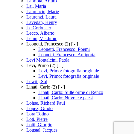
Labriola, Arturo
Lai, Maria
Laurencin, Marie
Laurenzi, Laura
Lavedan, Henry
Le Corbusier
Lecco, Alberto
Lenin, Vladimir
Leonetti, Francesco
(2)
[ - ]
Leonetti, Francesco: Poemi
Leonetti, Francesco: Antiporta
Levi Montalcini, Paola
Levi, Primo
(2)
[ - ]
Levi, Primo: fotografia originale
Levi, Primo: fotografia originale
Lewitt, Sol
Linati, Carlo
(2)
[ - ]
Linati, Carlo: Sulle orme di Renzo
Linati, Carlo: Nuvole e paesi
Lohse, Richard Paul
Lopez, Guido
Lora Totino
Loti, Pierre
Lotti, Giorgio
Loustal, Jacques