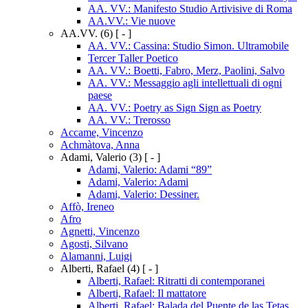
AA. VV.: Manifesto Studio Artivisive di Roma
AA.VV.: Vie nuove
AA.VV.
(6)
[ - ]
AA. VV.: Cassina: Studio Simon. Ultramobile
Tercer Taller Poetico
AA. VV.: Boetti, Fabro, Merz, Paolini, Salvo
AA. VV.: Messaggio agli intellettuali di ogni
paese
AA. VV.: Poetry as Sign Sign as Poetry
AA. VV.: Trerosso
Accame, Vincenzo
Achmàtova, Anna
Adami, Valerio
(3)
[ - ]
Adami, Valerio: Adami “89”
Adami, Valerio: Adami
Adami, Valerio: Dessiner.
Affò, Ireneo
Afro
Agnetti, Vincenzo
Agosti, Silvano
Alamanni, Luigi
Alberti, Rafael
(4)
[ - ]
Alberti, Rafael: Ritratti di contemporanei
Alberti, Rafael: Il mattatore
Alberti, Rafael: Balada del Puente de las Tetas