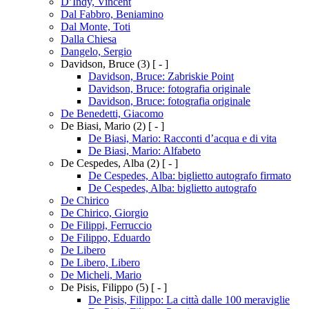
D’Indy, Vincent
Dal Fabbro, Beniamino
Dal Monte, Toti
Dalla Chiesa
Dangelo, Sergio
Davidson, Bruce
(3)
[ - ]
Davidson, Bruce: Zabriskie Point
Davidson, Bruce: fotografia originale
Davidson, Bruce: fotografia originale
De Benedetti, Giacomo
De Biasi, Mario
(2)
[ - ]
De Biasi, Mario: Racconti d’acqua e di vita
De Biasi, Mario: Alfabeto
De Cespedes, Alba
(2)
[ - ]
De Cespedes, Alba: biglietto autografo firmato
De Cespedes, Alba: biglietto autografo
De Chirico
De Chirico, Giorgio
De Filippi, Ferruccio
De Filippo, Eduardo
De Libero
De Libero, Libero
De Micheli, Mario
De Pisis, Filippo
(5)
[ - ]
De Pisis, Filippo: La città dalle 100 meraviglie