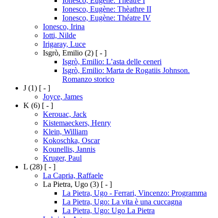
Ionesco, Eugène: Théatre I
Ionesco, Eugène: Thèathre II
Ionesco, Eugène: Théatre IV
Ionesco, Irina
Iotti, Nilde
Irigaray, Luce
Isgrò, Emilio
(2)
[ - ]
Isgrò, Emilio: L’asta delle ceneri
Isgrò, Emilio: Marta de Rogatiis Johnson.
Romanzo storico
J
(1)
[ - ]
Joyce, James
K
(6)
[ - ]
Kerouac, Jack
Kistemaeckers, Henry
Klein, William
Kokoschka, Oscar
Kounellis, Jannis
Kruger, Paul
L
(28)
[ - ]
La Capria, Raffaele
La Pietra, Ugo
(3)
[ - ]
La Pietra, Ugo - Ferrari, Vincenzo: Programma
La Pietra, Ugo: La vita è una cuccagna
La Pietra, Ugo: Ugo La Pietra