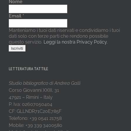
Nome
Email
*
Manteniamo i tuoi dati riservati e condividiamo i tuoi
dati solo con terze parti che rendono possibile
questo servizio.
Leggi la nostra Privacy Policy.
LETTERATURA TATTILE
Studio bibliografico di Andrea Galli
Corso Giovanni XXIII, 31
47921 – Rimini – Italy
P. Iva: 02607050404
CF: GLLNDR71C20E785F
Telefono: +39 0541 21758
Mobile: +39 339 3400580