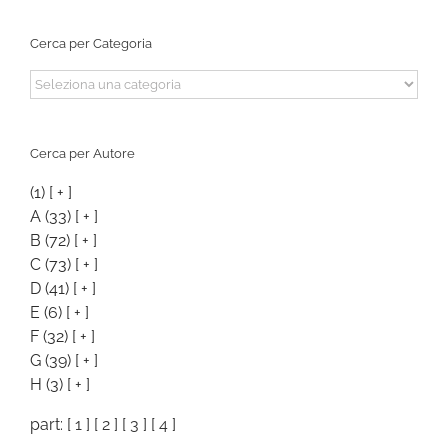
Cerca per Categoria
Cerca
per
Categoria
Cerca per Autore
(1)
[ + ]
A
(33)
[ + ]
B
(72)
[ + ]
C
(73)
[ + ]
D
(41)
[ + ]
E
(6)
[ + ]
F
(32)
[ + ]
G
(39)
[ + ]
H
(3)
[ + ]
part: [
1
] [
2
] [
3
] [
4
]