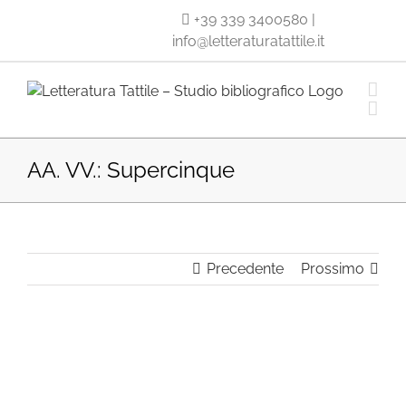
Salta
+39 339 3400580
|
al
info@letteraturatattile.it
contenuto
AA. VV.: Supercinque
Precedente
Prossimo
Ingrandisci
immagine