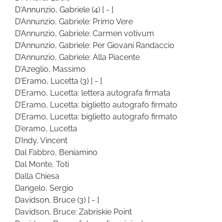
D'Annunzio, Gabriele
(4)
[ - ]
D’Annunzio, Gabriele: Primo Vere
D’Annunzio, Gabriele: Carmen votivum
D’Annunzio, Gabriele: Per Giovani Randaccio
D’Annunzio, Gabriele: Alla Piacente
D'Azeglio, Massimo
D'Eramo, Lucetta
(3)
[ - ]
D’Eramo, Lucetta: lettera autografa firmata
D’Eramo, Lucetta: biglietto autografo firmato
D’Eramo, Lucetta: biglietto autografo firmato
D'eramo, Lucetta
D’Indy, Vincent
Dal Fabbro, Beniamino
Dal Monte, Toti
Dalla Chiesa
Dangelo, Sergio
Davidson, Bruce
(3)
[ - ]
Davidson, Bruce: Zabriskie Point