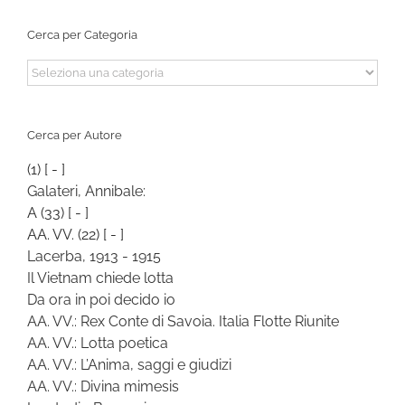
Cerca per Categoria
Cerca
per
Categoria
Cerca per Autore
(1)
[ - ]
Galateri, Annibale:
A
(33)
[ - ]
AA. VV.
(22)
[ - ]
Lacerba, 1913 - 1915
Il Vietnam chiede lotta
Da ora in poi decido io
AA. VV.: Rex Conte di Savoia. Italia Flotte Riunite
AA. VV.: Lotta poetica
AA. VV.: L’Anima, saggi e giudizi
AA. VV.: Divina mimesis