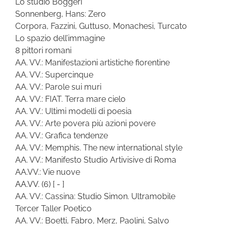
Lo studio Boggeri
Sonnenberg, Hans: Zero
Corpora, Fazzini, Guttuso, Monachesi, Turcato
Lo spazio dell’immagine
8 pittori romani
AA. VV.: Manifestazioni artistiche fiorentine
AA. VV.: Supercinque
AA. VV.: Parole sui muri
AA. VV.: FIAT. Terra mare cielo
AA. VV.: Ultimi modelli di poesia
AA. VV.: Arte povera più azioni povere
AA. VV.: Grafica tendenze
AA. VV.: Memphis. The new international style
AA. VV.: Manifesto Studio Artivisive di Roma
AA.VV.: Vie nuove
AA.VV.
(6)
[ - ]
AA. VV.: Cassina: Studio Simon. Ultramobile
Tercer Taller Poetico
AA. VV.: Boetti, Fabro, Merz, Paolini, Salvo