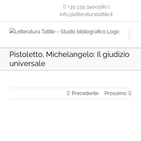
Salta
+39 339 3400580
|
al
info@letteraturatattile.it
contenuto
Pistoletto, Michelangelo: Il giudizio
universale
Precedente
Prossimo
Ingrandisci
immagine