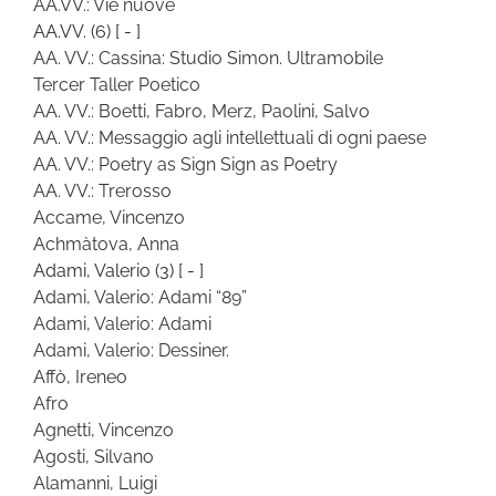
AA.VV.: Vie nuove
AA.VV.
(6)
[ - ]
AA. VV.: Cassina: Studio Simon. Ultramobile
Tercer Taller Poetico
AA. VV.: Boetti, Fabro, Merz, Paolini, Salvo
AA. VV.: Messaggio agli intellettuali di ogni paese
AA. VV.: Poetry as Sign Sign as Poetry
AA. VV.: Trerosso
Accame, Vincenzo
Achmàtova, Anna
Adami, Valerio
(3)
[ - ]
Adami, Valerio: Adami “89”
Adami, Valerio: Adami
Adami, Valerio: Dessiner.
Affò, Ireneo
Afro
Agnetti, Vincenzo
Agosti, Silvano
Alamanni, Luigi