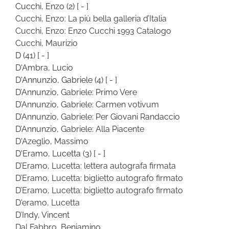
Cucchi, Enzo
(2)
[ - ]
Cucchi, Enzo: La più bella galleria d’Italia
Cucchi, Enzo: Enzo Cucchi 1993 Catalogo
Cucchi, Maurizio
D
(41)
[ - ]
D'Ambra, Lucio
D'Annunzio, Gabriele
(4)
[ - ]
D’Annunzio, Gabriele: Primo Vere
D’Annunzio, Gabriele: Carmen votivum
D’Annunzio, Gabriele: Per Giovani Randaccio
D’Annunzio, Gabriele: Alla Piacente
D'Azeglio, Massimo
D'Eramo, Lucetta
(3)
[ - ]
D’Eramo, Lucetta: lettera autografa firmata
D’Eramo, Lucetta: biglietto autografo firmato
D’Eramo, Lucetta: biglietto autografo firmato
D'eramo, Lucetta
D’Indy, Vincent
Dal Fabbro, Beniamino