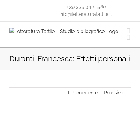
Salta
+39 339 3400580
|
al
info@letteraturatattile.it
contenuto
Duranti, Francesca: Effetti personali
Precedente
Prossimo
Ingrandisci
immagine