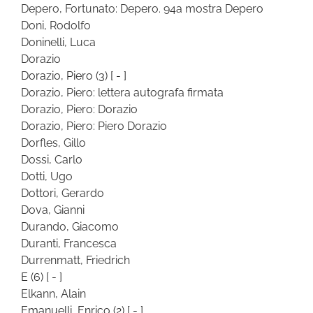
Depero, Fortunato: Depero. 94a mostra Depero
Doni, Rodolfo
Doninelli, Luca
Dorazio
Dorazio, Piero
(3)
[ - ]
Dorazio, Piero: lettera autografa firmata
Dorazio, Piero: Dorazio
Dorazio, Piero: Piero Dorazio
Dorfles, Gillo
Dossi, Carlo
Dotti, Ugo
Dottori, Gerardo
Dova, Gianni
Durando, Giacomo
Duranti, Francesca
Durrenmatt, Friedrich
E
(6)
[ - ]
Elkann, Alain
Emanuelli, Enrico
(2)
[ - ]