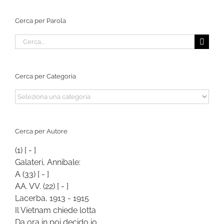
Cerca per Parola
Cerca
per:
Cerca per Categoria
Cerca
per
Categoria
Cerca per Autore
(1)
[ - ]
Galateri, Annibale:
A
(33)
[ - ]
AA. VV.
(22)
[ - ]
Lacerba, 1913 - 1915
Il Vietnam chiede lotta
Da ora in poi decido io