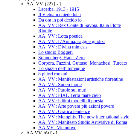
AA. VV.
(22)
[ - ]
Lacerba, 1913 - 1915
Il Vietnam chiede lotta
Da ora in poi decido io
AA. VV.: Rex Conte di Savoia. Italia Flotte
Riunite
AA. VV.: Lotta poetica
AA. VV.: L’Anima, saggi e giudizi
AA. VV.: Divina mimesis
Lo studio Boggeri
Sonnenberg, Hans: Zero
Corpora, Fazzini, Guttuso, Monachesi, Turcato
Lo spazio dell’immagine
8 pittori romani
AA. VV.: Manifestazioni artistiche fiorentine
AA. VV.: Supercinque
AA. VV.: Parole sui muri
AA. VV.: FIAT. Terra mare cielo
AA. VV.: Ultimi modelli di poesia
AA. VV.: Arte povera più azioni povere
AA. VV.: Grafica tendenze
AA. VV.: Memphis. The new international style
AA. VV.: Manifesto Studio Artivisive di Roma
AA.VV.: Vie nuove
AA.VV.
(6)
[ - ]