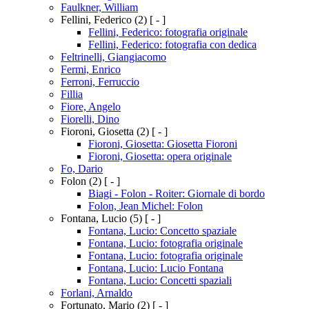
Faulkner, William
Fellini, Federico
(2)
[ - ]
Fellini, Federico: fotografia originale
Fellini, Federico: fotografia con dedica
Feltrinelli, Giangiacomo
Fermi, Enrico
Ferroni, Ferruccio
Fillia
Fiore, Angelo
Fiorelli, Dino
Fioroni, Giosetta
(2)
[ - ]
Fioroni, Giosetta: Giosetta Fioroni
Fioroni, Giosetta: opera originale
Fo, Dario
Folon
(2)
[ - ]
Biagi - Folon - Roiter: Giornale di bordo
Folon, Jean Michel: Folon
Fontana, Lucio
(5)
[ - ]
Fontana, Lucio: Concetto spaziale
Fontana, Lucio: fotografia originale
Fontana, Lucio: fotografia originale
Fontana, Lucio: Lucio Fontana
Fontana, Lucio: Concetti spaziali
Forlani, Arnaldo
Fortunato, Mario
(2)
[ - ]