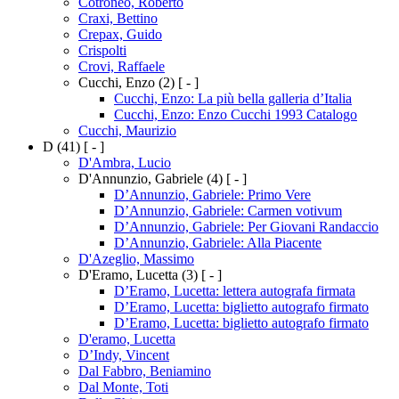
Cotroneo, Roberto
Craxi, Bettino
Crepax, Guido
Crispolti
Crovi, Raffaele
Cucchi, Enzo
(2)
[ - ]
Cucchi, Enzo: La più bella galleria d’Italia
Cucchi, Enzo: Enzo Cucchi 1993 Catalogo
Cucchi, Maurizio
D
(41)
[ - ]
D'Ambra, Lucio
D'Annunzio, Gabriele
(4)
[ - ]
D’Annunzio, Gabriele: Primo Vere
D’Annunzio, Gabriele: Carmen votivum
D’Annunzio, Gabriele: Per Giovani Randaccio
D’Annunzio, Gabriele: Alla Piacente
D'Azeglio, Massimo
D'Eramo, Lucetta
(3)
[ - ]
D’Eramo, Lucetta: lettera autografa firmata
D’Eramo, Lucetta: biglietto autografo firmato
D’Eramo, Lucetta: biglietto autografo firmato
D'eramo, Lucetta
D’Indy, Vincent
Dal Fabbro, Beniamino
Dal Monte, Toti