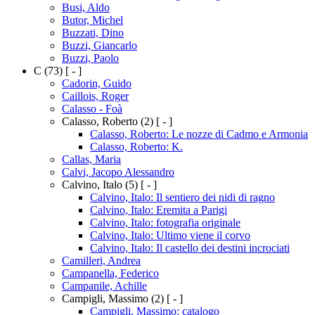
Busi, Aldo
Butor, Michel
Buzzati, Dino
Buzzi, Giancarlo
Buzzi, Paolo
C
(73)
[ - ]
Cadorin, Guido
Caillois, Roger
Calasso - Foà
Calasso, Roberto
(2)
[ - ]
Calasso, Roberto: Le nozze di Cadmo e Armonia
Calasso, Roberto: K.
Callas, Maria
Calvi, Jacopo Alessandro
Calvino, Italo
(5)
[ - ]
Calvino, Italo: Il sentiero dei nidi di ragno
Calvino, Italo: Eremita a Parigi
Calvino, Italo: fotografia originale
Calvino, Italo: Ultimo viene il corvo
Calvino, Italo: Il castello dei destini incrociati
Camilleri, Andrea
Campanella, Federico
Campanile, Achille
Campigli, Massimo
(2)
[ - ]
Campigli, Massimo: catalogo