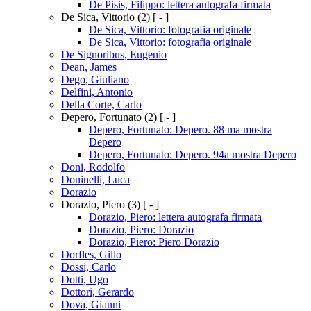
De Pisis, Filippo: lettera autografa firmata
De Sica, Vittorio
(2)
[ - ]
De Sica, Vittorio: fotografia originale
De Sica, Vittorio: fotografia originale
De Signoribus, Eugenio
Dean, James
Dego, Giuliano
Delfini, Antonio
Della Corte, Carlo
Depero, Fortunato
(2)
[ - ]
Depero, Fortunato: Depero. 88 ma mostra
Depero
Depero, Fortunato: Depero. 94a mostra Depero
Doni, Rodolfo
Doninelli, Luca
Dorazio
Dorazio, Piero
(3)
[ - ]
Dorazio, Piero: lettera autografa firmata
Dorazio, Piero: Dorazio
Dorazio, Piero: Piero Dorazio
Dorfles, Gillo
Dossi, Carlo
Dotti, Ugo
Dottori, Gerardo
Dova, Gianni