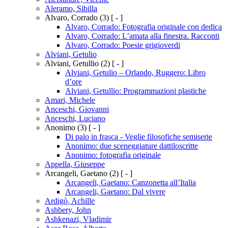
Aleramo, Sibilla
Alvaro, Corrado
(3)
[ - ]
Alvaro, Corrado: Fotografia originale con dedica
Alvaro, Corrado: L’amata alla finestra. Racconti
Alvaro, Corrado: Poesie grigioverdi
Alviani, Getulio
Alviani, Getullio
(2)
[ - ]
Alviani, Getulio – Orlando, Ruggero: Libro
d’ore
Alviani, Getullio: Programmazioni plastiche
Amari, Michele
Anceschi, Giovanni
Anceschi, Luciano
Anonimo
(3)
[ - ]
Di palo in frasca - Veglie filosofiche semiserie
Anonimo: due sceneggiature dattiloscritte
Anonimo: fotografia originale
Appella, Giuseppe
Arcangeli, Gaetano
(2)
[ - ]
Arcangeli, Gaetano: Canzonetta all’Italia
Arcangeli, Gaetano: Dal vivere
Ardigò, Achille
Ashbery, John
Ashkenazi, Vladimir