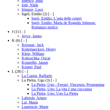
Ionesco, Irina
Iotti, Nilde
Irigaray, Luce
Isgrò, Emilio
(2)
[ - ]
Isgrò, Emilio: L’asta delle ceneri
Isgrò, Emilio: Marta de Rogatiis Johnson.
Romanzo storico
J
(1)
[ - ]
Joyce, James
K
(6)
[ - ]
Kerouac, Jack
Kistemaeckers, Henry
Klein, William
Kokoschka, Oscar
Kounellis, Jannis
Kruger, Paul
L
(28)
[ - ]
La Capria, Raffaele
La Pietra, Ugo
(3)
[ - ]
La Pietra, Ugo - Ferrari, Vincenzo: Programma
La Pietra, Ugo: La vita è una cuccagna
La Pietra, Ugo: Ugo La Pietra
Labriola, Arturo
Lai, Maria
Laurencin, Marie