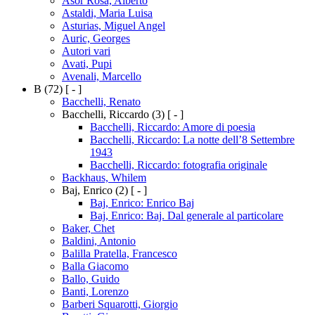
Asor Rosa, Alberto
Astaldi, Maria Luisa
Asturias, Miguel Angel
Auric, Georges
Autori vari
Avati, Pupi
Avenali, Marcello
B
(72)
[ - ]
Bacchelli, Renato
Bacchelli, Riccardo
(3)
[ - ]
Bacchelli, Riccardo: Amore di poesia
Bacchelli, Riccardo: La notte dell’8 Settembre
1943
Bacchelli, Riccardo: fotografia originale
Backhaus, Whilem
Baj, Enrico
(2)
[ - ]
Baj, Enrico: Enrico Baj
Baj, Enrico: Baj. Dal generale al particolare
Baker, Chet
Baldini, Antonio
Balilla Pratella, Francesco
Balla Giacomo
Ballo, Guido
Banti, Lorenzo
Barberi Squarotti, Giorgio