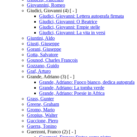
Giovannini, Romeo
Giudici, Giovanni
(4)
[ - ]
Giudici, Giovanni: Lettera autografa firmata
Giudici, Giovanni: O Beatrice
Giudici, Giovanni: Empie stelle
Giudici, Giovanni: La vita in versi
Giuntini, Aldo
Giusti, Giuseppe
Gorani, Giuseppe
Gotta, Salvatore
Gounod, Charles François
Gozzano, Guido
Graf, Arturo
Grande, Adriano
(3)
[ - ]
Grande, Adriano: Fuoco bianco, dedica autografa
Grande, Adriano: La tomba verde
Grande, Adriano: Poesie in Africa
Grass, Gunter
Greene, Graham
Gromo, Mario
Gropius, Walter
Guccione, Piero
Guerra, Tonino
Guerzoni, Franco
(2)
[ - ]