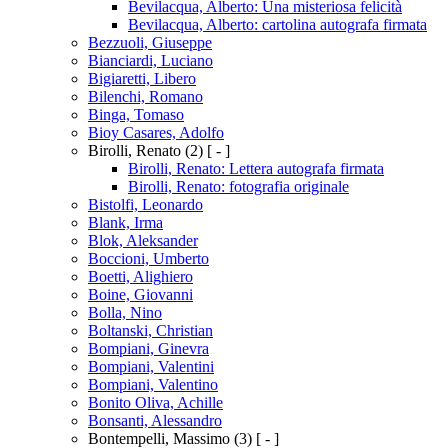
Bevilacqua, Alberto: Una misteriosa felicità
Bevilacqua, Alberto: cartolina autografa firmata
Bezzuoli, Giuseppe
Bianciardi, Luciano
Bigiaretti, Libero
Bilenchi, Romano
Binga, Tomaso
Bioy Casares, Adolfo
Birolli, Renato
(2)
[ - ]
Birolli, Renato: Lettera autografa firmata
Birolli, Renato: fotografia originale
Bistolfi, Leonardo
Blank, Irma
Blok, Aleksander
Boccioni, Umberto
Boetti, Alighiero
Boine, Giovanni
Bolla, Nino
Boltanski, Christian
Bompiani, Ginevra
Bompiani, Valentini
Bompiani, Valentino
Bonito Oliva, Achille
Bonsanti, Alessandro
Bontempelli, Massimo
(3)
[ - ]