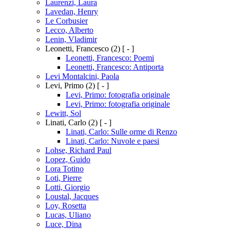
Laurenzi, Laura
Lavedan, Henry
Le Corbusier
Lecco, Alberto
Lenin, Vladimir
Leonetti, Francesco
(2)
[ - ]
Leonetti, Francesco: Poemi
Leonetti, Francesco: Antiporta
Levi Montalcini, Paola
Levi, Primo
(2)
[ - ]
Levi, Primo: fotografia originale
Levi, Primo: fotografia originale
Lewitt, Sol
Linati, Carlo
(2)
[ - ]
Linati, Carlo: Sulle orme di Renzo
Linati, Carlo: Nuvole e paesi
Lohse, Richard Paul
Lopez, Guido
Lora Totino
Loti, Pierre
Lotti, Giorgio
Loustal, Jacques
Loy, Rosetta
Lucas, Uliano
Luce, Dina