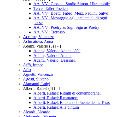
AA. VV.: Cassina: Studio Simon. Ultramobile
Tercer Taller Poetico
AA. VV.: Boetti, Fabro, Merz, Paolini, Salvo
AA. VV.: Messaggio agli intellettuali di ogni
paese
AA. VV.: Poetry as Sign Sign as Poetry
AA. VV.: Trerosso
Accame, Vincenzo
Achmàtova, Anna
Adami, Valerio
(3)
[ - ]
Adami, Valerio: Adami “89”
Adami, Valerio: Adami
Adami, Valerio: Dessiner.
Affò, Ireneo
Afro
Agnetti, Vincenzo
Agosti, Silvano
Alamanni, Luigi
Alberti, Rafael
(4)
[ - ]
Alberti, Rafael: Ritratti di contemporanei
Alberti, Rafael: Il mattatore
Alberti, Rafael: Balada del Puente de las Tetas
Alberti, Rafael: A la pintura
Aleardi, Aleardo
Aleixandre, Vicente