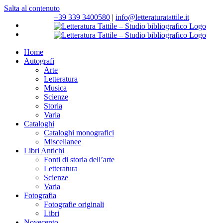
Salta al contenuto
+39 339 3400580
|
info@letteraturatattile.it
Home
Autografi
Arte
Letteratura
Musica
Scienze
Storia
Varia
Cataloghi
Cataloghi monografici
Miscellanee
Libri Antichi
Fonti di storia dell’arte
Letteratura
Scienze
Varia
Fotografia
Fotografie originali
Libri
Novecento