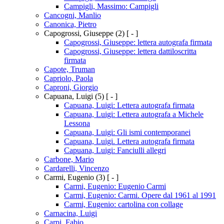
Campigli, Massimo: Campigli
Cancogni, Manlio
Canonica, Pietro
Capogrossi, Giuseppe
(2)
[ - ]
Capogrossi, Giuseppe: lettera autografa firmata
Capogrossi, Giuseppe: lettera dattiloscritta
firmata
Capote, Truman
Capriolo, Paola
Caproni, Giorgio
Capuana, Luigi
(5)
[ - ]
Capuana, Luigi: Lettera autografa firmata
Capuana, Luigi: Lettera autografa a Michele
Lessona
Capuana, Luigi: Gli ismi contemporanei
Capuana, Luigi. Lettera autografa firmata
Capuana, Luigi: Fanciulli allegri
Carbone, Mario
Cardarelli, Vincenzo
Carmi, Eugenio
(3)
[ - ]
Carmi, Eugenio: Eugenio Carmi
Carmi, Eugenio: Carmi. Opere dal 1961 al 1991
Carmi, Eugenio: cartolina con collage
Carnacina, Luigi
Carpi, Fabio