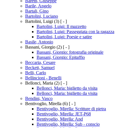
Baretti, Giuseppe
Barile, Angelo
Bartali, Gino
Bartolini, Luciano
Bartolini, Luigi
(3)
[ - ]
Bartolini, Luigi: Il mazzetto
Bartolini, Luigi: Passeggiata con la ragazza
Bartolini, Luigi: Poesie e satire
Basile, Antonio
Bassani, Giorgio
(2)
[ - ]
Bassani, Giorgio: fotografia originale
Bassani, Giorgio: Epitaffio
Beccaria, Cesare
Beckett, Samuel
Belli, Carlo
Bellincioni - Benelli
Bellonci, Maria
(2)
[ - ]
Bellonci, Maria: biglietto da visita
Bellonci, Maria: biglietto da visita
Bendini, Vasco
Bentivoglio, Mirella
(6)
[ - ]
Bentivoglio, Mirella: Scritture di pietra
Bentivoglio, Mirella: JET-P68
Bentivoglio, Mirella: And
Bentivoglio, Mirella: Sub - conscio