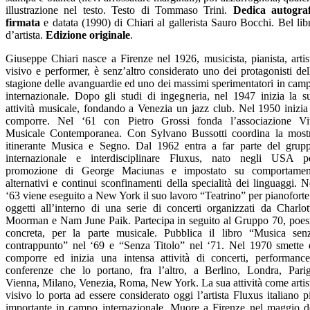
illustrazione nel testo. Testo di Tommaso Trini.
Dedica autogra
firmata
e datata (1990) di Chiari al gallerista Sauro Bocchi. Bel lib
d’artista.
Edizione originale
.
Giuseppe Chiari nasce a Firenze nel 1926, musicista, pianista, artis
visivo e performer, è senz’altro considerato uno dei protagonisti del
stagione delle avanguardie ed uno dei massimi sperimentatori in cam
internazionale. Dopo gli studi di ingegneria, nel 1947 inizia la s
attività musicale, fondando a Venezia un jazz club. Nel 1950 inizia
comporre. Nel ‘61 con Pietro Grossi fonda l’associazione Vi
Musicale Contemporanea. Con Sylvano Bussotti coordina la most
itinerante Musica e Segno. Dal 1962 entra a far parte del grup
internazionale e interdisciplinare Fluxus, nato negli USA p
promozione di George Maciunas e impostato su comportamen
alternativi e continui sconfinamenti della specialità dei linguaggi. N
‘63 viene eseguito a New York il suo lavoro “Teatrino” per pianoforte
oggetti all’interno di una serie di concerti organizzati da Charlot
Moorman e Nam June Paik. Partecipa in seguito al Gruppo 70, poes
concreta, per la parte musicale. Pubblica il libro “Musica sen
contrappunto” nel ‘69 e “Senza Titolo” nel ‘71. Nel 1970 smette 
comporre ed inizia una intensa attività di concerti, performance
conferenze che lo portano, fra l’altro, a Berlino, Londra, Parig
Vienna, Milano, Venezia, Roma, New York. La sua attività come artis
visivo lo porta ad essere considerato oggi l’artista Fluxus italiano p
importante in campo internazionale. Muore a Firenze nel maggio d