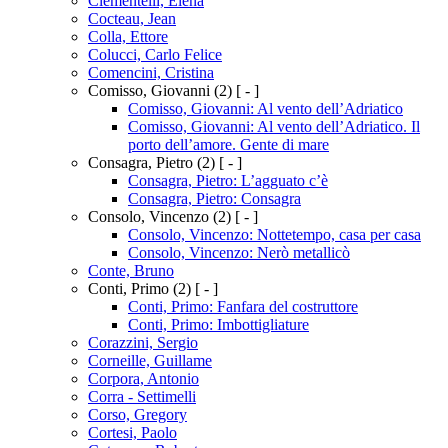
Clementelli, Elena
Cocteau, Jean
Colla, Ettore
Colucci, Carlo Felice
Comencini, Cristina
Comisso, Giovanni
(2)
[ - ]
Comisso, Giovanni: Al vento dell’Adriatico
Comisso, Giovanni: Al vento dell’Adriatico. Il
porto dell’amore. Gente di mare
Consagra, Pietro
(2)
[ - ]
Consagra, Pietro: L’agguato c’è
Consagra, Pietro: Consagra
Consolo, Vincenzo
(2)
[ - ]
Consolo, Vincenzo: Nottetempo, casa per casa
Consolo, Vincenzo: Nerò metallicò
Conte, Bruno
Conti, Primo
(2)
[ - ]
Conti, Primo: Fanfara del costruttore
Conti, Primo: Imbottigliature
Corazzini, Sergio
Corneille, Guillame
Corpora, Antonio
Corra - Settimelli
Corso, Gregory
Cortesi, Paolo