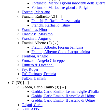
Fortunato, Mario: I giorni innocenti della guerra
Fortunato, Mario: Tre giorni a Parigi
Forzani, Marziano
Franchi, Raffaello
(2)
[ - ]
Franchi, Raffaello: Piazza natia
Franchi, Raffaello: Istmo
Franchina, Nino
Franciosa, Massimo
Frassineti, Augusto
Frattini, Alberto
(2)
[ - ]
Frattini, Alberto: Fioraia bambina
Frattini, Alberto: Come l’acqua alpina
Frontoni, Angelo
Fronzoni, Angelo Giuseppe
Fruttero & Lucentini
Fry, Roger
Fuà Fusinato, Erminia
Fulton, Hamish
G
(39)
[ - ]
Gadda, Carlo Emilio
(3)
[ - ]
Gadda, Carlo Emilio: Le meraviglie d’Italia
Gadda, Carlo Emilio: Il castello di Udine
Gadda, Carlo Emilio: Il castello di Udine
Gajani, Carlo
Galli, Aldo