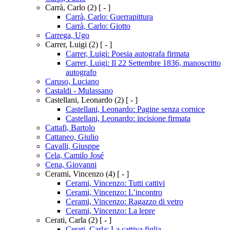
Carrà, Carlo
(2)
[ - ]
Carrà, Carlo: Guerrapittura
Carrà, Carlo: Giotto
Carrega, Ugo
Carrer, Luigi
(2)
[ - ]
Carrer, Luigi: Poesia autografa firmata
Carrer, Luigi: Il 22 Settembre 1836, manoscritto
autografo
Caruso, Luciano
Castaldi - Mulassano
Castellani, Leonardo
(2)
[ - ]
Castellani, Leonardo: Pagine senza cornice
Castellani, Leonardo: incisione firmata
Cattafi, Bartolo
Cattaneo, Giulio
Cavalli, Giusppe
Cela, Camilo José
Cena, Giovanni
Cerami, Vincenzo
(4)
[ - ]
Cerami, Vincenzo: Tutti cattivi
Cerami, Vincenzo: L’incontro
Cerami, Vincenzo: Ragazzo di vetro
Cerami, Vincenzo: La lepre
Cerati, Carla
(2)
[ - ]
Cerati, Carla: La cattiva figlia