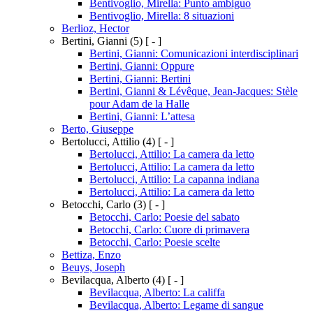
Bentivoglio, Mirella: Punto ambiguo
Bentivoglio, Mirella: 8 situazioni
Berlioz, Hector
Bertini, Gianni
(5)
[ - ]
Bertini, Gianni: Comunicazioni interdisciplinari
Bertini, Gianni: Oppure
Bertini, Gianni: Bertini
Bertini, Gianni & Lévêque, Jean-Jacques: Stèle
pour Adam de la Halle
Bertini, Gianni: L’attesa
Berto, Giuseppe
Bertolucci, Attilio
(4)
[ - ]
Bertolucci, Attilio: La camera da letto
Bertolucci, Attilio: La camera da letto
Bertolucci, Attilio: La capanna indiana
Bertolucci, Attilio: La camera da letto
Betocchi, Carlo
(3)
[ - ]
Betocchi, Carlo: Poesie del sabato
Betocchi, Carlo: Cuore di primavera
Betocchi, Carlo: Poesie scelte
Bettiza, Enzo
Beuys, Joseph
Bevilacqua, Alberto
(4)
[ - ]
Bevilacqua, Alberto: La califfa
Bevilacqua, Alberto: Legame di sangue