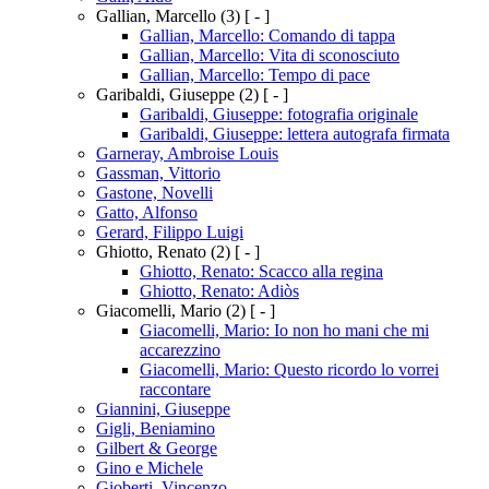
Gallian, Marcello
(3)
[ - ]
Gallian, Marcello: Comando di tappa
Gallian, Marcello: Vita di sconosciuto
Gallian, Marcello: Tempo di pace
Garibaldi, Giuseppe
(2)
[ - ]
Garibaldi, Giuseppe: fotografia originale
Garibaldi, Giuseppe: lettera autografa firmata
Garneray, Ambroise Louis
Gassman, Vittorio
Gastone, Novelli
Gatto, Alfonso
Gerard, Filippo Luigi
Ghiotto, Renato
(2)
[ - ]
Ghiotto, Renato: Scacco alla regina
Ghiotto, Renato: Adiòs
Giacomelli, Mario
(2)
[ - ]
Giacomelli, Mario: Io non ho mani che mi
accarezzino
Giacomelli, Mario: Questo ricordo lo vorrei
raccontare
Giannini, Giuseppe
Gigli, Beniamino
Gilbert & George
Gino e Michele
Gioberti, Vincenzo