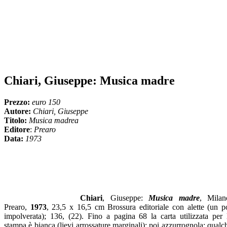
Chiari, Giuseppe: Musica madre
Prezzo:
euro 150
Autore:
Chiari, Giuseppe
Titolo:
Musica madrea
Editore
:
Prearo
Data:
1973
Chiari
, Giuseppe:
Musica madre
, Milan
Prearo,
1973
, 23,5 x 16,5 cm Brossura editoriale con alette (un p
impolverata); 136, (22). Fino a pagina 68 la carta utilizzata per 
stampa è bianca (lievi arrossature marginali); poi azzurrognola; qualc