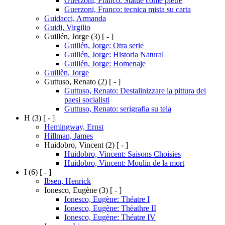
Guerzoni, Franco: Statue come pietre
Guerzoni, Franco: tecnica mista su carta
Guidacci, Armanda
Guidi, Virgilio
Guillén, Jorge
(3)
[ - ]
Guillén, Jorge: Otra serie
Guillén, Jorge: Historia Natural
Guillén, Jorge: Homenaje
Guillèn, Jorge
Guttuso, Renato
(2)
[ - ]
Guttuso, Renato: Destalinizzare la pittura dei
paesi socialisti
Guttuso, Renato: serigrafia su tela
H
(3)
[ - ]
Hemingway, Ernst
Hillman, James
Huidobro, Vincent
(2)
[ - ]
Huidobro, Vincent: Saisons Choisies
Huidobro, Vincent: Moulin de la mort
I
(6)
[ - ]
Ibsen, Henrick
Ionesco, Eugène
(3)
[ - ]
Ionesco, Eugène: Théatre I
Ionesco, Eugène: Thèathre II
Ionesco, Eugène: Théatre IV