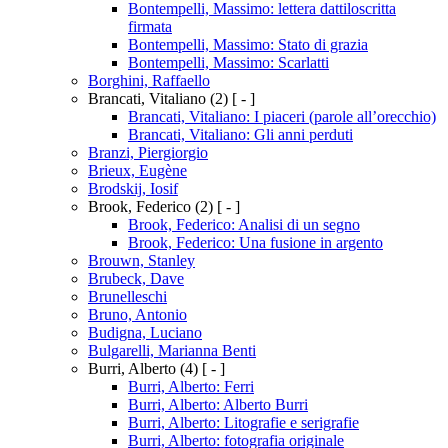
Bontempelli, Massimo: lettera dattiloscritta
firmata
Bontempelli, Massimo: Stato di grazia
Bontempelli, Massimo: Scarlatti
Borghini, Raffaello
Brancati, Vitaliano
(2)
[ - ]
Brancati, Vitaliano: I piaceri (parole all’orecchio)
Brancati, Vitaliano: Gli anni perduti
Branzi, Piergiorgio
Brieux, Eugène
Brodskij, Iosif
Brook, Federico
(2)
[ - ]
Brook, Federico: Analisi di un segno
Brook, Federico: Una fusione in argento
Brouwn, Stanley
Brubeck, Dave
Brunelleschi
Bruno, Antonio
Budigna, Luciano
Bulgarelli, Marianna Benti
Burri, Alberto
(4)
[ - ]
Burri, Alberto: Ferri
Burri, Alberto: Alberto Burri
Burri, Alberto: Litografie e serigrafie
Burri, Alberto: fotografia originale