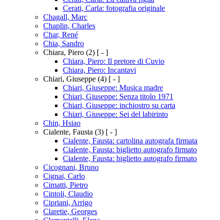
Cerati, Carla: fotografia originale
Chagall, Marc
Chaplin, Charles
Char, René
Chia, Sandro
Chiara, Piero
(2)
[ - ]
Chiara, Piero: Il pretore di Cuvio
Chiara, Piero: Incantavi
Chiari, Giuseppe
(4)
[ - ]
Chiari, Giuseppe: Musica madre
Chiari, Giuseppe: Senza titolo 1971
Chiari, Giuseppe: inchiostro su carta
Chiari, Giuseppe: Sei del labirinto
Chin, Hsiao
Cialente, Fausta
(3)
[ - ]
Cialente, Fausta: cartolina autografa firmata
Cialente, Fausta: biglietto autografo firmato
Cialente, Fausta: biglietto autografo firmato
Cicognani, Bruno
Cignai, Carlo
Cimatti, Pietro
Cintoli, Claudio
Cipriani, Arrigo
Claretie, Georges