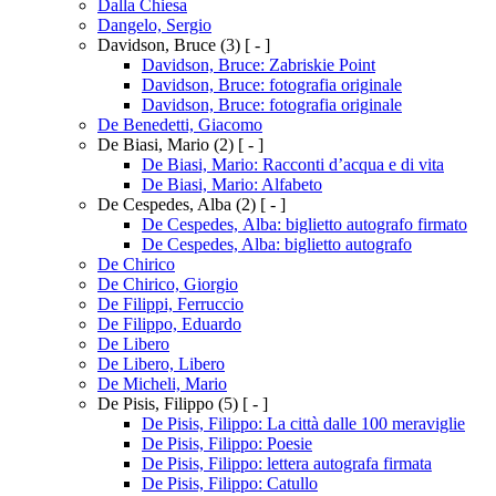
Dalla Chiesa
Dangelo, Sergio
Davidson, Bruce
(3)
[ - ]
Davidson, Bruce: Zabriskie Point
Davidson, Bruce: fotografia originale
Davidson, Bruce: fotografia originale
De Benedetti, Giacomo
De Biasi, Mario
(2)
[ - ]
De Biasi, Mario: Racconti d’acqua e di vita
De Biasi, Mario: Alfabeto
De Cespedes, Alba
(2)
[ - ]
De Cespedes, Alba: biglietto autografo firmato
De Cespedes, Alba: biglietto autografo
De Chirico
De Chirico, Giorgio
De Filippi, Ferruccio
De Filippo, Eduardo
De Libero
De Libero, Libero
De Micheli, Mario
De Pisis, Filippo
(5)
[ - ]
De Pisis, Filippo: La città dalle 100 meraviglie
De Pisis, Filippo: Poesie
De Pisis, Filippo: lettera autografa firmata
De Pisis, Filippo: Catullo