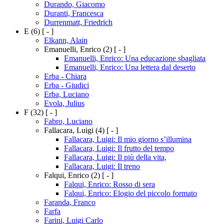
Durando, Giacomo
Duranti, Francesca
Durrenmatt, Friedrich
E
(6)
[ - ]
Elkann, Alain
Emanuelli, Enrico
(2)
[ - ]
Emanuelli, Enrico: Una educazione sbagliata
Emanuelli, Enrico: Una lettera dal deserto
Erba - Chiara
Erba - Giudici
Erba, Luciano
Evola, Julius
F
(32)
[ - ]
Fabro, Luciano
Fallacara, Luigi
(4)
[ - ]
Fallacara, Luigi: Il mio giorno s’illumina
Fallacara, Luigi: Il frutto del tempo
Fallacara, Luigi: Il più della vita,
Fallacara, Luigi: Il treno
Falqui, Enrico
(2)
[ - ]
Falqui, Enrico: Rosso di sera
Falqui, Enrico: Elogio del piccolo formato
Faranda, Franco
Farfa
Farini, Luigi Carlo