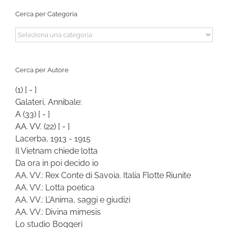
Cerca per Categoria
Cerca
per
Categoria
Cerca per Autore
(1)
[ - ]
Galateri, Annibale:
A
(33)
[ - ]
AA. VV.
(22)
[ - ]
Lacerba, 1913 - 1915
Il Vietnam chiede lotta
Da ora in poi decido io
AA. VV.: Rex Conte di Savoia. Italia Flotte Riunite
AA. VV.: Lotta poetica
AA. VV.: L’Anima, saggi e giudizi
AA. VV.: Divina mimesis
Lo studio Boggeri