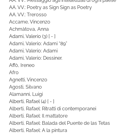
AA. VV.: Messaggio agli intellettuali di ogni paese
AA. VV.: Poetry as Sign Sign as Poetry
AA. VV.: Trerosso
Accame, Vincenzo
Achmàtova, Anna
Adami, Valerio
(3)
[ - ]
Adami, Valerio: Adami “89”
Adami, Valerio: Adami
Adami, Valerio: Dessiner.
Affò, Ireneo
Afro
Agnetti, Vincenzo
Agosti, Silvano
Alamanni, Luigi
Alberti, Rafael
(4)
[ - ]
Alberti, Rafael: Ritratti di contemporanei
Alberti, Rafael: Il mattatore
Alberti, Rafael: Balada del Puente de las Tetas
Alberti, Rafael: A la pintura