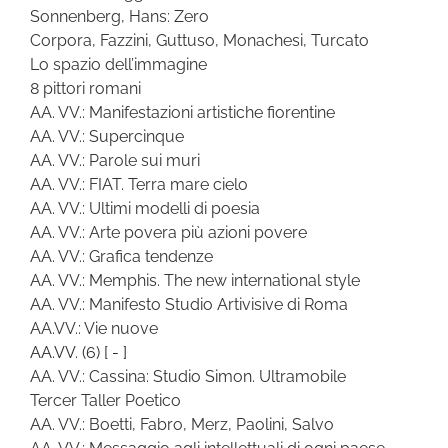
Sonnenberg, Hans: Zero
Corpora, Fazzini, Guttuso, Monachesi, Turcato
Lo spazio dell’immagine
8 pittori romani
AA. VV.: Manifestazioni artistiche fiorentine
AA. VV.: Supercinque
AA. VV.: Parole sui muri
AA. VV.: FIAT. Terra mare cielo
AA. VV.: Ultimi modelli di poesia
AA. VV.: Arte povera più azioni povere
AA. VV.: Grafica tendenze
AA. VV.: Memphis. The new international style
AA. VV.: Manifesto Studio Artivisive di Roma
AA.VV.: Vie nuove
AA.VV.
(6)
[ - ]
AA. VV.: Cassina: Studio Simon. Ultramobile
Tercer Taller Poetico
AA. VV.: Boetti, Fabro, Merz, Paolini, Salvo