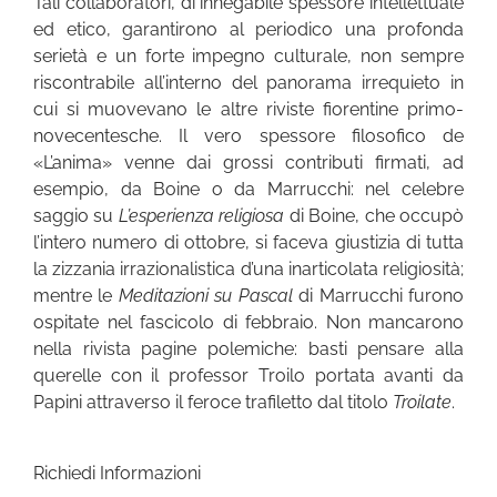
Tali collaboratori, di innegabile spessore intellettuale
ed etico, garantirono al periodico una profonda
serietà e un forte impegno culturale, non sempre
riscontrabile all’interno del panorama irrequieto in
cui si muovevano le altre riviste fiorentine primo-
novecentesche. Il vero spessore filosofico de
«L’anima» venne dai grossi contributi firmati, ad
esempio, da Boine o da Marrucchi: nel celebre
saggio su
L’esperienza religiosa
di Boine, che occupò
l’intero numero di ottobre, si faceva giustizia di tutta
la zizzania irrazionalistica d’una inarticolata religiosità;
mentre le
Meditazioni su Pascal
di Marrucchi furono
ospitate nel fascicolo di febbraio. Non mancarono
nella rivista pagine polemiche: basti pensare alla
querelle con il professor Troilo portata avanti da
Papini attraverso il feroce trafiletto dal titolo
Troilate
.
Richiedi Informazioni