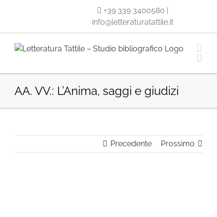
Salta
+39 339 3400580
|
al
info@letteraturatattile.it
contenuto
AA. VV.: L’Anima, saggi e giudizi
Precedente
Prossimo
Ingrandisci
immagine