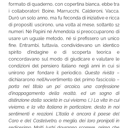
formato di quaderno, con copertina bianca, ebbe tra
i collaboratori: Boine, Marrucchi, Calderoni, Vacca.
Durò un solo anno, ma fu feconda di iniziative e ricca
di propositi: uscirono, una volta al mese, soltanto 12
numeri. Né Papini né Amendola si preoccuparono di
usare un uguale metodo, né si prefissero un unico
fine. Entrambi, tuttavia, condividevano un identico
spirito d’indagine e di scoperta teorica e
concordavano sul modo di giudicare e valutare le
condizioni del pensiero italiano negli anni in cui si
unirono per fondare il periodico.
Questa rivista
–
dichiararono nell’Avvertimento del primo fascicolo –
porta nel titolo un po’ arcaico, una confessione
d’inappagamento della realtà, ed un sogno di
distinzione dalla società in cui viviamo. (…) La vita in cui
viviamo, e la vita italiana in particolare, desta in noi
sentimenti e reazioni. L’Italia è ancora il paese del
Caro e del Castelvetro, o meglio, dei loro pronipoti in
sedicesimo. Molti lustri dovranno scorrere, prima che