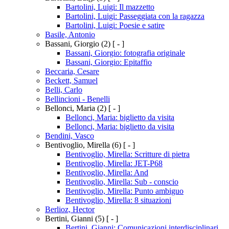
Bartolini, Luigi: Il mazzetto
Bartolini, Luigi: Passeggiata con la ragazza
Bartolini, Luigi: Poesie e satire
Basile, Antonio
Bassani, Giorgio
(2)
[ - ]
Bassani, Giorgio: fotografia originale
Bassani, Giorgio: Epitaffio
Beccaria, Cesare
Beckett, Samuel
Belli, Carlo
Bellincioni - Benelli
Bellonci, Maria
(2)
[ - ]
Bellonci, Maria: biglietto da visita
Bellonci, Maria: biglietto da visita
Bendini, Vasco
Bentivoglio, Mirella
(6)
[ - ]
Bentivoglio, Mirella: Scritture di pietra
Bentivoglio, Mirella: JET-P68
Bentivoglio, Mirella: And
Bentivoglio, Mirella: Sub - conscio
Bentivoglio, Mirella: Punto ambiguo
Bentivoglio, Mirella: 8 situazioni
Berlioz, Hector
Bertini, Gianni
(5)
[ - ]
Bertini, Gianni: Comunicazioni interdisciplinari