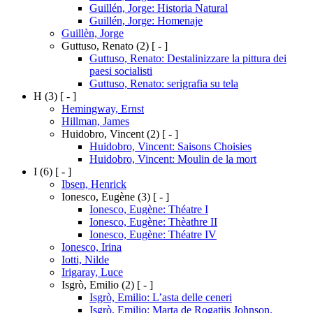
Guillén, Jorge: Historia Natural
Guillén, Jorge: Homenaje
Guillèn, Jorge
Guttuso, Renato
(2)
[ - ]
Guttuso, Renato: Destalinizzare la pittura dei
paesi socialisti
Guttuso, Renato: serigrafia su tela
H
(3)
[ - ]
Hemingway, Ernst
Hillman, James
Huidobro, Vincent
(2)
[ - ]
Huidobro, Vincent: Saisons Choisies
Huidobro, Vincent: Moulin de la mort
I
(6)
[ - ]
Ibsen, Henrick
Ionesco, Eugène
(3)
[ - ]
Ionesco, Eugène: Théatre I
Ionesco, Eugène: Thèathre II
Ionesco, Eugène: Théatre IV
Ionesco, Irina
Iotti, Nilde
Irigaray, Luce
Isgrò, Emilio
(2)
[ - ]
Isgrò, Emilio: L’asta delle ceneri
Isgrò, Emilio: Marta de Rogatiis Johnson.