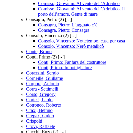
Comisso, Giovanni: Al vento dell’Adriatico
Comisso, Giovanni: Al vento dell’Adriatico. Il
porto dell’amore. Gente di mare
Consagra, Pietro
(2)
[ - ]
Consagra, Pietro: L’agguato c’è
Consagra, Pietro: Consagra
Consolo, Vincenzo
(2)
[ - ]
Consolo, Vincenzo: Nottetempo, casa per casa
Consolo, Vincenzo: Nerò metallicò
Conte, Bruno
Conti, Primo
(2)
[ - ]
Conti, Primo: Fanfara del costruttore
Conti, Primo: Imbottigliature
Corazzini, Sergio
Corneille, Guillame
Corpora, Antonio
Corra - Settimelli
Corso, Gregory
Cortesi, Paolo
Cotroneo, Roberto
Craxi, Bettino
Crepax, Guido
Crispolti
Crovi, Raffaele
Cucchi, Enzo
(2)
[ - ]