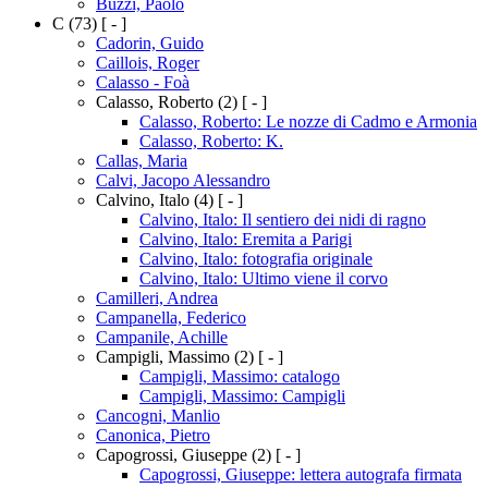
Buzzi, Paolo
C
(73)
[ - ]
Cadorin, Guido
Caillois, Roger
Calasso - Foà
Calasso, Roberto
(2)
[ - ]
Calasso, Roberto: Le nozze di Cadmo e Armonia
Calasso, Roberto: K.
Callas, Maria
Calvi, Jacopo Alessandro
Calvino, Italo
(4)
[ - ]
Calvino, Italo: Il sentiero dei nidi di ragno
Calvino, Italo: Eremita a Parigi
Calvino, Italo: fotografia originale
Calvino, Italo: Ultimo viene il corvo
Camilleri, Andrea
Campanella, Federico
Campanile, Achille
Campigli, Massimo
(2)
[ - ]
Campigli, Massimo: catalogo
Campigli, Massimo: Campigli
Cancogni, Manlio
Canonica, Pietro
Capogrossi, Giuseppe
(2)
[ - ]
Capogrossi, Giuseppe: lettera autografa firmata