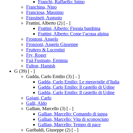
Franchi, Raffaello: Istmo
Franchina, Nino
Franciosa, Massimo
Frassineti, Augusto
Frattini, Alberto
(2)
[ - ]
Frattini, Alberto: Fioraia bambina
Frattini, Alberto: Come l’acqua alpina
Frontoni, Angelo
Fronzoni, Angelo Giuseppe
Fruttero & Lucentini
Fry, Roger
Fuà Fusinato, Erminia
Fulton, Hamish
G
(39)
[ - ]
Gadda, Carlo Emilio
(3)
[ - ]
Gadda, Carlo Emilio: Le meraviglie d’Italia
Gadda, Carlo Emilio: Il castello di Udine
Gadda, Carlo Emilio: Il castello di Udine
Gajani, Carlo
Galli, Aldo
Gallian, Marcello
(3)
[ - ]
Gallian, Marcello: Comando di tappa
Gallian, Marcello: Vita di sconosciuto
Gallian, Marcello: Tempo di pace
Garibaldi, Giuseppe
(2)
[ - ]