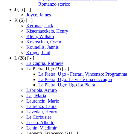
Romanzo storico
J
(1)
[ - ]
Joyce, James
K
(6)
[ - ]
Kerouac, Jack
Kistemaeckers, Henry
Klein, William
Kokoschka, Oscar
Kounellis, Jannis
Kruger, Paul
L
(28)
[ - ]
La Capria, Raffaele
La Pietra, Ugo
(3)
[ - ]
La Pietra, Ugo - Ferrari, Vincenzo: Programma
La Pietra, Ugo: La vita è una cuccagna
La Pietra, Ugo: Ugo La Pietra
Labriola, Arturo
Lai, Maria
Laurencin, Marie
Laurenzi, Laura
Lavedan, Henry
Le Corbusier
Lecco, Alberto
Lenin, Vladimir
Leonetti, Francesco
(2)
[ - ]