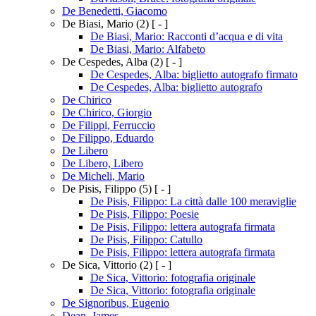
De Benedetti, Giacomo
De Biasi, Mario
(2)
[ - ]
De Biasi, Mario: Racconti d’acqua e di vita
De Biasi, Mario: Alfabeto
De Cespedes, Alba
(2)
[ - ]
De Cespedes, Alba: biglietto autografo firmato
De Cespedes, Alba: biglietto autografo
De Chirico
De Chirico, Giorgio
De Filippi, Ferruccio
De Filippo, Eduardo
De Libero
De Libero, Libero
De Micheli, Mario
De Pisis, Filippo
(5)
[ - ]
De Pisis, Filippo: La città dalle 100 meraviglie
De Pisis, Filippo: Poesie
De Pisis, Filippo: lettera autografa firmata
De Pisis, Filippo: Catullo
De Pisis, Filippo: lettera autografa firmata
De Sica, Vittorio
(2)
[ - ]
De Sica, Vittorio: fotografia originale
De Sica, Vittorio: fotografia originale
De Signoribus, Eugenio
Dean, James