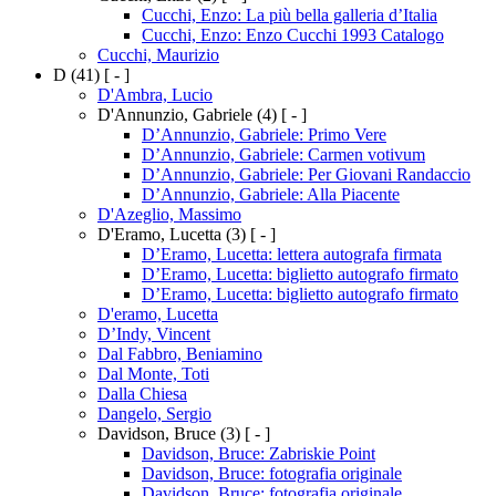
Cucchi, Enzo: La più bella galleria d’Italia
Cucchi, Enzo: Enzo Cucchi 1993 Catalogo
Cucchi, Maurizio
D
(41)
[ - ]
D'Ambra, Lucio
D'Annunzio, Gabriele
(4)
[ - ]
D’Annunzio, Gabriele: Primo Vere
D’Annunzio, Gabriele: Carmen votivum
D’Annunzio, Gabriele: Per Giovani Randaccio
D’Annunzio, Gabriele: Alla Piacente
D'Azeglio, Massimo
D'Eramo, Lucetta
(3)
[ - ]
D’Eramo, Lucetta: lettera autografa firmata
D’Eramo, Lucetta: biglietto autografo firmato
D’Eramo, Lucetta: biglietto autografo firmato
D'eramo, Lucetta
D’Indy, Vincent
Dal Fabbro, Beniamino
Dal Monte, Toti
Dalla Chiesa
Dangelo, Sergio
Davidson, Bruce
(3)
[ - ]
Davidson, Bruce: Zabriskie Point
Davidson, Bruce: fotografia originale
Davidson, Bruce: fotografia originale