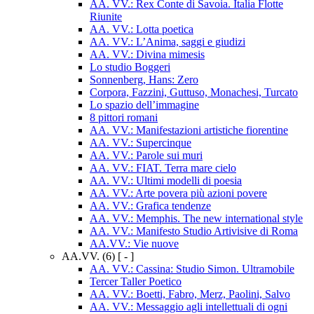
AA. VV.: Rex Conte di Savoia. Italia Flotte
Riunite
AA. VV.: Lotta poetica
AA. VV.: L’Anima, saggi e giudizi
AA. VV.: Divina mimesis
Lo studio Boggeri
Sonnenberg, Hans: Zero
Corpora, Fazzini, Guttuso, Monachesi, Turcato
Lo spazio dell’immagine
8 pittori romani
AA. VV.: Manifestazioni artistiche fiorentine
AA. VV.: Supercinque
AA. VV.: Parole sui muri
AA. VV.: FIAT. Terra mare cielo
AA. VV.: Ultimi modelli di poesia
AA. VV.: Arte povera più azioni povere
AA. VV.: Grafica tendenze
AA. VV.: Memphis. The new international style
AA. VV.: Manifesto Studio Artivisive di Roma
AA.VV.: Vie nuove
AA.VV.
(6)
[ - ]
AA. VV.: Cassina: Studio Simon. Ultramobile
Tercer Taller Poetico
AA. VV.: Boetti, Fabro, Merz, Paolini, Salvo
AA. VV.: Messaggio agli intellettuali di ogni