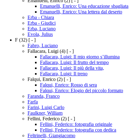
Emanuelli, Enrico
(2)
[ - ]
Emanuelli, Enrico: Una educazione sbagliata
Emanuelli, Enrico: Una lettera dal deserto
Erba - Chiara
Erba - Giudici
Erba, Luciano
Evola, Julius
F
(32)
[ - ]
Fabro, Luciano
Fallacara, Luigi
(4)
[ - ]
Fallacara, Luigi: Il mio giorno s’illumina
Fallacara, Luigi: Il frutto del tempo
Fallacara, Luigi: Il più della vita,
Fallacara, Luigi: Il treno
Falqui, Enrico
(2)
[ - ]
Falqui, Enrico: Rosso di sera
Falqui, Enrico: Elogio del piccolo formato
Faranda, Franco
Farfa
Farini, Luigi Carlo
Faulkner, William
Fellini, Federico
(2)
[ - ]
Fellini, Federico: fotografia originale
Fellini, Federico: fotografia con dedica
Feltrinelli, Giangiacomo