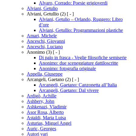
Alvaro, Corrado: Poesie grigioverdi
Alviani, Getulio
Alviani, Getullio
(2)
[ - ]
Alviani, Getulio – Orlando, Ruggero: Libro
d’ore
Alviani, Getullio: Programmazioni plastiche
Amari, Michele
Anceschi, Giovanni
Anceschi, Luciano
Anonimo
(3)
[ - ]
Di palo in frasca - Veglie filosofiche semiserie
Anonimo: due sceneggiature dattiloscritte
Anonimo: fotografia originale
Appella, Giuseppe
Arcangeli, Gaetano
(2)
[ - ]
Arcangeli, Gaetano: Canzonetta all’Italia
Arcangeli, Gaetano: Dal vivere
Ardigò, Achille
Ashbery, John
Ashkenazi, Vladimir
Asor Rosa, Alberto
Astaldi, Maria Luisa
Asturias, Miguel Angel
Auric, Georges
Autori vari