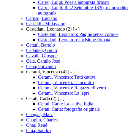
Carrer, Luigi: Poesia autografa firmata
Carrer, Luigi: Il 22 Settembre 1836, manoscritto
autografo
Caruso, Luciano
Castaldi - Mulassano
Castellani, Leonardo
(2)
[ - ]
Castellani, Leonardo: Pagine senza cornice
Castellani, Leonardo: incisione firmata
Cattafi, Bartolo
Cattaneo, Giulio
Cavalli, Giusppe
Cela, Camilo José
Cena, Giovanni
Cerami, Vincenzo
(4)
[ - ]
Cerami, Vincenzo: Tutti cattivi
Cerami, Vincenzo: L’incontro
Cerami, Vincenzo: Ragazzo di vetro
Cerami, Vincenzo: La lepre
Cerati, Carla
(2)
[ - ]
Cerati, Carla: La cattiva figlia
Cerati, Carla: fotografia originale
Chagall, Marc
Chaplin, Charles
Char, René
Chia, Sandro