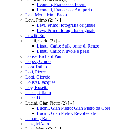
Leonetti, Francesco: Poemi
Leonetti, Francesco: Antiporta
Levi Montalcini, Paola
Levi, Primo
(2)
[ - ]
Levi, Primo: fotografia originale
Levi, Primo: fotografia originale
Lewitt, Sol
Linati, Carlo
(2)
[ - ]
Linati, Carlo: Sulle orme di Renzo
Linati, Carlo: Nuvole e paesi
Lohse, Richard Paul
Lopez, Guido
Lora Totino
Loti, Pierre
Lotti, Giorgio
Loustal, Jacques
Loy, Rosetta
Lucas, Uliano
Luce, Dina
Lucini, Gian Pietro
(2)
[ - ]
Lucini, Gian Pietro: Gian Pietro da Core
Lucini, Gian Pietro: Revolverate
Lunardi, Raul
Luzi, MAaio
Luzi, Mario
(9)
[ - ]