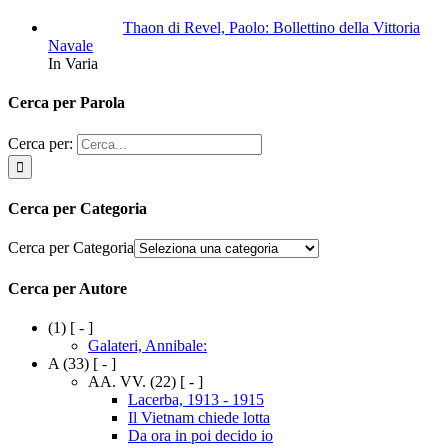
Thaon di Revel, Paolo: Bollettino della Vittoria
Navale
In Varia
Cerca per Parola
Cerca per:
Cerca per Categoria
Cerca per Categoria
Cerca per Autore
(1)
[ - ]
Galateri, Annibale:
A
(33)
[ - ]
AA. VV.
(22)
[ - ]
Lacerba, 1913 - 1915
Il Vietnam chiede lotta
Da ora in poi decido io