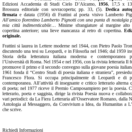
Edizioni Accademia di Studi Cielo D’Alcamo,
1956
, 17,5 x 1
Brossura editoriale con sovracoperta; pp. 33, (5).
Dedica auto
firmata
e datata (1956) di Frattini al poeta visivo Lamberto Pign
All’amico fiorentino Lamberto Pignotti con una punta di nostalgia p
mia città indimenticabile
… Minime sfrangiature al margine alto 
copertina anteriore; una lieve mancanza al retro di copertina.
Edi
originale.
Frattini si laurea in Lettere moderne nel 1944, con Pietro Paolo Tro
discutendo una tesi su Leopardi, e in Filosofia nel 1946; dal 1959 i
Storia della letteratura italiana moderna e contemporanea p
l’Università di Roma. Nel 1954 e nel 1956, con la rivista letteraria Il 
promuove il primo e il secondo convegno sulla giovane poesia italian
1961 fonda il “Centro Studi di poesia italiana e straniera”, presied
Francesco Flora. Si occupa principalmente di Leopardi e di p
contemporanea. All’attività di insegnante e critico letterario alterna 
di poeta; nel 1977 riceve il Premio Camposampiero per la poesia. Cr
letterario, poeta e saggista, dirige la rivista Poesia nuova e collabo
vari periodici: da La Fiera Letteraria all’Osservatore Romano, dalla
Antologia al Messaggero, da Convivium a Idea, da Humanitas a L’I
che scrive.
Richiedi Informazioni