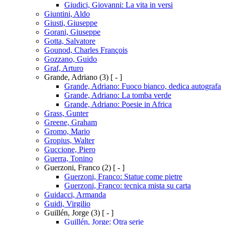
Giudici, Giovanni: La vita in versi
Giuntini, Aldo
Giusti, Giuseppe
Gorani, Giuseppe
Gotta, Salvatore
Gounod, Charles François
Gozzano, Guido
Graf, Arturo
Grande, Adriano
(3)
[ - ]
Grande, Adriano: Fuoco bianco, dedica autografa
Grande, Adriano: La tomba verde
Grande, Adriano: Poesie in Africa
Grass, Gunter
Greene, Graham
Gromo, Mario
Gropius, Walter
Guccione, Piero
Guerra, Tonino
Guerzoni, Franco
(2)
[ - ]
Guerzoni, Franco: Statue come pietre
Guerzoni, Franco: tecnica mista su carta
Guidacci, Armanda
Guidi, Virgilio
Guillén, Jorge
(3)
[ - ]
Guillén, Jorge: Otra serie