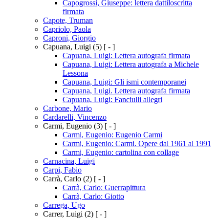
Capogrossi, Giuseppe: lettera dattiloscritta
firmata
Capote, Truman
Capriolo, Paola
Caproni, Giorgio
Capuana, Luigi
(5)
[ - ]
Capuana, Luigi: Lettera autografa firmata
Capuana, Luigi: Lettera autografa a Michele
Lessona
Capuana, Luigi: Gli ismi contemporanei
Capuana, Luigi. Lettera autografa firmata
Capuana, Luigi: Fanciulli allegri
Carbone, Mario
Cardarelli, Vincenzo
Carmi, Eugenio
(3)
[ - ]
Carmi, Eugenio: Eugenio Carmi
Carmi, Eugenio: Carmi. Opere dal 1961 al 1991
Carmi, Eugenio: cartolina con collage
Carnacina, Luigi
Carpi, Fabio
Carrà, Carlo
(2)
[ - ]
Carrà, Carlo: Guerrapittura
Carrà, Carlo: Giotto
Carrega, Ugo
Carrer, Luigi
(2)
[ - ]