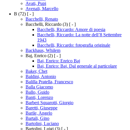
Avati, Pupi
Avenali, Marcello
B
(72)
[ - ]
Bacchelli, Renato
Bacchelli, Riccardo
(3)
[ - ]
Bacchelli, Riccardo: Amore di poesia
Bacchelli, Riccardo: La notte dell’8 Settembre
1943
Bacchelli, Riccardo: fotografia originale
Backhaus, Whilem
Baj, Enrico
(2)
[ - ]
Baj, Enrico: Enrico Baj
Baj, Enrico: Baj. Dal generale al particolare
Baker, Chet
Baldini, Antonio
Balilla Pratella, Francesco
Balla Giacomo
Ballo, Guido
Banti, Lorenzo
Barberi Squarotti, Giorgio
Baretti, Giuseppe
Barile, Angelo
Bartali, Gino
Bartolini, Luciano
Bartolini, Luigi
(3)
[ - ]