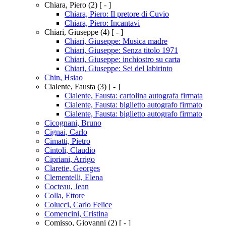
Chiara, Piero
(2)
[ - ]
Chiara, Piero: Il pretore di Cuvio
Chiara, Piero: Incantavi
Chiari, Giuseppe
(4)
[ - ]
Chiari, Giuseppe: Musica madre
Chiari, Giuseppe: Senza titolo 1971
Chiari, Giuseppe: inchiostro su carta
Chiari, Giuseppe: Sei del labirinto
Chin, Hsiao
Cialente, Fausta
(3)
[ - ]
Cialente, Fausta: cartolina autografa firmata
Cialente, Fausta: biglietto autografo firmato
Cialente, Fausta: biglietto autografo firmato
Cicognani, Bruno
Cignai, Carlo
Cimatti, Pietro
Cintoli, Claudio
Cipriani, Arrigo
Claretie, Georges
Clementelli, Elena
Cocteau, Jean
Colla, Ettore
Colucci, Carlo Felice
Comencini, Cristina
Comisso, Giovanni
(2)
[ - ]