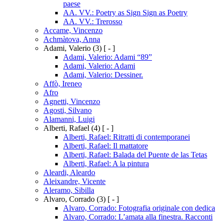
paese
AA. VV.: Poetry as Sign Sign as Poetry
AA. VV.: Trerosso
Accame, Vincenzo
Achmàtova, Anna
Adami, Valerio
(3)
[ - ]
Adami, Valerio: Adami “89”
Adami, Valerio: Adami
Adami, Valerio: Dessiner.
Affò, Ireneo
Afro
Agnetti, Vincenzo
Agosti, Silvano
Alamanni, Luigi
Alberti, Rafael
(4)
[ - ]
Alberti, Rafael: Ritratti di contemporanei
Alberti, Rafael: Il mattatore
Alberti, Rafael: Balada del Puente de las Tetas
Alberti, Rafael: A la pintura
Aleardi, Aleardo
Aleixandre, Vicente
Aleramo, Sibilla
Alvaro, Corrado
(3)
[ - ]
Alvaro, Corrado: Fotografia originale con dedica
Alvaro, Corrado: L’amata alla finestra. Racconti