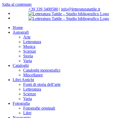
Salta al contenuto
+39 339 3400580
|
info@letteraturatattile.it
Home
Autografi
Arte
Letteratura
Musica
Scienze
Storia
Varia
Cataloghi
Cataloghi monografici
Miscellanee
Libri Antichi
Fonti di storia dell’arte
Letteratura
Scienze
Varia
Fotografia
Fotografie originali
Libri
Novecento