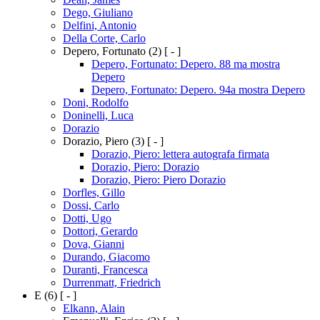
Dego, Giuliano
Delfini, Antonio
Della Corte, Carlo
Depero, Fortunato
(2)
[ - ]
Depero, Fortunato: Depero. 88 ma mostra
Depero
Depero, Fortunato: Depero. 94a mostra Depero
Doni, Rodolfo
Doninelli, Luca
Dorazio
Dorazio, Piero
(3)
[ - ]
Dorazio, Piero: lettera autografa firmata
Dorazio, Piero: Dorazio
Dorazio, Piero: Piero Dorazio
Dorfles, Gillo
Dossi, Carlo
Dotti, Ugo
Dottori, Gerardo
Dova, Gianni
Durando, Giacomo
Duranti, Francesca
Durrenmatt, Friedrich
E
(6)
[ - ]
Elkann, Alain