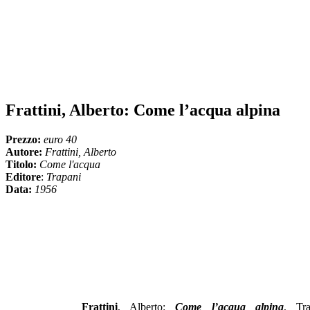
Frattini, Alberto: Come l’acqua alpina
Prezzo:
euro 40
Autore:
Frattini, Alberto
Titolo:
Come l'acqua
Editore
:
Trapani
Data:
1956
Frattini
, Alberto:
Come l’acqua alpina
, Tra