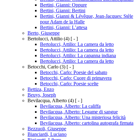
Bertini, Gianni: Oppure
Bertini, Gianni: Bertini
Bertini, Gianni & Lévêque, Jean-Jacques: Stèle
pour Adam de la Halle
Bertini, Gianni: L’attesa
Berto, Giuseppe
Bertolucci, Attilio
(4)
[ - ]
Bertolucci, Attilio: La camera da letto
Bertolucci, Attilio: La camera da letto
Bertolucci, Attilio: La capanna indiana
Bertolucci, Attilio: La camera da letto
Betocchi, Carlo
(3)
[ - ]
Betocchi, Carlo: Poesie del sabato
Betocchi, Carlo: Cuore di primavera
Betocchi, Carlo: Poesie scelte
Bettiza, Enzo
Beuys, Joseph
Bevilacqua, Alberto
(4)
[ - ]
Bevilacqua, Alberto: La califfa
Bevilacqua, Alberto: Legame di sangue
Bevilacqua, Alberto: Una misteriosa felicità
Bevilacqua, Alberto: cartolina autografa firmata
Bezzuoli, Giuseppe
Bianciardi, Luciano
Bigiaretti, Libero