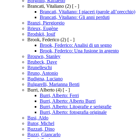
Borghini, Raffaello
Brancati, Vitaliano
(2)
[ - ]
Brancati, Vitaliano: I piaceri (parole all’orecchio)
Brancati, Vitaliano: Gli anni perduti
Branzi, Piergiorgio
Brieux, Eugène
Brodskij, Iosif
Brook, Federico
(2)
[ - ]
Brook, Federico: Analisi di un segno
Brook, Federico: Una fusione in argento
Brouwn, Stanley
Brubeck, Dave
Brunelleschi
Bruno, Antonio
Budigna, Luciano
Bulgarelli, Marianna Benti
Burri, Alberto
(4)
[ - ]
Burri, Alberto: Ferri
Burri, Alberto: Alberto Burri
Burri, Alberto: Litografie e serigrafie
Burri, Alberto: fotografia originale
Busi, Aldo
Butor, Michel
Buzzati, Dino
Buzzi, Giancarlo