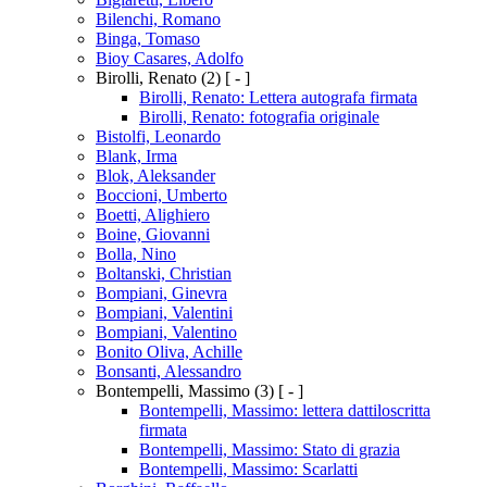
Bilenchi, Romano
Binga, Tomaso
Bioy Casares, Adolfo
Birolli, Renato
(2)
[ - ]
Birolli, Renato: Lettera autografa firmata
Birolli, Renato: fotografia originale
Bistolfi, Leonardo
Blank, Irma
Blok, Aleksander
Boccioni, Umberto
Boetti, Alighiero
Boine, Giovanni
Bolla, Nino
Boltanski, Christian
Bompiani, Ginevra
Bompiani, Valentini
Bompiani, Valentino
Bonito Oliva, Achille
Bonsanti, Alessandro
Bontempelli, Massimo
(3)
[ - ]
Bontempelli, Massimo: lettera dattiloscritta
firmata
Bontempelli, Massimo: Stato di grazia
Bontempelli, Massimo: Scarlatti