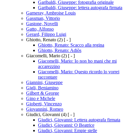
Garibaldi, Giuseppe: fotografia originale
Garibaldi, Giuseppe: lettera autografa firmata
Garneray, Ambroise Louis
Gassman, Vittorio
Gastone, Novelli
Gatto, Alfonso
Gerard, Filippo Luigi
Ghiotto, Renato
(2)
[ - ]
Ghiotto, Renato: Scacco alla regina
Ghiotto, Renato: Adiòs
Giacomelli, Mario
(2)
[ - ]
Giacomelli, Mario: Io non ho mani che mi
accarezzino
Giacomelli, Mario: Questo ricordo lo vorrei
raccontare
Giannini, Giuseppe
Gigli, Beniamino
Gilbert & George
Gino e Michele
Gioberti, Vincenzo
Giovannini, Romeo
Giudici, Giovanni
(4)
[ - ]
Giudici, Giovanni: Lettera autografa firmata
Giudici, Giovanni: O Beatrice
Giudici, Giovanni: Empie stelle