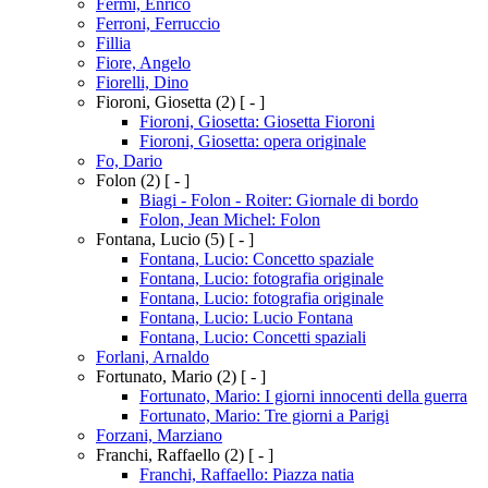
Fermi, Enrico
Ferroni, Ferruccio
Fillia
Fiore, Angelo
Fiorelli, Dino
Fioroni, Giosetta
(2)
[ - ]
Fioroni, Giosetta: Giosetta Fioroni
Fioroni, Giosetta: opera originale
Fo, Dario
Folon
(2)
[ - ]
Biagi - Folon - Roiter: Giornale di bordo
Folon, Jean Michel: Folon
Fontana, Lucio
(5)
[ - ]
Fontana, Lucio: Concetto spaziale
Fontana, Lucio: fotografia originale
Fontana, Lucio: fotografia originale
Fontana, Lucio: Lucio Fontana
Fontana, Lucio: Concetti spaziali
Forlani, Arnaldo
Fortunato, Mario
(2)
[ - ]
Fortunato, Mario: I giorni innocenti della guerra
Fortunato, Mario: Tre giorni a Parigi
Forzani, Marziano
Franchi, Raffaello
(2)
[ - ]
Franchi, Raffaello: Piazza natia