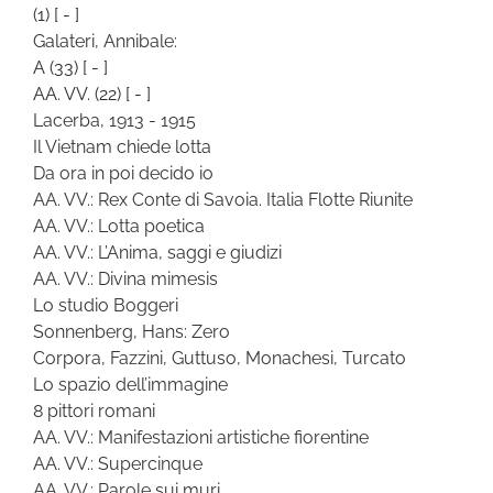
(1)
[ - ]
Galateri, Annibale:
A
(33)
[ - ]
AA. VV.
(22)
[ - ]
Lacerba, 1913 - 1915
Il Vietnam chiede lotta
Da ora in poi decido io
AA. VV.: Rex Conte di Savoia. Italia Flotte Riunite
AA. VV.: Lotta poetica
AA. VV.: L’Anima, saggi e giudizi
AA. VV.: Divina mimesis
Lo studio Boggeri
Sonnenberg, Hans: Zero
Corpora, Fazzini, Guttuso, Monachesi, Turcato
Lo spazio dell’immagine
8 pittori romani
AA. VV.: Manifestazioni artistiche fiorentine
AA. VV.: Supercinque
AA. VV.: Parole sui muri