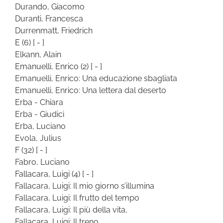
Durando, Giacomo
Duranti, Francesca
Durrenmatt, Friedrich
E
(6)
[ - ]
Elkann, Alain
Emanuelli, Enrico
(2)
[ - ]
Emanuelli, Enrico: Una educazione sbagliata
Emanuelli, Enrico: Una lettera dal deserto
Erba - Chiara
Erba - Giudici
Erba, Luciano
Evola, Julius
F
(32)
[ - ]
Fabro, Luciano
Fallacara, Luigi
(4)
[ - ]
Fallacara, Luigi: Il mio giorno s’illumina
Fallacara, Luigi: Il frutto del tempo
Fallacara, Luigi: Il più della vita,
Fallacara, Luigi: Il treno