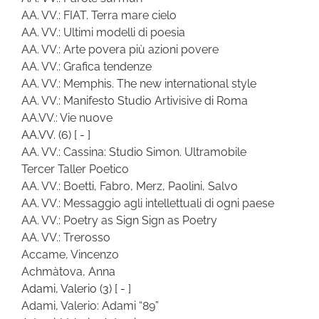
AA. VV.: FIAT. Terra mare cielo
AA. VV.: Ultimi modelli di poesia
AA. VV.: Arte povera più azioni povere
AA. VV.: Grafica tendenze
AA. VV.: Memphis. The new international style
AA. VV.: Manifesto Studio Artivisive di Roma
AA.VV.: Vie nuove
AA.VV.
(6)
[ - ]
AA. VV.: Cassina: Studio Simon. Ultramobile
Tercer Taller Poetico
AA. VV.: Boetti, Fabro, Merz, Paolini, Salvo
AA. VV.: Messaggio agli intellettuali di ogni paese
AA. VV.: Poetry as Sign Sign as Poetry
AA. VV.: Trerosso
Accame, Vincenzo
Achmàtova, Anna
Adami, Valerio
(3)
[ - ]
Adami, Valerio: Adami “89”