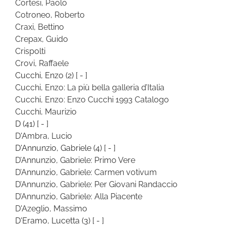
Cortesi, Paolo
Cotroneo, Roberto
Craxi, Bettino
Crepax, Guido
Crispolti
Crovi, Raffaele
Cucchi, Enzo
(2)
[ - ]
Cucchi, Enzo: La più bella galleria d’Italia
Cucchi, Enzo: Enzo Cucchi 1993 Catalogo
Cucchi, Maurizio
D
(41)
[ - ]
D'Ambra, Lucio
D'Annunzio, Gabriele
(4)
[ - ]
D’Annunzio, Gabriele: Primo Vere
D’Annunzio, Gabriele: Carmen votivum
D’Annunzio, Gabriele: Per Giovani Randaccio
D’Annunzio, Gabriele: Alla Piacente
D'Azeglio, Massimo
D'Eramo, Lucetta
(3)
[ - ]