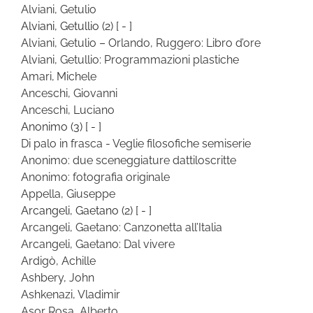
Alviani, Getulio
Alviani, Getullio
(2)
[ - ]
Alviani, Getulio – Orlando, Ruggero: Libro d’ore
Alviani, Getullio: Programmazioni plastiche
Amari, Michele
Anceschi, Giovanni
Anceschi, Luciano
Anonimo
(3)
[ - ]
Di palo in frasca - Veglie filosofiche semiserie
Anonimo: due sceneggiature dattiloscritte
Anonimo: fotografia originale
Appella, Giuseppe
Arcangeli, Gaetano
(2)
[ - ]
Arcangeli, Gaetano: Canzonetta all’Italia
Arcangeli, Gaetano: Dal vivere
Ardigò, Achille
Ashbery, John
Ashkenazi, Vladimir
Asor Rosa, Alberto