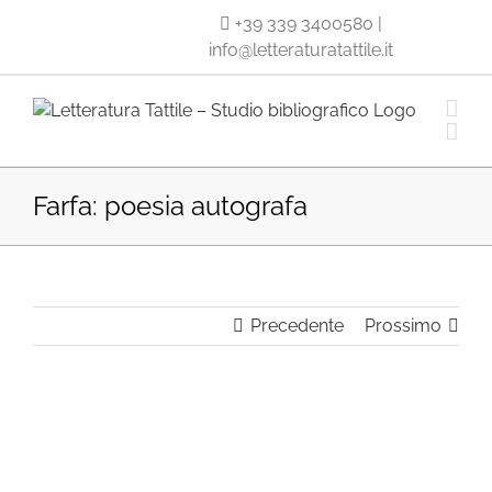
Salta
+39 339 3400580
|
al
info@letteraturatattile.it
contenuto
Farfa: poesia autografa
Precedente
Prossimo
Ingrandisci
immagine