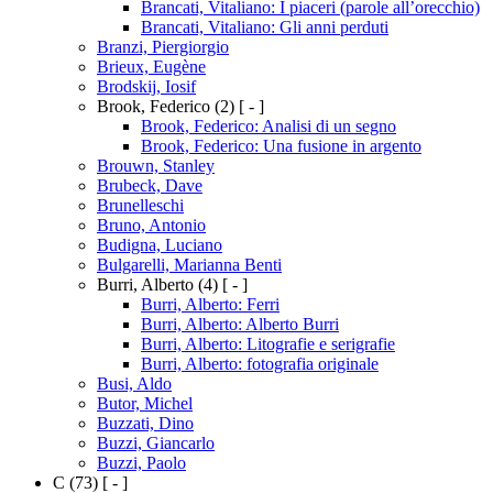
Brancati, Vitaliano: I piaceri (parole all’orecchio)
Brancati, Vitaliano: Gli anni perduti
Branzi, Piergiorgio
Brieux, Eugène
Brodskij, Iosif
Brook, Federico
(2)
[ - ]
Brook, Federico: Analisi di un segno
Brook, Federico: Una fusione in argento
Brouwn, Stanley
Brubeck, Dave
Brunelleschi
Bruno, Antonio
Budigna, Luciano
Bulgarelli, Marianna Benti
Burri, Alberto
(4)
[ - ]
Burri, Alberto: Ferri
Burri, Alberto: Alberto Burri
Burri, Alberto: Litografie e serigrafie
Burri, Alberto: fotografia originale
Busi, Aldo
Butor, Michel
Buzzati, Dino
Buzzi, Giancarlo
Buzzi, Paolo
C
(73)
[ - ]