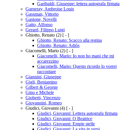
Garibaldi, Giuseppe: lettera autografa firmata
Garneray, Ambroise Louis
Gassman, Vittorio
Gastone, Novelli
Gatto, Alfonso
Gerard, Filippo Luigi
Ghiotto, Renato
(2)
[ - ]
Ghiotto, Renato: Scacco alla regina
Ghiotto, Renato: Adiòs
Giacomelli, Mario
(2)
[ - ]
Giacomelli, Mario: Io non ho mani che mi
accarezzino
Giacomelli, Mario: Questo ricordo lo vorrei
raccontare
Giannini, Giuseppe
Gigli, Beniamino
Gilbert & George
Gino e Michele
Gioberti, Vincenzo
Giovannini, Romeo
Giudici, Giovanni
(4)
[ - ]
Giudici, Giovanni: Lettera autografa firmata
Giudici, Giovanni: O Beatrice
Giudici, Giovanni: Empie stelle
Giudici, Giovanni: La vita in versi