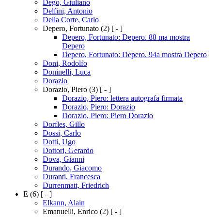
Dego, Giuliano
Delfini, Antonio
Della Corte, Carlo
Depero, Fortunato
(2)
[ - ]
Depero, Fortunato: Depero. 88 ma mostra
Depero
Depero, Fortunato: Depero. 94a mostra Depero
Doni, Rodolfo
Doninelli, Luca
Dorazio
Dorazio, Piero
(3)
[ - ]
Dorazio, Piero: lettera autografa firmata
Dorazio, Piero: Dorazio
Dorazio, Piero: Piero Dorazio
Dorfles, Gillo
Dossi, Carlo
Dotti, Ugo
Dottori, Gerardo
Dova, Gianni
Durando, Giacomo
Duranti, Francesca
Durrenmatt, Friedrich
E
(6)
[ - ]
Elkann, Alain
Emanuelli, Enrico
(2)
[ - ]