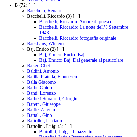
B
(72)
[ - ]
Bacchelli, Renato
Bacchelli, Riccardo
(3)
[ - ]
Bacchelli, Riccardo: Amore di poesia
Bacchelli, Riccardo: La notte dell’8 Settembre
1943
Bacchelli, Riccardo: fotografia originale
Backhaus, Whilem
Baj, Enrico
(2)
[ - ]
Baj, Enrico: Enrico Baj
Baj, Enrico: Baj. Dal generale al particolare
Baker, Chet
Baldini, Antonio
Balilla Pratella, Francesco
Balla Giacomo
Ballo, Guido
Banti, Lorenzo
Barberi Squarotti, Giorgio
Baretti, Giuseppe
Barile, Angelo
Bartali, Gino
Bartolini, Luciano
Bartolini, Luigi
(3)
[ - ]
Bartolini, Luigi: Il mazzetto