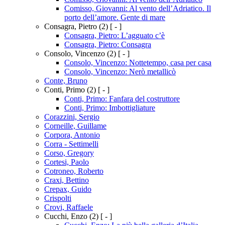
Comisso, Giovanni: Al vento dell’Adriatico. Il
porto dell’amore. Gente di mare
Consagra, Pietro
(2)
[ - ]
Consagra, Pietro: L’agguato c’è
Consagra, Pietro: Consagra
Consolo, Vincenzo
(2)
[ - ]
Consolo, Vincenzo: Nottetempo, casa per casa
Consolo, Vincenzo: Nerò metallicò
Conte, Bruno
Conti, Primo
(2)
[ - ]
Conti, Primo: Fanfara del costruttore
Conti, Primo: Imbottigliature
Corazzini, Sergio
Corneille, Guillame
Corpora, Antonio
Corra - Settimelli
Corso, Gregory
Cortesi, Paolo
Cotroneo, Roberto
Craxi, Bettino
Crepax, Guido
Crispolti
Crovi, Raffaele
Cucchi, Enzo
(2)
[ - ]