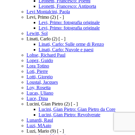
Leonetti, Francesco: Poemi
Leonetti, Francesco: Antiporta
Levi Montalcini, Paola
Levi, Primo
(2)
[ - ]
Levi, Primo: fotografia originale
Levi, Primo: fotografia originale
Lewitt, Sol
Linati, Carlo
(2)
[ - ]
Linati, Carlo: Sulle orme di Renzo
Linati, Carlo: Nuvole e paesi
Lohse, Richard Paul
Lopez, Guido
Lora Totino
Loti, Pierre
Lotti, Giorgio
Loustal, Jacques
Loy, Rosetta
Lucas, Uliano
Luce, Dina
Lucini, Gian Pietro
(2)
[ - ]
Lucini, Gian Pietro: Gian Pietro da Core
Lucini, Gian Pietro: Revolverate
Lunardi, Raul
Luzi, MAaio
Luzi, Mario
(9)
[ - ]