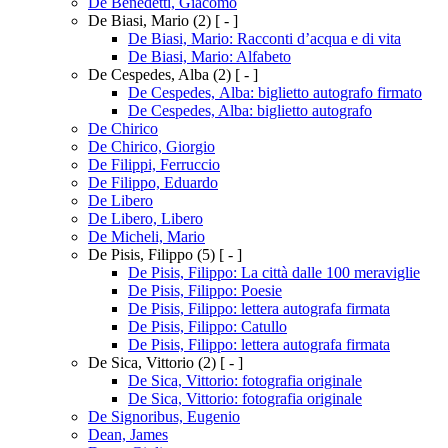
De Benedetti, Giacomo
De Biasi, Mario
(2)
[ - ]
De Biasi, Mario: Racconti d’acqua e di vita
De Biasi, Mario: Alfabeto
De Cespedes, Alba
(2)
[ - ]
De Cespedes, Alba: biglietto autografo firmato
De Cespedes, Alba: biglietto autografo
De Chirico
De Chirico, Giorgio
De Filippi, Ferruccio
De Filippo, Eduardo
De Libero
De Libero, Libero
De Micheli, Mario
De Pisis, Filippo
(5)
[ - ]
De Pisis, Filippo: La città dalle 100 meraviglie
De Pisis, Filippo: Poesie
De Pisis, Filippo: lettera autografa firmata
De Pisis, Filippo: Catullo
De Pisis, Filippo: lettera autografa firmata
De Sica, Vittorio
(2)
[ - ]
De Sica, Vittorio: fotografia originale
De Sica, Vittorio: fotografia originale
De Signoribus, Eugenio
Dean, James