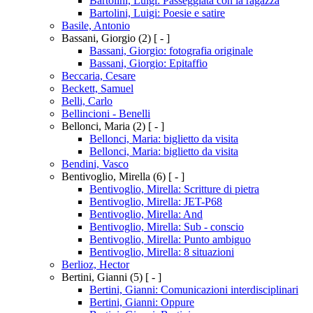
Bartolini, Luigi: Passeggiata con la ragazza
Bartolini, Luigi: Poesie e satire
Basile, Antonio
Bassani, Giorgio
(2)
[ - ]
Bassani, Giorgio: fotografia originale
Bassani, Giorgio: Epitaffio
Beccaria, Cesare
Beckett, Samuel
Belli, Carlo
Bellincioni - Benelli
Bellonci, Maria
(2)
[ - ]
Bellonci, Maria: biglietto da visita
Bellonci, Maria: biglietto da visita
Bendini, Vasco
Bentivoglio, Mirella
(6)
[ - ]
Bentivoglio, Mirella: Scritture di pietra
Bentivoglio, Mirella: JET-P68
Bentivoglio, Mirella: And
Bentivoglio, Mirella: Sub - conscio
Bentivoglio, Mirella: Punto ambiguo
Bentivoglio, Mirella: 8 situazioni
Berlioz, Hector
Bertini, Gianni
(5)
[ - ]
Bertini, Gianni: Comunicazioni interdisciplinari
Bertini, Gianni: Oppure