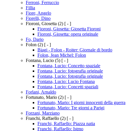
Ferroni, Ferruccio
Fillia
Fiore, Angelo
Fiorelli, Dino
Fioroni, Giosetta
(2)
[ - ]
Fioroni, Giosetta: Giosetta Fioroni
Fioroni, Giosetta: opera originale
Fo, Dario
Folon
(2)
[ - ]
Biagi - Folon - Roiter: Giornale di bordo
Folon, Jean Michel: Folon
Fontana, Lucio
(5)
[ - ]
Fontana, Lucio: Concetto spaziale
Fontana, Lucio: fotografia originale
Fontana, Lucio: fotografia originale
Fontana, Lucio: Lucio Fontana
Fontana, Lucio: Concetti spaziali
Forlani, Arnaldo
Fortunato, Mario
(2)
[ - ]
Fortunato, Mario: I giorni innocenti della guerra
Fortunato, Mario: Tre giorni a Parigi
Forzani, Marziano
Franchi, Raffaello
(2)
[ - ]
Franchi, Raffaello: Piazza natia
Franchi, Raffaello: Istmo