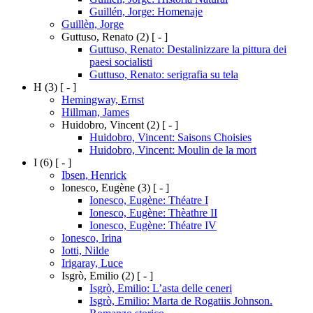
Guillén, Jorge: Homenaje
Guillèn, Jorge
Guttuso, Renato
(2)
[ - ]
Guttuso, Renato: Destalinizzare la pittura dei
paesi socialisti
Guttuso, Renato: serigrafia su tela
H
(3)
[ - ]
Hemingway, Ernst
Hillman, James
Huidobro, Vincent
(2)
[ - ]
Huidobro, Vincent: Saisons Choisies
Huidobro, Vincent: Moulin de la mort
I
(6)
[ - ]
Ibsen, Henrick
Ionesco, Eugène
(3)
[ - ]
Ionesco, Eugène: Théatre I
Ionesco, Eugène: Thèathre II
Ionesco, Eugène: Théatre IV
Ionesco, Irina
Iotti, Nilde
Irigaray, Luce
Isgrò, Emilio
(2)
[ - ]
Isgrò, Emilio: L’asta delle ceneri
Isgrò, Emilio: Marta de Rogatiis Johnson.