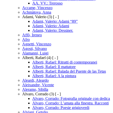
AA. VV.: Trerosso
Accame, Vincenzo
Achmàtova, Anna
Adami, Valerio
(3)
[ - ]
Adami, Valerio: Adami “89”
Adami, Valerio: Adami
Adami, Valerio: Dessiner.
Affò, Ireneo
Afro
Agnetti, Vincenzo
Agosti, Silvano
Alamanni, Luigi
Alberti, Rafael
(4)
[ - ]
Alberti, Rafael: Ritratti di contemporanei
Alberti, Rafael: Il mattatore
Alberti, Rafael: Balada del Puente de las Tetas
Alberti, Rafael: A la pintura
Aleardi, Aleardo
Aleixandre, Vicente
Aleramo, Sibilla
Alvaro, Corrado
(3)
[ - ]
Alvaro, Corrado: Fotografia originale con dedica
Alvaro, Corrado: L’amata alla finestra. Racconti
Alvaro, Corrado: Poesie grigioverdi
Alviani, Getulio