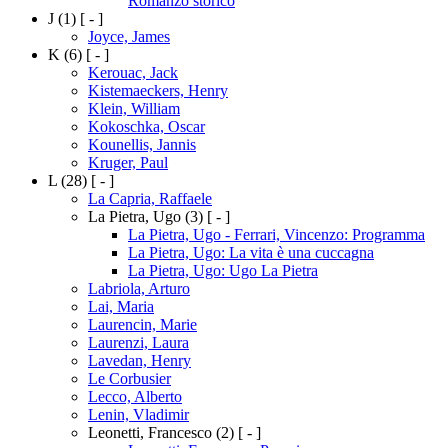
Romanzo storico
J
(1)
[ - ]
Joyce, James
K
(6)
[ - ]
Kerouac, Jack
Kistemaeckers, Henry
Klein, William
Kokoschka, Oscar
Kounellis, Jannis
Kruger, Paul
L
(28)
[ - ]
La Capria, Raffaele
La Pietra, Ugo
(3)
[ - ]
La Pietra, Ugo - Ferrari, Vincenzo: Programma
La Pietra, Ugo: La vita è una cuccagna
La Pietra, Ugo: Ugo La Pietra
Labriola, Arturo
Lai, Maria
Laurencin, Marie
Laurenzi, Laura
Lavedan, Henry
Le Corbusier
Lecco, Alberto
Lenin, Vladimir
Leonetti, Francesco
(2)
[ - ]