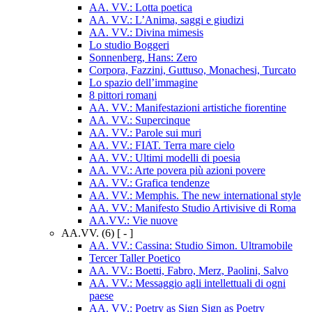
AA. VV.: Lotta poetica
AA. VV.: L’Anima, saggi e giudizi
AA. VV.: Divina mimesis
Lo studio Boggeri
Sonnenberg, Hans: Zero
Corpora, Fazzini, Guttuso, Monachesi, Turcato
Lo spazio dell’immagine
8 pittori romani
AA. VV.: Manifestazioni artistiche fiorentine
AA. VV.: Supercinque
AA. VV.: Parole sui muri
AA. VV.: FIAT. Terra mare cielo
AA. VV.: Ultimi modelli di poesia
AA. VV.: Arte povera più azioni povere
AA. VV.: Grafica tendenze
AA. VV.: Memphis. The new international style
AA. VV.: Manifesto Studio Artivisive di Roma
AA.VV.: Vie nuove
AA.VV.
(6)
[ - ]
AA. VV.: Cassina: Studio Simon. Ultramobile
Tercer Taller Poetico
AA. VV.: Boetti, Fabro, Merz, Paolini, Salvo
AA. VV.: Messaggio agli intellettuali di ogni
paese
AA. VV.: Poetry as Sign Sign as Poetry