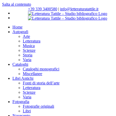
Salta al contenuto
+39 339 3400580
|
info@letteraturatattile.it
Home
Autografi
Arte
Letteratura
Musica
Scienze
Storia
Varia
Cataloghi
Cataloghi monografici
Miscellanee
Libri Antichi
Fonti di storia dell’arte
Letteratura
Scienze
Varia
Fotografia
Fotografie originali
Libri
Novecento