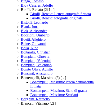
Binga, Tomaso
Bioy Casares, Adolfo
Birolli, Renato
(2)
[ - ]
Birolli, Renato: Lettera autografa firmata
Birolli, Renato: fotografia originale
Bistolfi, Leonardo
Blank, Irma
Blok, Aleksander
Boccioni, Umberto
Boetti, Alighiero
Boine, Giovanni
Bolla, Nino
Boltanski, Christian
Bompiani, Ginevra
Bompiani, Valentini
Bompiani, Valentino
Bonito Oliva, Achille
Bonsanti, Alessandro
Bontempelli, Massimo
(3)
[ - ]
Bontempelli, Massimo: lettera dattiloscritta
firmata
Bontempelli, Massimo: Stato di grazia
Bontempelli, Massimo: Scarlatti
Borghini, Raffaello
Brancati, Vitaliano
(2)
[ - ]