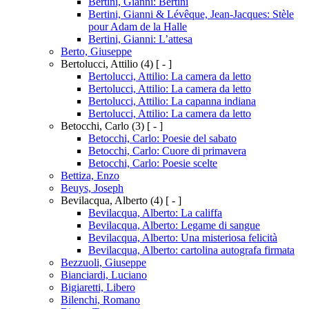
Bertini, Gianni: Bertini
Bertini, Gianni & Lévêque, Jean-Jacques: Stèle
pour Adam de la Halle
Bertini, Gianni: L’attesa
Berto, Giuseppe
Bertolucci, Attilio
(4)
[ - ]
Bertolucci, Attilio: La camera da letto
Bertolucci, Attilio: La camera da letto
Bertolucci, Attilio: La capanna indiana
Bertolucci, Attilio: La camera da letto
Betocchi, Carlo
(3)
[ - ]
Betocchi, Carlo: Poesie del sabato
Betocchi, Carlo: Cuore di primavera
Betocchi, Carlo: Poesie scelte
Bettiza, Enzo
Beuys, Joseph
Bevilacqua, Alberto
(4)
[ - ]
Bevilacqua, Alberto: La califfa
Bevilacqua, Alberto: Legame di sangue
Bevilacqua, Alberto: Una misteriosa felicità
Bevilacqua, Alberto: cartolina autografa firmata
Bezzuoli, Giuseppe
Bianciardi, Luciano
Bigiaretti, Libero
Bilenchi, Romano