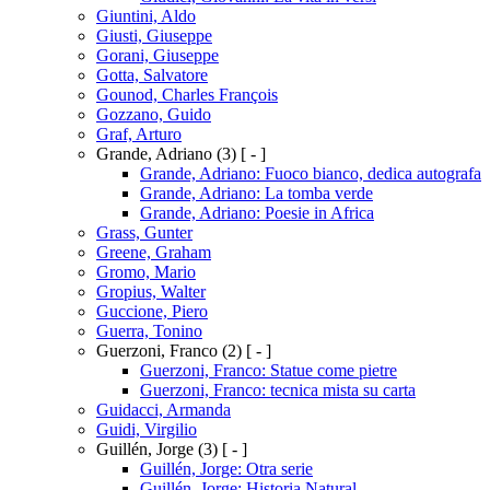
Giuntini, Aldo
Giusti, Giuseppe
Gorani, Giuseppe
Gotta, Salvatore
Gounod, Charles François
Gozzano, Guido
Graf, Arturo
Grande, Adriano
(3)
[ - ]
Grande, Adriano: Fuoco bianco, dedica autografa
Grande, Adriano: La tomba verde
Grande, Adriano: Poesie in Africa
Grass, Gunter
Greene, Graham
Gromo, Mario
Gropius, Walter
Guccione, Piero
Guerra, Tonino
Guerzoni, Franco
(2)
[ - ]
Guerzoni, Franco: Statue come pietre
Guerzoni, Franco: tecnica mista su carta
Guidacci, Armanda
Guidi, Virgilio
Guillén, Jorge
(3)
[ - ]
Guillén, Jorge: Otra serie
Guillén, Jorge: Historia Natural