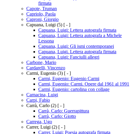
firmata
Capote, Truman
Capriolo, Paola
Caproni, Giorgio
Capuana, Luigi
(5)
[ - ]
Capuana, Luigi: Lettera autografa firmata
Capuana, Luigi: Lettera autografa a Michele
Lessona
Capuana, Luigi: Gli ismi contemporanei
Capuana, Luigi. Lettera autografa firmata
Capuana, Luigi: Fanciulli allegri
Carbone, Mario
Cardarelli, Vincenzo
Carmi, Eugenio
(3)
[ - ]
Carmi, Eugenio: Eugenio Carmi
Carmi, Eugenio: Carmi. Opere dal 1961 al 1991
Carmi, Eugenio: cartolina con collage
Carnacina, Luigi
Carpi, Fabio
Carrà, Carlo
(2)
[ - ]
Carrà, Carlo: Guerrapittura
Carrà, Carlo: Giotto
Carrega, Ugo
Carrer, Luigi
(2)
[ - ]
Carrer, Luigi: Poesia autografa firmata