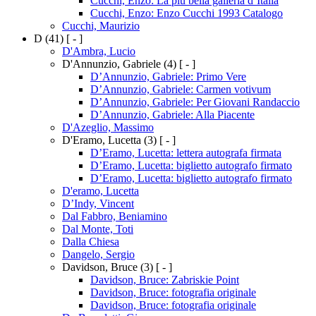
Cucchi, Enzo: La più bella galleria d’Italia
Cucchi, Enzo: Enzo Cucchi 1993 Catalogo
Cucchi, Maurizio
D
(41)
[ - ]
D'Ambra, Lucio
D'Annunzio, Gabriele
(4)
[ - ]
D’Annunzio, Gabriele: Primo Vere
D’Annunzio, Gabriele: Carmen votivum
D’Annunzio, Gabriele: Per Giovani Randaccio
D’Annunzio, Gabriele: Alla Piacente
D'Azeglio, Massimo
D'Eramo, Lucetta
(3)
[ - ]
D’Eramo, Lucetta: lettera autografa firmata
D’Eramo, Lucetta: biglietto autografo firmato
D’Eramo, Lucetta: biglietto autografo firmato
D'eramo, Lucetta
D’Indy, Vincent
Dal Fabbro, Beniamino
Dal Monte, Toti
Dalla Chiesa
Dangelo, Sergio
Davidson, Bruce
(3)
[ - ]
Davidson, Bruce: Zabriskie Point
Davidson, Bruce: fotografia originale
Davidson, Bruce: fotografia originale