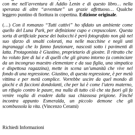
con me nell’avventura di Addio Lenin e di questo libro… nella
speranza di altre “avventure” un grazie affettuoso…
Qualche
leggero puntino di fioritura in copertina.
Edizione originale
.
(…)
Con il romanzo “Tutti cattivi” ho sfidato un ambiente come
quello del Luna Park, per definizione cupo e crepuscolare. Questa
sorta di artificiale paese dei balocchi è però fotografato non già nel
suo sfarzo di smalti colorati, ma nelle macchine e negli unti
ingranaggi che lo fanno funzionare, nascosti sotto i pavimenti di
latta. Protagonista è Giustino, proprietario di giostre. Il ritratto che
ho voluto fare di lui e di quelli che gli girano intorno (a cominciare
da un incongruo maestro elementare e da sua figlia, una simpatica
e dispettosa ragazzina), mette in scena un’umanità che vive nel
fondo di una regressione. Giustino, di questa regressione, è per metà
vittima e per metà complice. Vorrebbe uscire da quel mondo di
giochi e di faccioni dondolanti, che per lui è come l’utero materno,
un rifugio contro le paure, ma nulla di tutto ciò che sta fuori gli fa
venire voglia di evadere dalla sua chiassosa prigione. Finché
incontra appunto Esmeralda, un piccolo demone che gli
scombussola la vita.
(Vincenzo Cerami)
Richiedi Informazioni