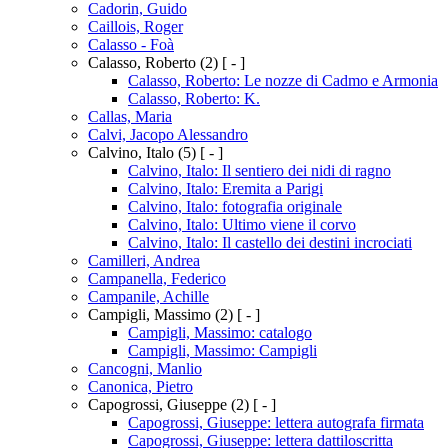
Cadorin, Guido
Caillois, Roger
Calasso - Foà
Calasso, Roberto
(2)
[ - ]
Calasso, Roberto: Le nozze di Cadmo e Armonia
Calasso, Roberto: K.
Callas, Maria
Calvi, Jacopo Alessandro
Calvino, Italo
(5)
[ - ]
Calvino, Italo: Il sentiero dei nidi di ragno
Calvino, Italo: Eremita a Parigi
Calvino, Italo: fotografia originale
Calvino, Italo: Ultimo viene il corvo
Calvino, Italo: Il castello dei destini incrociati
Camilleri, Andrea
Campanella, Federico
Campanile, Achille
Campigli, Massimo
(2)
[ - ]
Campigli, Massimo: catalogo
Campigli, Massimo: Campigli
Cancogni, Manlio
Canonica, Pietro
Capogrossi, Giuseppe
(2)
[ - ]
Capogrossi, Giuseppe: lettera autografa firmata
Capogrossi, Giuseppe: lettera dattiloscritta