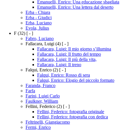
Emanuelli, Enrico: Una educazione sbagliata
Emanuelli, Enrico: Una lettera dal deserto
Erba - Chiara
Erba - Giudici
Erba, Luciano
Evola, Julius
F
(32)
[ - ]
Fabro, Luciano
Fallacara, Luigi
(4)
[ - ]
Fallacara, Luigi: Il mio giorno s’illumina
Fallacara, Luigi: Il frutto del tempo
Fallacara, Luigi: Il più della vita,
Fallacara, Luigi: Il treno
Falqui, Enrico
(2)
[ - ]
Falqui, Enrico: Rosso di sera
Falqui, Enrico: Elogio del piccolo formato
Faranda, Franco
Farfa
Farini, Luigi Carlo
Faulkner, William
Fellini, Federico
(2)
[ - ]
Fellini, Federico: fotografia originale
Fellini, Federico: fotografia con dedica
Feltrinelli, Giangiacomo
Fermi, Enrico