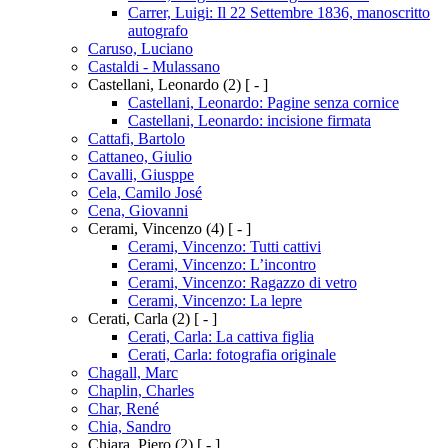
Carrer, Luigi: Il 22 Settembre 1836, manoscritto
autografo
Caruso, Luciano
Castaldi - Mulassano
Castellani, Leonardo
(2)
[ - ]
Castellani, Leonardo: Pagine senza cornice
Castellani, Leonardo: incisione firmata
Cattafi, Bartolo
Cattaneo, Giulio
Cavalli, Giusppe
Cela, Camilo José
Cena, Giovanni
Cerami, Vincenzo
(4)
[ - ]
Cerami, Vincenzo: Tutti cattivi
Cerami, Vincenzo: L’incontro
Cerami, Vincenzo: Ragazzo di vetro
Cerami, Vincenzo: La lepre
Cerati, Carla
(2)
[ - ]
Cerati, Carla: La cattiva figlia
Cerati, Carla: fotografia originale
Chagall, Marc
Chaplin, Charles
Char, René
Chia, Sandro
Chiara, Piero
(2)
[ - ]