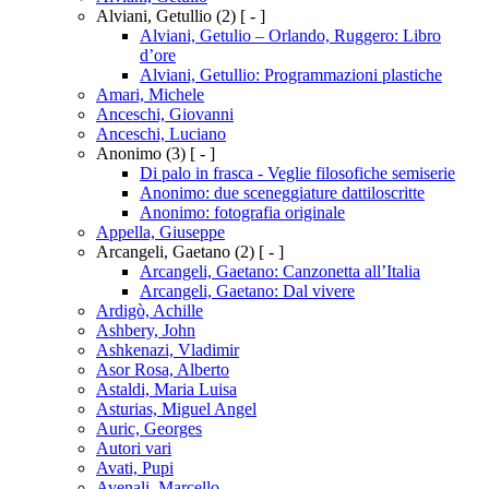
Alviani, Getullio
(2)
[ - ]
Alviani, Getulio – Orlando, Ruggero: Libro
d’ore
Alviani, Getullio: Programmazioni plastiche
Amari, Michele
Anceschi, Giovanni
Anceschi, Luciano
Anonimo
(3)
[ - ]
Di palo in frasca - Veglie filosofiche semiserie
Anonimo: due sceneggiature dattiloscritte
Anonimo: fotografia originale
Appella, Giuseppe
Arcangeli, Gaetano
(2)
[ - ]
Arcangeli, Gaetano: Canzonetta all’Italia
Arcangeli, Gaetano: Dal vivere
Ardigò, Achille
Ashbery, John
Ashkenazi, Vladimir
Asor Rosa, Alberto
Astaldi, Maria Luisa
Asturias, Miguel Angel
Auric, Georges
Autori vari
Avati, Pupi
Avenali, Marcello