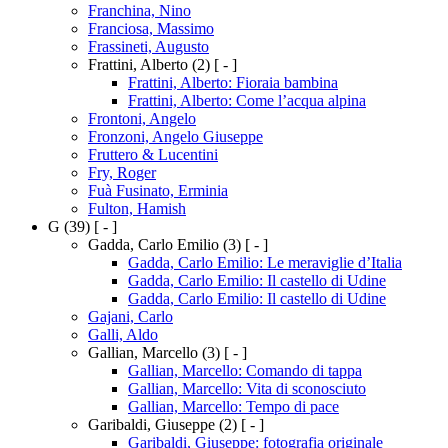
Franchina, Nino
Franciosa, Massimo
Frassineti, Augusto
Frattini, Alberto
(2)
[ - ]
Frattini, Alberto: Fioraia bambina
Frattini, Alberto: Come l’acqua alpina
Frontoni, Angelo
Fronzoni, Angelo Giuseppe
Fruttero & Lucentini
Fry, Roger
Fuà Fusinato, Erminia
Fulton, Hamish
G
(39)
[ - ]
Gadda, Carlo Emilio
(3)
[ - ]
Gadda, Carlo Emilio: Le meraviglie d’Italia
Gadda, Carlo Emilio: Il castello di Udine
Gadda, Carlo Emilio: Il castello di Udine
Gajani, Carlo
Galli, Aldo
Gallian, Marcello
(3)
[ - ]
Gallian, Marcello: Comando di tappa
Gallian, Marcello: Vita di sconosciuto
Gallian, Marcello: Tempo di pace
Garibaldi, Giuseppe
(2)
[ - ]
Garibaldi, Giuseppe: fotografia originale