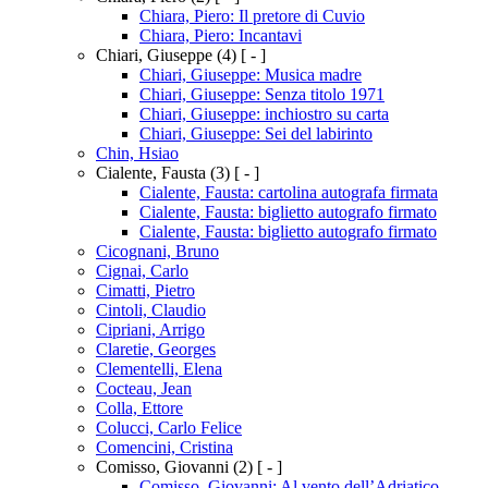
Chiara, Piero: Il pretore di Cuvio
Chiara, Piero: Incantavi
Chiari, Giuseppe
(4)
[ - ]
Chiari, Giuseppe: Musica madre
Chiari, Giuseppe: Senza titolo 1971
Chiari, Giuseppe: inchiostro su carta
Chiari, Giuseppe: Sei del labirinto
Chin, Hsiao
Cialente, Fausta
(3)
[ - ]
Cialente, Fausta: cartolina autografa firmata
Cialente, Fausta: biglietto autografo firmato
Cialente, Fausta: biglietto autografo firmato
Cicognani, Bruno
Cignai, Carlo
Cimatti, Pietro
Cintoli, Claudio
Cipriani, Arrigo
Claretie, Georges
Clementelli, Elena
Cocteau, Jean
Colla, Ettore
Colucci, Carlo Felice
Comencini, Cristina
Comisso, Giovanni
(2)
[ - ]
Comisso, Giovanni: Al vento dell’Adriatico