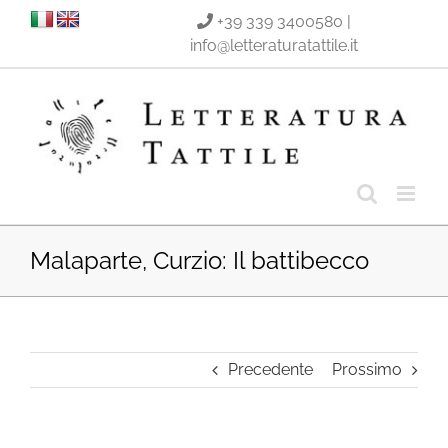
Salta
+39 339 3400580
|
al
info@letteraturatattile.it
contenuto
Malaparte, Curzio: Il battibecco
Precedente
Prossimo