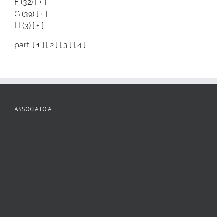
F
(32)
[ + ]
G
(39)
[ + ]
H
(3)
[ + ]
part: [
1
] [
2
] [
3
] [
4
]
ASSOCIATO A