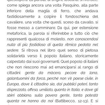
come spiega ancora una volta Pasquino, alla parte
inferiore della maglia di ferro, che andava
fastidiosamente a colpire il fondoschiena del
cavaliere, una volta che questi, sceso da cavallo, si
fosse messo a camminare. Da qui, per estensione
metaforica, la parola si riferirebbe a tutto ciò che
rappresenti qualcosa di molesto,
non conoscendosi
nulla di più fastidioso di quella ritmica pedata nel
sedere.
Si ritrova nel libro quel senso di pietosa
solidarietà verso il popolo italiano, storicamente
calpestato dai suoi governanti. Quel popolo di italiani
che non riescono mai ad emanciparsi al rango di
cittadini:
gente da màcero, pecore da lana,
galantuomini da forca, perché non v’è paese civile, in
Europa, dove il cittadino sia, dai pubblici poteri, tanto
disprezzato, offeso, umiliato, quanto in Italia, e dove gli
sbirri abbiano, sulla povera gente, tanta potestà
quanta ne hanno da noi
(Battibecco, 12-13). E si