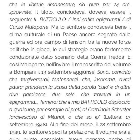
che le librerie rimanessero, sia pure per 24 ore,
sprovviste
. Il titolo, concludeva, doveva essere il
seguente:
IL BATTICULO / Inni satire epigrammi / di
Curzio Malaparte
. Ma lo scrittore conosceva bene il
clima culturale di un Paese ancora segnato dalla
guerra ed ora campo di tensioni tra le nuove forze
politiche in gioco, le cui strategie erano fortemente
condizionate dallo scenario della Guerra fredda. E
così Malaparte, nell’inviare il manoscritto del volume
a Bompiani il 13 settembre aggiunse:
Sono… convinto
che tergiverserai, tentennerai, che, insomma, avrai
paura: prenderai la scusa della parola ‘culo’ e di altre
due parolacce, due sole, che troverai in un
epigramma…. Temerai che il mio BATTICULO dispiaccia
a qualcuno, per esempio ai preti, al Cardinale Schuster
[arcivescovo di Milano], o che so io”
(Lettera: 13
settembre 1948). Alla fine del mese, il 28 settembre
1949, lo scrittore spedì la prefazione. Il volume era a
quel punto completo. Aveva pensato anche di