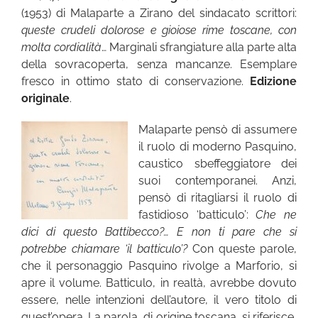
(1953) di Malaparte a Zirano del sindacato scrittori:
queste crudeli dolorose e gioiose rime toscane, con
molta cordialità
… Marginali sfrangiature alla parte alta
della sovracoperta, senza mancanze. Esemplare
fresco in ottimo stato di conservazione.
Edizione
originale
.
Malaparte pensò di assumere
il ruolo di moderno Pasquino,
caustico sbeffeggiatore dei
suoi contemporanei. Anzi,
pensò di ritagliarsi il ruolo di
fastidioso ‘batticulo’:
Che ne
dici di questo Battibecco?… E non ti pare che si
potrebbe chiamare ‘il batticulo’?
Con queste parole,
che il personaggio Pasquino rivolge a Marforio, si
apre il volume. Batticulo, in realtà, avrebbe dovuto
essere, nelle intenzioni dell’autore, il vero titolo di
quest’opera. La parola, di origine toscana, si riferisce,