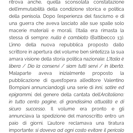
ritrova anche, quella sconsolata constatazione
dell’immutabilità della condizione storica e politica
della penisola. Dopo l’esperienza del fascismo e di
una guerra che aveva lasciato alle sue spalle solo
macerie materiali e morali, l’Italia era rimasta la
stessa di sempre:
nulla è cambiato
(Battibecco 13).
L’inno della nuova repubblica proposto dallo
scrittore in apertura del volume ben sintetizza la sua
amara visione della storia politica nazionale:
L’Italia è
libera / Dio la conservi / siam tutti servi / in libertà
.
Malaparte aveva inizialmente proposto la
pubblicazione di quest’opera all’editore Valentino
Bompiani annunciandogli una serie di
inni, satire ed
epigrammi,
del genere della cantata dell’
Arcitaliano:
in tutto cento pagine, di grandissima attualità e di
sicuro successo
. Il volume era pronto e gli
annunciava la spedizione del manoscritto entro un
paio di giorni. L’autore reclamava una tiratura
importante:
si doveva ad ogni costo evitare il pericolo