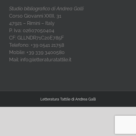
Studio bibliografico di Andrea Galli
Corso Giovanni XXIII, 31
47921 – Rimini – Italy
P. Iva: 02607050404
CF: GLLNDR71C20E785F
Telefono: +39 0541 21758
Mobile: +39 339 3400580
Mail: info@letteraturatattile.it
Letteratura Tattile di Andrea Galli