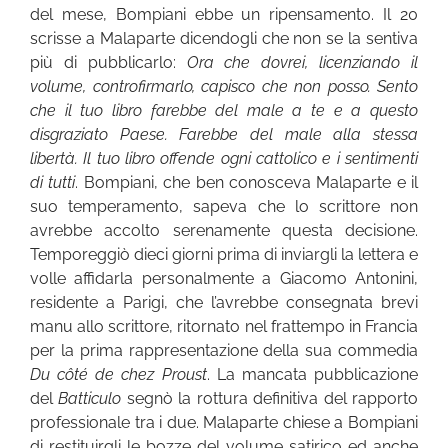
del mese, Bompiani ebbe un ripensamento. Il 20
scrisse a Malaparte dicendogli che non se la sentiva
più di pubblicarlo:
Ora che dovrei, licenziando il
volume, controfirmarlo, capisco che non posso. Sento
che il tuo libro farebbe del male a te e a questo
disgraziato Paese. Farebbe del male alla stessa
libertà. Il tuo libro offende ogni cattolico e i sentimenti
di tutti
. Bompiani, che ben conosceva Malaparte e il
suo temperamento, sapeva che lo scrittore non
avrebbe accolto serenamente questa decisione.
Temporeggiò dieci giorni prima di inviargli la lettera e
volle affidarla personalmente a Giacomo Antonini,
residente a Parigi, che l’avrebbe consegnata brevi
manu allo scrittore, ritornato nel frattempo in Francia
per la prima rappresentazione della sua commedia
Du côté de chez Proust
. La mancata pubblicazione
del
Batticulo
segnò la rottura definitiva del rapporto
professionale tra i due. Malaparte chiese a Bompiani
di restituirgli le bozze del volume satirico ed anche