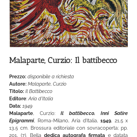
Malaparte, Curzio: Il battibecco
Prezzo:
disponibile a richiesta
Autore:
Malaparte, Curzio
Titolo:
Il Battibecco
Editore
:
Aria d'Italia
Data:
1949
Malaparte
, Curzio:
Il battibecco. Inni Satire
Epigrammi
, Roma-Milano, Aria d’Italia,
1949
, 21,5 x
13,5 cm. Brossura editoriale con sovracoperta; pp.
201, (7). Bella
dedica autografa firmata
e datata