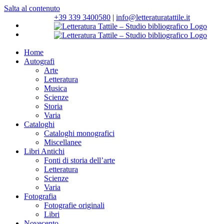
Salta al contenuto
+39 339 3400580
|
info@letteraturatattile.it
Home
Autografi
Arte
Letteratura
Musica
Scienze
Storia
Varia
Cataloghi
Cataloghi monografici
Miscellanee
Libri Antichi
Fonti di storia dell’arte
Letteratura
Scienze
Varia
Fotografia
Fotografie originali
Libri
Novecento