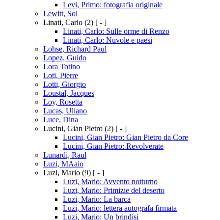
Levi, Primo: fotografia originale
Lewitt, Sol
Linati, Carlo
(2)
[ - ]
Linati, Carlo: Sulle orme di Renzo
Linati, Carlo: Nuvole e paesi
Lohse, Richard Paul
Lopez, Guido
Lora Totino
Loti, Pierre
Lotti, Giorgio
Loustal, Jacques
Loy, Rosetta
Lucas, Uliano
Luce, Dina
Lucini, Gian Pietro
(2)
[ - ]
Lucini, Gian Pietro: Gian Pietro da Core
Lucini, Gian Pietro: Revolverate
Lunardi, Raul
Luzi, MAaio
Luzi, Mario
(9)
[ - ]
Luzi, Mario: Avvento notturno
Luzi, Mario: Primizie del deserto
Luzi, Mario: La barca
Luzi, Mario: lettera autografa firmata
Luzi, Mario: Un brindisi