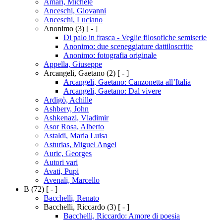
Amari, Michele
Anceschi, Giovanni
Anceschi, Luciano
Anonimo
(3)
[ - ]
Di palo in frasca - Veglie filosofiche semiserie
Anonimo: due sceneggiature dattiloscritte
Anonimo: fotografia originale
Appella, Giuseppe
Arcangeli, Gaetano
(2)
[ - ]
Arcangeli, Gaetano: Canzonetta all’Italia
Arcangeli, Gaetano: Dal vivere
Ardigò, Achille
Ashbery, John
Ashkenazi, Vladimir
Asor Rosa, Alberto
Astaldi, Maria Luisa
Asturias, Miguel Angel
Auric, Georges
Autori vari
Avati, Pupi
Avenali, Marcello
B
(72)
[ - ]
Bacchelli, Renato
Bacchelli, Riccardo
(3)
[ - ]
Bacchelli, Riccardo: Amore di poesia