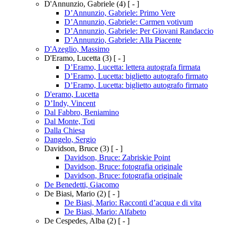
D'Annunzio, Gabriele
(4)
[ - ]
D’Annunzio, Gabriele: Primo Vere
D’Annunzio, Gabriele: Carmen votivum
D’Annunzio, Gabriele: Per Giovani Randaccio
D’Annunzio, Gabriele: Alla Piacente
D'Azeglio, Massimo
D'Eramo, Lucetta
(3)
[ - ]
D’Eramo, Lucetta: lettera autografa firmata
D’Eramo, Lucetta: biglietto autografo firmato
D’Eramo, Lucetta: biglietto autografo firmato
D'eramo, Lucetta
D’Indy, Vincent
Dal Fabbro, Beniamino
Dal Monte, Toti
Dalla Chiesa
Dangelo, Sergio
Davidson, Bruce
(3)
[ - ]
Davidson, Bruce: Zabriskie Point
Davidson, Bruce: fotografia originale
Davidson, Bruce: fotografia originale
De Benedetti, Giacomo
De Biasi, Mario
(2)
[ - ]
De Biasi, Mario: Racconti d’acqua e di vita
De Biasi, Mario: Alfabeto
De Cespedes, Alba
(2)
[ - ]