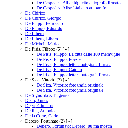
De Cespedes, Alba: biglietto autografo firmato
De Cespedes, Alba: biglietto autografo
De Chirico
De Chirico, Giorgio
De Filippi, Ferruccio
De Filippo, Eduardo
De Libero
De Libero, Libero
De Micheli, Mario
De Pisis, Filippo
(5)
[ - ]
De Pisis, Filippo: La città dalle 100 meraviglie
De Pisis, Filippo: Poesie
De Pisis, Filippo: lettera autografa firmata
De Pisis, Filippo: Catullo
De Pisis, Filippo: lettera autografa firmata
De Sica, Vittorio
(2)
[ - ]
De Sica, Vittorio: fotografia originale
De Sica, Vittorio: fotografia originale
De Signoribus, Eugenio
Dean, James
Dego, Giuliano
Delfini, Antonio
Della Corte, Carlo
Depero, Fortunato
(2)
[ - ]
Depero, Fortunato: Depero. 88 ma mostra