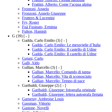
Frattini, Alberto: Come l’acqua alpina
Frontoni, Angelo
Fronzoni, Angelo Giuseppe
Fruttero & Lucentini
Fry, Roger
Fuà Fusinato, Erminia
Fulton, Hamish
G
(39)
[ - ]
Gadda, Carlo Emilio
(3)
[ - ]
Gadda, Carlo Emilio: Le meraviglie d’Italia
Gadda, Carlo Emilio: Il castello di Udine
Gadda, Carlo Emilio: Il castello di Udine
Gajani, Carlo
Galli, Aldo
Gallian, Marcello
(3)
[ - ]
Gallian, Marcello: Comando di tappa
Gallian, Marcello: Vita di sconosciuto
Gallian, Marcello: Tempo di pace
Garibaldi, Giuseppe
(2)
[ - ]
Garibaldi, Giuseppe: fotografia originale
Garibaldi, Giuseppe: lettera autografa firmata
Garneray, Ambroise Louis
Gassman, Vittorio
Gastone, Novelli