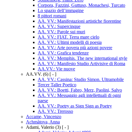
Corpora, Fazzini, Guttuso, Monachesi, Turcato
Lo spazio dell’immagine
8 pittori romani
AA. VV.: Manifestazioni artistiche fiorentine
AA. VV.: Supercinque
AA. VV.: Parole sui muri
AA. VV.: FIAT. Terra mare cielo
AA. VV.: Ultimi modelli di poesia
AA. VV.: Arte povera più azioni povere
AA. VV.: Grafica tendenze
AA. VV.: Memphis. The new international style
AA. VV.: Manifesto Studio Artivisive di Roma
AA.VV.: Vie nuove
AA.VV.
(6)
[ - ]
AA. VV.: Cassina: Studio Simon. Ultramobile
Tercer Taller Poetico
AA. VV.: Boetti, Fabro, Merz, Paolini, Salvo
AA. VV.: Messaggio agli intellettuali di ogni
paese
AA. VV.: Poetry as Sign Sign as Poetry
AA. VV.: Trerosso
Accame, Vincenzo
Achmàtova, Anna
Adami, Valerio
(3)
[ - ]