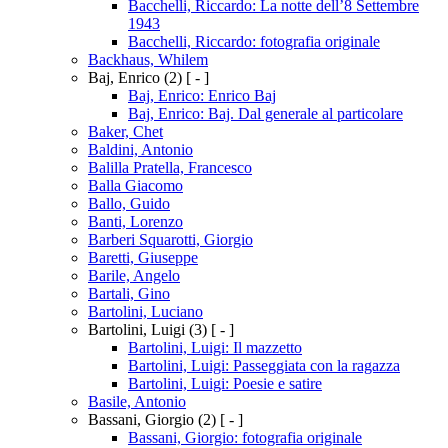
Bacchelli, Riccardo: La notte dell’8 Settembre
1943
Bacchelli, Riccardo: fotografia originale
Backhaus, Whilem
Baj, Enrico
(2)
[ - ]
Baj, Enrico: Enrico Baj
Baj, Enrico: Baj. Dal generale al particolare
Baker, Chet
Baldini, Antonio
Balilla Pratella, Francesco
Balla Giacomo
Ballo, Guido
Banti, Lorenzo
Barberi Squarotti, Giorgio
Baretti, Giuseppe
Barile, Angelo
Bartali, Gino
Bartolini, Luciano
Bartolini, Luigi
(3)
[ - ]
Bartolini, Luigi: Il mazzetto
Bartolini, Luigi: Passeggiata con la ragazza
Bartolini, Luigi: Poesie e satire
Basile, Antonio
Bassani, Giorgio
(2)
[ - ]
Bassani, Giorgio: fotografia originale