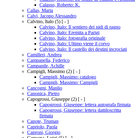
Calasso, Roberto: K.
Callas, Maria
Calvi, Jacopo Alessandro
Calvino, Italo
(5)
[ - ]
Calvino, Italo: Il sentiero dei nidi di ragno
Calvino, Italo: Eremita a Parigi
Calvino, Italo: fotografia originale
Calvino, Italo: Ultimo viene il corvo
Calvino, Italo: Il castello dei destini incrociati
Camilleri, Andrea
Campanella, Federico
Campanile, Achille
Campigli, Massimo
(2)
[ - ]
Campigli, Massimo: catalogo
Campigli, Massimo: Campigli
Cancogni, Manlio
Canonica, Pietro
Capogrossi, Giuseppe
(2)
[ - ]
Capogrossi, Giuseppe: lettera autografa firmata
Capogrossi, Giuseppe: lettera dattiloscritta
firmata
Capote, Truman
Capriolo, Paola
Caproni, Giorgio
Capuana, Luigi
(5)
[ - ]