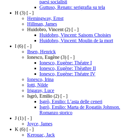
paesi socialisti
Guttuso, Renato: serigrafia su tela
H
(3)
[ - ]
Hemingway, Ernst
Hillman, James
Huidobro, Vincent
(2)
[ - ]
Huidobro, Vincent: Saisons Choisies
Huidobro, Vincent: Moulin de la mort
I
(6)
[ - ]
Ibsen, Henrick
Ionesco, Eugène
(3)
[ - ]
Ionesco, Eugène: Théatre I
Ionesco, Eugène: Thèathre II
Ionesco, Eugène: Théatre IV
Ionesco, Irina
Iotti, Nilde
Irigaray, Luce
Isgrò, Emilio
(2)
[ - ]
Isgrò, Emilio: L’asta delle ceneri
Isgrò, Emilio: Marta de Rogatiis Johnson.
Romanzo storico
J
(1)
[ - ]
Joyce, James
K
(6)
[ - ]
Kerouac, Jack