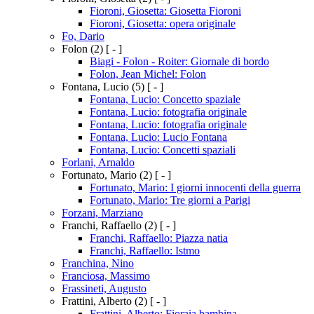
Fioroni, Giosetta: Giosetta Fioroni
Fioroni, Giosetta: opera originale
Fo, Dario
Folon
(2)
[ - ]
Biagi - Folon - Roiter: Giornale di bordo
Folon, Jean Michel: Folon
Fontana, Lucio
(5)
[ - ]
Fontana, Lucio: Concetto spaziale
Fontana, Lucio: fotografia originale
Fontana, Lucio: fotografia originale
Fontana, Lucio: Lucio Fontana
Fontana, Lucio: Concetti spaziali
Forlani, Arnaldo
Fortunato, Mario
(2)
[ - ]
Fortunato, Mario: I giorni innocenti della guerra
Fortunato, Mario: Tre giorni a Parigi
Forzani, Marziano
Franchi, Raffaello
(2)
[ - ]
Franchi, Raffaello: Piazza natia
Franchi, Raffaello: Istmo
Franchina, Nino
Franciosa, Massimo
Frassineti, Augusto
Frattini, Alberto
(2)
[ - ]
Frattini, Alberto: Fioraia bambina