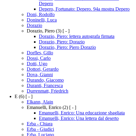
Depero
Depero, Fortunato: Depero. 94a mostra Depero
Doni, Rodolfo
Doninelli, Luca
Dorazio
Dorazio, Piero
(3)
[ - ]
Dorazio, Piero: lettera autografa firmata
Dorazio, Piero: Dorazio
Dorazio, Piero: Piero Dorazio
Dorfles, Gillo
Dossi, Carlo
Dotti, Ugo
Dottori, Gerardo
Dova, Gianni
Durando, Giacomo
Duranti, Francesca
Durrenmatt, Friedrich
E
(6)
[ - ]
Elkann, Alain
Emanuelli, Enrico
(2)
[ - ]
Emanuelli, Enrico: Una educazione sbagliata
Emanuelli, Enrico: Una lettera dal deserto
Erba - Chiara
Erba - Giudici
Erba, Luciano