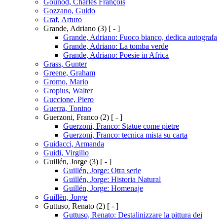
Gounod, Charles François
Gozzano, Guido
Graf, Arturo
Grande, Adriano
(3)
[ - ]
Grande, Adriano: Fuoco bianco, dedica autografa
Grande, Adriano: La tomba verde
Grande, Adriano: Poesie in Africa
Grass, Gunter
Greene, Graham
Gromo, Mario
Gropius, Walter
Guccione, Piero
Guerra, Tonino
Guerzoni, Franco
(2)
[ - ]
Guerzoni, Franco: Statue come pietre
Guerzoni, Franco: tecnica mista su carta
Guidacci, Armanda
Guidi, Virgilio
Guillén, Jorge
(3)
[ - ]
Guillén, Jorge: Otra serie
Guillén, Jorge: Historia Natural
Guillén, Jorge: Homenaje
Guillèn, Jorge
Guttuso, Renato
(2)
[ - ]
Guttuso, Renato: Destalinizzare la pittura dei