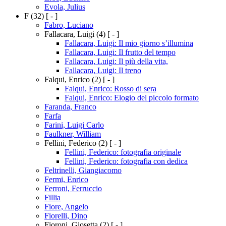
Evola, Julius
F
(32)
[ - ]
Fabro, Luciano
Fallacara, Luigi
(4)
[ - ]
Fallacara, Luigi: Il mio giorno s’illumina
Fallacara, Luigi: Il frutto del tempo
Fallacara, Luigi: Il più della vita,
Fallacara, Luigi: Il treno
Falqui, Enrico
(2)
[ - ]
Falqui, Enrico: Rosso di sera
Falqui, Enrico: Elogio del piccolo formato
Faranda, Franco
Farfa
Farini, Luigi Carlo
Faulkner, William
Fellini, Federico
(2)
[ - ]
Fellini, Federico: fotografia originale
Fellini, Federico: fotografia con dedica
Feltrinelli, Giangiacomo
Fermi, Enrico
Ferroni, Ferruccio
Fillia
Fiore, Angelo
Fiorelli, Dino
Fioroni, Giosetta
(2)
[ - ]