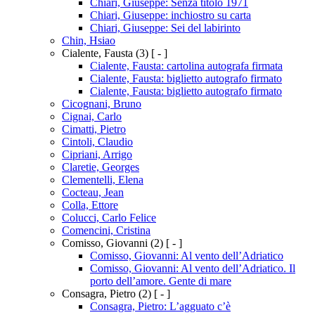
Chiari, Giuseppe: Senza titolo 1971
Chiari, Giuseppe: inchiostro su carta
Chiari, Giuseppe: Sei del labirinto
Chin, Hsiao
Cialente, Fausta
(3)
[ - ]
Cialente, Fausta: cartolina autografa firmata
Cialente, Fausta: biglietto autografo firmato
Cialente, Fausta: biglietto autografo firmato
Cicognani, Bruno
Cignai, Carlo
Cimatti, Pietro
Cintoli, Claudio
Cipriani, Arrigo
Claretie, Georges
Clementelli, Elena
Cocteau, Jean
Colla, Ettore
Colucci, Carlo Felice
Comencini, Cristina
Comisso, Giovanni
(2)
[ - ]
Comisso, Giovanni: Al vento dell’Adriatico
Comisso, Giovanni: Al vento dell’Adriatico. Il
porto dell’amore. Gente di mare
Consagra, Pietro
(2)
[ - ]
Consagra, Pietro: L’agguato c’è