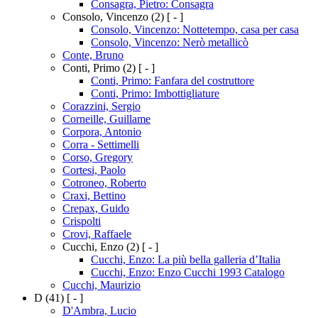
Consagra, Pietro: Consagra
Consolo, Vincenzo
(2)
[ - ]
Consolo, Vincenzo: Nottetempo, casa per casa
Consolo, Vincenzo: Nerò metallicò
Conte, Bruno
Conti, Primo
(2)
[ - ]
Conti, Primo: Fanfara del costruttore
Conti, Primo: Imbottigliature
Corazzini, Sergio
Corneille, Guillame
Corpora, Antonio
Corra - Settimelli
Corso, Gregory
Cortesi, Paolo
Cotroneo, Roberto
Craxi, Bettino
Crepax, Guido
Crispolti
Crovi, Raffaele
Cucchi, Enzo
(2)
[ - ]
Cucchi, Enzo: La più bella galleria d’Italia
Cucchi, Enzo: Enzo Cucchi 1993 Catalogo
Cucchi, Maurizio
D
(41)
[ - ]
D'Ambra, Lucio