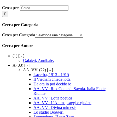
Cerca per:
Cerca per Categoria
Cerca per Categoria
Cerca per Autore
(1)
[ - ]
Galateri, Annibale:
A
(33)
[ - ]
AA. VV.
(22)
[ - ]
Lacerba, 1913 - 1915
Il Vietnam chiede lotta
Da ora in poi decido io
AA. VV.: Rex Conte di Savoia. Italia Flotte
Riunite
AA. VV.: Lotta poetica
AA. VV.: L’Anima, saggi e giudizi
AA. VV.: Divina mimesis
Lo studio Boggeri
Sonnenberg, Hans: Zero