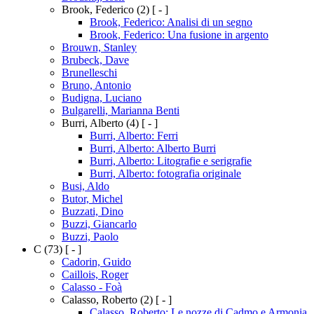
Brook, Federico
(2)
[ - ]
Brook, Federico: Analisi di un segno
Brook, Federico: Una fusione in argento
Brouwn, Stanley
Brubeck, Dave
Brunelleschi
Bruno, Antonio
Budigna, Luciano
Bulgarelli, Marianna Benti
Burri, Alberto
(4)
[ - ]
Burri, Alberto: Ferri
Burri, Alberto: Alberto Burri
Burri, Alberto: Litografie e serigrafie
Burri, Alberto: fotografia originale
Busi, Aldo
Butor, Michel
Buzzati, Dino
Buzzi, Giancarlo
Buzzi, Paolo
C
(73)
[ - ]
Cadorin, Guido
Caillois, Roger
Calasso - Foà
Calasso, Roberto
(2)
[ - ]
Calasso, Roberto: Le nozze di Cadmo e Armonia