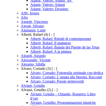
Adami, Valerio: Adami “89”
Adami, Valerio: Adami
Adami, Valerio: Dessiner.
Affò, Ireneo
Afro
Agnetti, Vincenzo
Agosti, Silvano
Alamanni, Luigi
Alberti, Rafael
(4)
[ - ]
Alberti, Rafael: Ritratti di contemporanei
Alberti, Rafael: Il mattatore
Alberti, Rafael: Balada del Puente de las Tetas
Alberti, Rafael: A la pintura
Aleardi, Aleardo
Aleixandre, Vicente
Aleramo, Sibilla
Alvaro, Corrado
(3)
[ - ]
Alvaro, Corrado: Fotografia originale con dedica
Alvaro, Corrado: L’amata alla finestra. Racconti
Alvaro, Corrado: Poesie grigioverdi
Alviani, Getulio
Alviani, Getullio
(2)
[ - ]
Alviani, Getulio – Orlando, Ruggero: Libro
d’ore
Alviani, Getullio: Programmazioni plastiche