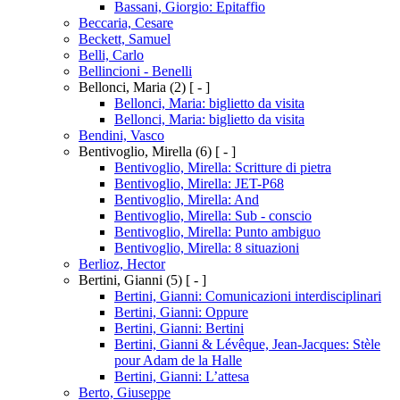
Bassani, Giorgio: Epitaffio
Beccaria, Cesare
Beckett, Samuel
Belli, Carlo
Bellincioni - Benelli
Bellonci, Maria
(2)
[ - ]
Bellonci, Maria: biglietto da visita
Bellonci, Maria: biglietto da visita
Bendini, Vasco
Bentivoglio, Mirella
(6)
[ - ]
Bentivoglio, Mirella: Scritture di pietra
Bentivoglio, Mirella: JET-P68
Bentivoglio, Mirella: And
Bentivoglio, Mirella: Sub - conscio
Bentivoglio, Mirella: Punto ambiguo
Bentivoglio, Mirella: 8 situazioni
Berlioz, Hector
Bertini, Gianni
(5)
[ - ]
Bertini, Gianni: Comunicazioni interdisciplinari
Bertini, Gianni: Oppure
Bertini, Gianni: Bertini
Bertini, Gianni & Lévêque, Jean-Jacques: Stèle
pour Adam de la Halle
Bertini, Gianni: L’attesa
Berto, Giuseppe