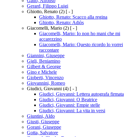
Gatto, Alfonso
Gerard, Filippo Luigi
Ghiotto, Renato
(2)
[ - ]
Ghiotto, Renato: Scacco alla regina
Ghiotto, Renato: Adiòs
Giacomelli, Mario
(2)
[ - ]
Giacomelli, Mario: Io non ho mani che mi
accarezzino
Giacomelli, Mario: Questo ricordo lo vorrei
raccontare
Giannini, Giuseppe
Gigli, Beniamino
Gilbert & George
Gino e Michele
Gioberti, Vincenzo
Giovannini, Romeo
Giudici, Giovanni
(4)
[ - ]
Giudici, Giovanni: Lettera autografa firmata
Giudici, Giovanni: O Beatrice
Giudici, Giovanni: Empie stelle
Giudici, Giovanni: La vita in versi
Giuntini, Aldo
Giusti, Giuseppe
Gorani, Giuseppe
Gotta, Salvatore