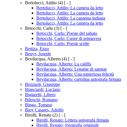
Bertolucci, Attilio
(4)
[ - ]
Bertolucci, Attilio: La camera da letto
Bertolucci, Attilio: La camera da letto
Bertolucci, Attilio: La capanna indiana
Bertolucci, Attilio: La camera da letto
Betocchi, Carlo
(3)
[ - ]
Betocchi, Carlo: Poesie del sabato
Betocchi, Carlo: Cuore di primavera
Betocchi, Carlo: Poesie scelte
Bettiza, Enzo
Beuys, Joseph
Bevilacqua, Alberto
(4)
[ - ]
Bevilacqua, Alberto: La califfa
Bevilacqua, Alberto: Legame di sangue
Bevilacqua, Alberto: Una misteriosa felicità
Bevilacqua, Alberto: cartolina autografa firmata
Bezzuoli, Giuseppe
Bianciardi, Luciano
Bigiaretti, Libero
Bilenchi, Romano
Binga, Tomaso
Bioy Casares, Adolfo
Birolli, Renato
(2)
[ - ]
Birolli, Renato: Lettera autografa firmata
Birolli, Renato: fotografia originale