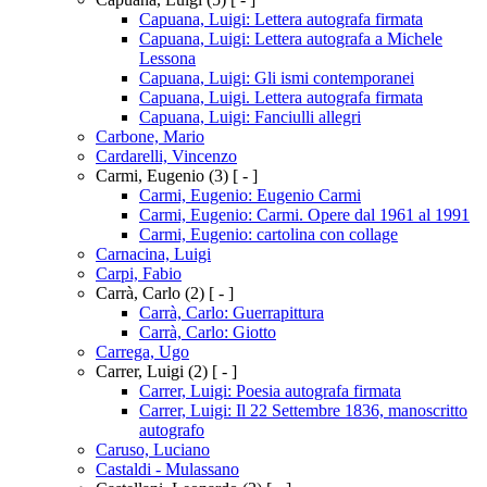
Capuana, Luigi: Lettera autografa firmata
Capuana, Luigi: Lettera autografa a Michele
Lessona
Capuana, Luigi: Gli ismi contemporanei
Capuana, Luigi. Lettera autografa firmata
Capuana, Luigi: Fanciulli allegri
Carbone, Mario
Cardarelli, Vincenzo
Carmi, Eugenio
(3)
[ - ]
Carmi, Eugenio: Eugenio Carmi
Carmi, Eugenio: Carmi. Opere dal 1961 al 1991
Carmi, Eugenio: cartolina con collage
Carnacina, Luigi
Carpi, Fabio
Carrà, Carlo
(2)
[ - ]
Carrà, Carlo: Guerrapittura
Carrà, Carlo: Giotto
Carrega, Ugo
Carrer, Luigi
(2)
[ - ]
Carrer, Luigi: Poesia autografa firmata
Carrer, Luigi: Il 22 Settembre 1836, manoscritto
autografo
Caruso, Luciano
Castaldi - Mulassano