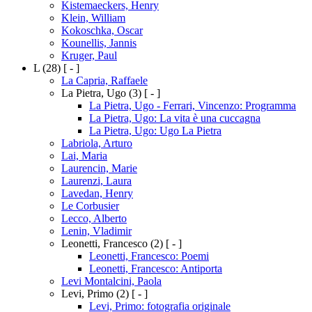
Kistemaeckers, Henry
Klein, William
Kokoschka, Oscar
Kounellis, Jannis
Kruger, Paul
L
(28)
[ - ]
La Capria, Raffaele
La Pietra, Ugo
(3)
[ - ]
La Pietra, Ugo - Ferrari, Vincenzo: Programma
La Pietra, Ugo: La vita è una cuccagna
La Pietra, Ugo: Ugo La Pietra
Labriola, Arturo
Lai, Maria
Laurencin, Marie
Laurenzi, Laura
Lavedan, Henry
Le Corbusier
Lecco, Alberto
Lenin, Vladimir
Leonetti, Francesco
(2)
[ - ]
Leonetti, Francesco: Poemi
Leonetti, Francesco: Antiporta
Levi Montalcini, Paola
Levi, Primo
(2)
[ - ]
Levi, Primo: fotografia originale