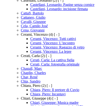
Castellani, Leonardo
(2)
[ - ]
Castellani, Leonardo: Pagine senza cornice
Castellani, Leonardo: incisione firmata
Cattafi, Bartolo
Cattaneo, Giulio
Cavalli, Giusppe
Cela, Camilo José
Cena, Giovanni
Cerami, Vincenzo
(4)
[ - ]
Cerami, Vincenzo: Tutti cattivi
Cerami, Vincenzo: L’incontro
Cerami, Vincenzo: Ragazzo di vetro
Cerami, Vincenzo: La lepre
Cerati, Carla
(2)
[ - ]
Cerati, Carla: La cattiva figlia
Cerati, Carla: fotografia originale
Chagall, Marc
Chaplin, Charles
Char, René
Chia, Sandro
Chiara, Piero
(2)
[ - ]
Chiara, Piero: Il pretore di Cuvio
Chiara, Piero: Incantavi
Chiari, Giuseppe
(4)
[ - ]
Chiari, Giuseppe: Musica madre