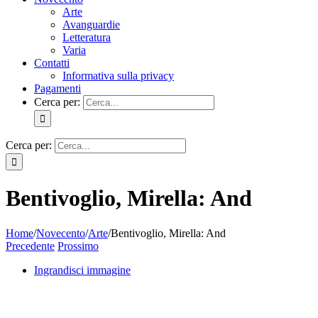
Arte
Avanguardie
Letteratura
Varia
Contatti
Informativa sulla privacy
Pagamenti
Cerca per:
Cerca per:
Bentivoglio, Mirella: And
Home
/
Novecento
/
Arte
/
Bentivoglio, Mirella: And
Precedente
Prossimo
Ingrandisci immagine