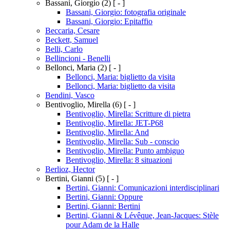
Bassani, Giorgio
(2)
[ - ]
Bassani, Giorgio: fotografia originale
Bassani, Giorgio: Epitaffio
Beccaria, Cesare
Beckett, Samuel
Belli, Carlo
Bellincioni - Benelli
Bellonci, Maria
(2)
[ - ]
Bellonci, Maria: biglietto da visita
Bellonci, Maria: biglietto da visita
Bendini, Vasco
Bentivoglio, Mirella
(6)
[ - ]
Bentivoglio, Mirella: Scritture di pietra
Bentivoglio, Mirella: JET-P68
Bentivoglio, Mirella: And
Bentivoglio, Mirella: Sub - conscio
Bentivoglio, Mirella: Punto ambiguo
Bentivoglio, Mirella: 8 situazioni
Berlioz, Hector
Bertini, Gianni
(5)
[ - ]
Bertini, Gianni: Comunicazioni interdisciplinari
Bertini, Gianni: Oppure
Bertini, Gianni: Bertini
Bertini, Gianni & Lévêque, Jean-Jacques: Stèle
pour Adam de la Halle