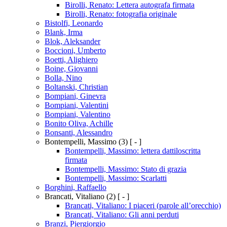
Birolli, Renato: Lettera autografa firmata
Birolli, Renato: fotografia originale
Bistolfi, Leonardo
Blank, Irma
Blok, Aleksander
Boccioni, Umberto
Boetti, Alighiero
Boine, Giovanni
Bolla, Nino
Boltanski, Christian
Bompiani, Ginevra
Bompiani, Valentini
Bompiani, Valentino
Bonito Oliva, Achille
Bonsanti, Alessandro
Bontempelli, Massimo
(3)
[ - ]
Bontempelli, Massimo: lettera dattiloscritta
firmata
Bontempelli, Massimo: Stato di grazia
Bontempelli, Massimo: Scarlatti
Borghini, Raffaello
Brancati, Vitaliano
(2)
[ - ]
Brancati, Vitaliano: I piaceri (parole all’orecchio)
Brancati, Vitaliano: Gli anni perduti
Branzi, Piergiorgio