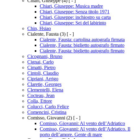
Chiari, Giuseppe
(4)
[ - ]
Chiari, Giuseppe: Musica madre
Chiari, Giuseppe: Senza titolo 1971
Chiari, Giuseppe: inchiostro su carta
Chiari, Giuseppe: Sei del labirinto
Chin, Hsiao
Cialente, Fausta
(3)
[ - ]
Cialente, Fausta: cartolina autografa firmata
Cialente, Fausta: biglietto autografo firmato
Cialente, Fausta: biglietto autografo firmato
Cicognani, Bruno
Cignai, Carlo
Cimatti, Pietro
Cintoli, Claudio
Cipriani, Arrigo
Claretie, Georges
Clementelli, Elena
Cocteau, Jean
Colla, Ettore
Colucci, Carlo Felice
Comencini, Cristina
Comisso, Giovanni
(2)
[ - ]
Comisso, Giovanni: Al vento dell’Adriatico
Comisso, Giovanni: Al vento dell’Adriatico. Il
porto dell’amore. Gente di mare