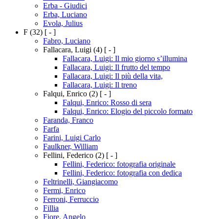
Erba - Giudici
Erba, Luciano
Evola, Julius
F
(32)
[ - ]
Fabro, Luciano
Fallacara, Luigi
(4)
[ - ]
Fallacara, Luigi: Il mio giorno s’illumina
Fallacara, Luigi: Il frutto del tempo
Fallacara, Luigi: Il più della vita,
Fallacara, Luigi: Il treno
Falqui, Enrico
(2)
[ - ]
Falqui, Enrico: Rosso di sera
Falqui, Enrico: Elogio del piccolo formato
Faranda, Franco
Farfa
Farini, Luigi Carlo
Faulkner, William
Fellini, Federico
(2)
[ - ]
Fellini, Federico: fotografia originale
Fellini, Federico: fotografia con dedica
Feltrinelli, Giangiacomo
Fermi, Enrico
Ferroni, Ferruccio
Fillia
Fiore, Angelo