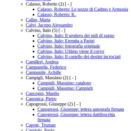
Calasso, Roberto
(2)
[ - ]
Calasso, Roberto: Le nozze di Cadmo e Armonia
Calasso, Roberto: K.
Callas, Maria
Calvi, Jacopo Alessandro
Calvino, Italo
(5)
[ - ]
Calvino, Italo: Il sentiero dei nidi di ragno
Calvino, Italo: Eremita a Parigi
Calvino, Italo: fotografia originale
Calvino, Italo: Ultimo viene il corvo
Calvino, Italo: Il castello dei destini incrociati
Camilleri, Andrea
Campanella, Federico
Campanile, Achille
Campigli, Massimo
(2)
[ - ]
Campigli, Massimo: catalogo
Campigli, Massimo: Campigli
Cancogni, Manlio
Canonica, Pietro
Capogrossi, Giuseppe
(2)
[ - ]
Capogrossi, Giuseppe: lettera autografa firmata
Capogrossi, Giuseppe: lettera dattiloscritta
firmata
Capote, Truman
Capriolo, Paola