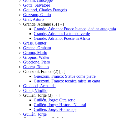
Gorani, Giuseppe
Gotta, Salvatore
Gounod, Charles François
Gozzano, Guido
Graf, Arturo
Grande, Adriano
(3)
[ - ]
Grande, Adriano: Fuoco bianco, dedica autografa
Grande, Adriano: La tomba verde
Grande, Adriano: Poesie in Africa
Grass, Gunter
Greene, Graham
Gromo, Mario
Gropius, Walter
Guccione, Piero
Guerra, Tonino
Guerzoni, Franco
(2)
[ - ]
Guerzoni, Franco: Statue come pietre
Guerzoni, Franco: tecnica mista su carta
Guidacci, Armanda
Guidi, Virgilio
Guillén, Jorge
(3)
[ - ]
Guillén, Jorge: Otra serie
Guillén, Jorge: Historia Natural
Guillén, Jorge: Homenaje
Guillèn, Jorge