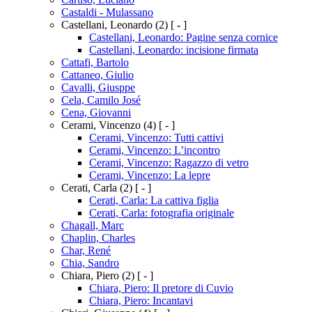
Castaldi - Mulassano
Castellani, Leonardo
(2)
[ - ]
Castellani, Leonardo: Pagine senza cornice
Castellani, Leonardo: incisione firmata
Cattafi, Bartolo
Cattaneo, Giulio
Cavalli, Giusppe
Cela, Camilo José
Cena, Giovanni
Cerami, Vincenzo
(4)
[ - ]
Cerami, Vincenzo: Tutti cattivi
Cerami, Vincenzo: L’incontro
Cerami, Vincenzo: Ragazzo di vetro
Cerami, Vincenzo: La lepre
Cerati, Carla
(2)
[ - ]
Cerati, Carla: La cattiva figlia
Cerati, Carla: fotografia originale
Chagall, Marc
Chaplin, Charles
Char, René
Chia, Sandro
Chiara, Piero
(2)
[ - ]
Chiara, Piero: Il pretore di Cuvio
Chiara, Piero: Incantavi