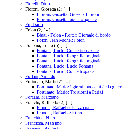
Fiorelli, Dino
Fioroni, Giosetta
(2)
[ - ]
Fioroni, Giosetta: Giosetta Fioroni
Fioroni, Giosetta: opera originale
Fo, Dario
Folon
(2)
[ - ]
Biagi - Folon - Roiter: Giornale di bordo
Folon, Jean Michel: Folon
Fontana, Lucio
(5)
[ - ]
Fontana, Lucio: Concetto spaziale
Fontana, Lucio: fotografia originale
Fontana, Lucio: fotografia originale
Fontana, Lucio: Lucio Fontana
Fontana, Lucio: Concetti spaziali
Forlani, Arnaldo
Fortunato, Mario
(2)
[ - ]
Fortunato, Mario: I giorni innocenti della guerra
Fortunato, Mario: Tre giorni a Parigi
Forzani, Marziano
Franchi, Raffaello
(2)
[ - ]
Franchi, Raffaello: Piazza natia
Franchi, Raffaello: Istmo
Franchina, Nino
Franciosa, Massimo
Frassineti, Augusto