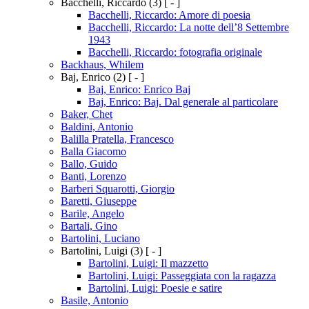
Bacchelli, Riccardo
(3)
[ - ]
Bacchelli, Riccardo: Amore di poesia
Bacchelli, Riccardo: La notte dell’8 Settembre
1943
Bacchelli, Riccardo: fotografia originale
Backhaus, Whilem
Baj, Enrico
(2)
[ - ]
Baj, Enrico: Enrico Baj
Baj, Enrico: Baj. Dal generale al particolare
Baker, Chet
Baldini, Antonio
Balilla Pratella, Francesco
Balla Giacomo
Ballo, Guido
Banti, Lorenzo
Barberi Squarotti, Giorgio
Baretti, Giuseppe
Barile, Angelo
Bartali, Gino
Bartolini, Luciano
Bartolini, Luigi
(3)
[ - ]
Bartolini, Luigi: Il mazzetto
Bartolini, Luigi: Passeggiata con la ragazza
Bartolini, Luigi: Poesie e satire
Basile, Antonio