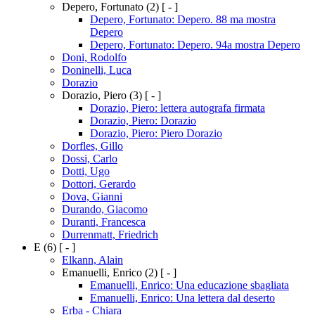
Depero, Fortunato
(2)
[ - ]
Depero, Fortunato: Depero. 88 ma mostra
Depero
Depero, Fortunato: Depero. 94a mostra Depero
Doni, Rodolfo
Doninelli, Luca
Dorazio
Dorazio, Piero
(3)
[ - ]
Dorazio, Piero: lettera autografa firmata
Dorazio, Piero: Dorazio
Dorazio, Piero: Piero Dorazio
Dorfles, Gillo
Dossi, Carlo
Dotti, Ugo
Dottori, Gerardo
Dova, Gianni
Durando, Giacomo
Duranti, Francesca
Durrenmatt, Friedrich
E
(6)
[ - ]
Elkann, Alain
Emanuelli, Enrico
(2)
[ - ]
Emanuelli, Enrico: Una educazione sbagliata
Emanuelli, Enrico: Una lettera dal deserto
Erba - Chiara