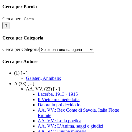
Cerca per Parola
Cerca per:
Cerca per Categoria
Cerca per Categoria
Cerca per Autore
(1)
[ - ]
Galateri, Annibale:
A
(33)
[ - ]
AA. VV.
(22)
[ - ]
Lacerba, 1913 - 1915
Il Vietnam chiede lotta
Da ora in poi decido io
AA. VV.: Rex Conte di Savoia. Italia Flotte
Riunite
AA. VV.: Lotta poetica
AA. VV.: L’Anima, saggi e giudizi
AA. VV.: Divina mimesis