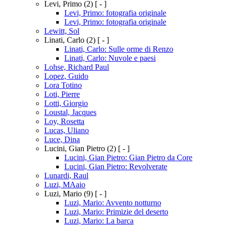
Levi, Primo
(2)
[ - ]
Levi, Primo: fotografia originale
Levi, Primo: fotografia originale
Lewitt, Sol
Linati, Carlo
(2)
[ - ]
Linati, Carlo: Sulle orme di Renzo
Linati, Carlo: Nuvole e paesi
Lohse, Richard Paul
Lopez, Guido
Lora Totino
Loti, Pierre
Lotti, Giorgio
Loustal, Jacques
Loy, Rosetta
Lucas, Uliano
Luce, Dina
Lucini, Gian Pietro
(2)
[ - ]
Lucini, Gian Pietro: Gian Pietro da Core
Lucini, Gian Pietro: Revolverate
Lunardi, Raul
Luzi, MAaio
Luzi, Mario
(9)
[ - ]
Luzi, Mario: Avvento notturno
Luzi, Mario: Primizie del deserto
Luzi, Mario: La barca