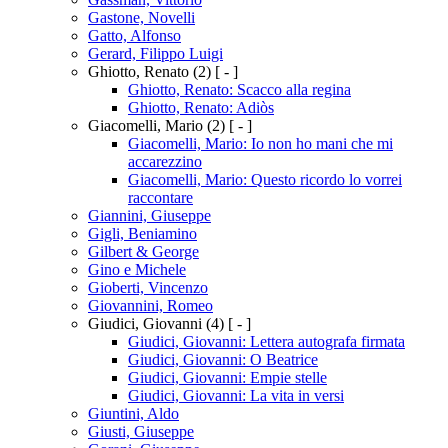
Gastone, Novelli
Gatto, Alfonso
Gerard, Filippo Luigi
Ghiotto, Renato
(2)
[ - ]
Ghiotto, Renato: Scacco alla regina
Ghiotto, Renato: Adiòs
Giacomelli, Mario
(2)
[ - ]
Giacomelli, Mario: Io non ho mani che mi
accarezzino
Giacomelli, Mario: Questo ricordo lo vorrei
raccontare
Giannini, Giuseppe
Gigli, Beniamino
Gilbert & George
Gino e Michele
Gioberti, Vincenzo
Giovannini, Romeo
Giudici, Giovanni
(4)
[ - ]
Giudici, Giovanni: Lettera autografa firmata
Giudici, Giovanni: O Beatrice
Giudici, Giovanni: Empie stelle
Giudici, Giovanni: La vita in versi
Giuntini, Aldo
Giusti, Giuseppe