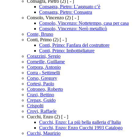
Consagra, Pietro
(2)
[ - ]
Consagra, Pietro: L’agguato c’è
Consagra, Pietro: Consagra
Consolo, Vincenzo
(2)
[ - ]
Consolo, Vincenzo: Nottetempo, casa per casa
Consolo, Vincenzo: Nerò metallicò
Conte, Bruno
Conti, Primo
(2)
[ - ]
Conti, Primo: Fanfara del costruttore
Conti, Primo: Imbottigliature
Corazzini, Sergio
Corneille, Guillame
Corpora, Antonio
Corra - Settimelli
Corso, Gregory
Cortesi, Paolo
Cotroneo, Roberto
Craxi, Bettino
Crepax, Guido
Crispolti
Crovi, Raffaele
Cucchi, Enzo
(2)
[ - ]
Cucchi, Enzo: La più bella galleria d’Italia
Cucchi, Enzo: Enzo Cucchi 1993 Catalogo
Cucchi, Maurizio