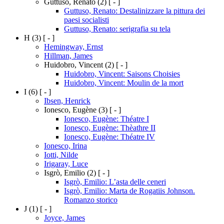
Guttuso, Renato
(2)
[ - ]
Guttuso, Renato: Destalinizzare la pittura dei
paesi socialisti
Guttuso, Renato: serigrafia su tela
H
(3)
[ - ]
Hemingway, Ernst
Hillman, James
Huidobro, Vincent
(2)
[ - ]
Huidobro, Vincent: Saisons Choisies
Huidobro, Vincent: Moulin de la mort
I
(6)
[ - ]
Ibsen, Henrick
Ionesco, Eugène
(3)
[ - ]
Ionesco, Eugène: Théatre I
Ionesco, Eugène: Thèathre II
Ionesco, Eugène: Théatre IV
Ionesco, Irina
Iotti, Nilde
Irigaray, Luce
Isgrò, Emilio
(2)
[ - ]
Isgrò, Emilio: L’asta delle ceneri
Isgrò, Emilio: Marta de Rogatiis Johnson.
Romanzo storico
J
(1)
[ - ]
Joyce, James