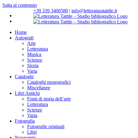
Salta al contenuto
+39 339 3400580
|
info@letteraturatattile.it
Home
Autografi
Arte
Letteratura
Musica
Scienze
Storia
Varia
Cataloghi
Cataloghi monografici
Miscellanee
Libri Antichi
Fonti di storia dell’arte
Letteratura
Scienze
Varia
Fotografia
Fotografie originali
Libri
Novecento