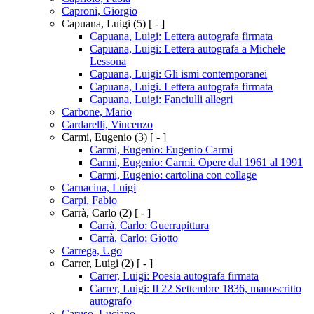
Caproni, Giorgio
Capuana, Luigi
(5)
[ - ]
Capuana, Luigi: Lettera autografa firmata
Capuana, Luigi: Lettera autografa a Michele
Lessona
Capuana, Luigi: Gli ismi contemporanei
Capuana, Luigi. Lettera autografa firmata
Capuana, Luigi: Fanciulli allegri
Carbone, Mario
Cardarelli, Vincenzo
Carmi, Eugenio
(3)
[ - ]
Carmi, Eugenio: Eugenio Carmi
Carmi, Eugenio: Carmi. Opere dal 1961 al 1991
Carmi, Eugenio: cartolina con collage
Carnacina, Luigi
Carpi, Fabio
Carrà, Carlo
(2)
[ - ]
Carrà, Carlo: Guerrapittura
Carrà, Carlo: Giotto
Carrega, Ugo
Carrer, Luigi
(2)
[ - ]
Carrer, Luigi: Poesia autografa firmata
Carrer, Luigi: Il 22 Settembre 1836, manoscritto
autografo
Caruso, Luciano