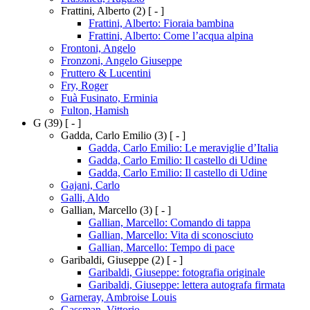
Frattini, Alberto
(2)
[ - ]
Frattini, Alberto: Fioraia bambina
Frattini, Alberto: Come l’acqua alpina
Frontoni, Angelo
Fronzoni, Angelo Giuseppe
Fruttero & Lucentini
Fry, Roger
Fuà Fusinato, Erminia
Fulton, Hamish
G
(39)
[ - ]
Gadda, Carlo Emilio
(3)
[ - ]
Gadda, Carlo Emilio: Le meraviglie d’Italia
Gadda, Carlo Emilio: Il castello di Udine
Gadda, Carlo Emilio: Il castello di Udine
Gajani, Carlo
Galli, Aldo
Gallian, Marcello
(3)
[ - ]
Gallian, Marcello: Comando di tappa
Gallian, Marcello: Vita di sconosciuto
Gallian, Marcello: Tempo di pace
Garibaldi, Giuseppe
(2)
[ - ]
Garibaldi, Giuseppe: fotografia originale
Garibaldi, Giuseppe: lettera autografa firmata
Garneray, Ambroise Louis
Gassman, Vittorio