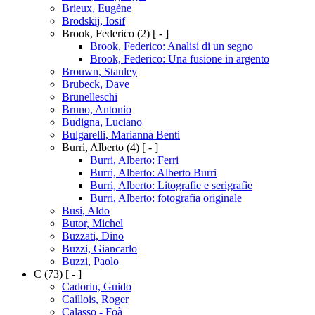
Brieux, Eugène
Brodskij, Iosif
Brook, Federico
(2)
[ - ]
Brook, Federico: Analisi di un segno
Brook, Federico: Una fusione in argento
Brouwn, Stanley
Brubeck, Dave
Brunelleschi
Bruno, Antonio
Budigna, Luciano
Bulgarelli, Marianna Benti
Burri, Alberto
(4)
[ - ]
Burri, Alberto: Ferri
Burri, Alberto: Alberto Burri
Burri, Alberto: Litografie e serigrafie
Burri, Alberto: fotografia originale
Busi, Aldo
Butor, Michel
Buzzati, Dino
Buzzi, Giancarlo
Buzzi, Paolo
C
(73)
[ - ]
Cadorin, Guido
Caillois, Roger
Calasso - Foà