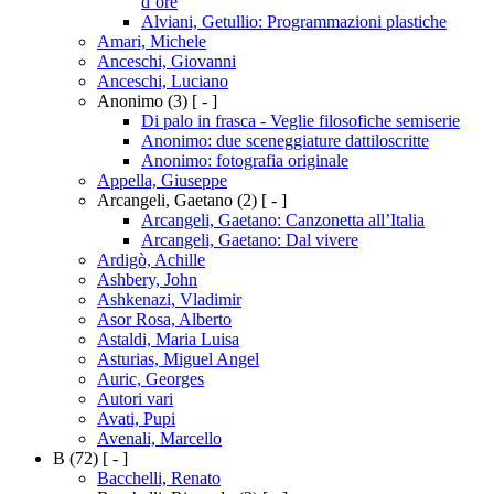
d’ore
Alviani, Getullio: Programmazioni plastiche
Amari, Michele
Anceschi, Giovanni
Anceschi, Luciano
Anonimo
(3)
[ - ]
Di palo in frasca - Veglie filosofiche semiserie
Anonimo: due sceneggiature dattiloscritte
Anonimo: fotografia originale
Appella, Giuseppe
Arcangeli, Gaetano
(2)
[ - ]
Arcangeli, Gaetano: Canzonetta all’Italia
Arcangeli, Gaetano: Dal vivere
Ardigò, Achille
Ashbery, John
Ashkenazi, Vladimir
Asor Rosa, Alberto
Astaldi, Maria Luisa
Asturias, Miguel Angel
Auric, Georges
Autori vari
Avati, Pupi
Avenali, Marcello
B
(72)
[ - ]
Bacchelli, Renato