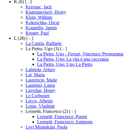
K
(6)
[ - ]
Kerouac, Jack
Kistemaeckers, Henry
Klein, William
Kokoschka, Oscar
Kounellis, Jannis
Kruger, Paul
L
(28)
[ - ]
La Capria, Raffaele
La Pietra, Ugo
(3)
[ - ]
La Pietra, Ugo - Ferrari, Vincenzo: Programma
La Pietra, Ugo: La vita è una cuccagna
La Pietra, Ugo: Ugo La Pietra
Labriola, Arturo
Lai, Maria
Laurencin, Marie
Laurenzi, Laura
Lavedan, Henry
Le Corbusier
Lecco, Alberto
Lenin, Vladimir
Leonetti, Francesco
(2)
[ - ]
Leonetti, Francesco: Poemi
Leonetti, Francesco: Antiporta
Levi Montalcini, Paola