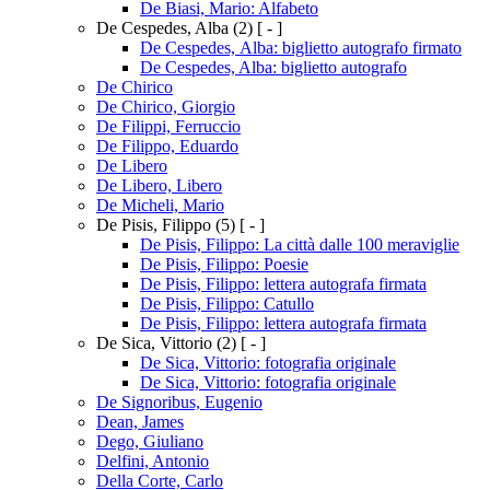
De Biasi, Mario: Alfabeto
De Cespedes, Alba
(2)
[ - ]
De Cespedes, Alba: biglietto autografo firmato
De Cespedes, Alba: biglietto autografo
De Chirico
De Chirico, Giorgio
De Filippi, Ferruccio
De Filippo, Eduardo
De Libero
De Libero, Libero
De Micheli, Mario
De Pisis, Filippo
(5)
[ - ]
De Pisis, Filippo: La città dalle 100 meraviglie
De Pisis, Filippo: Poesie
De Pisis, Filippo: lettera autografa firmata
De Pisis, Filippo: Catullo
De Pisis, Filippo: lettera autografa firmata
De Sica, Vittorio
(2)
[ - ]
De Sica, Vittorio: fotografia originale
De Sica, Vittorio: fotografia originale
De Signoribus, Eugenio
Dean, James
Dego, Giuliano
Delfini, Antonio
Della Corte, Carlo