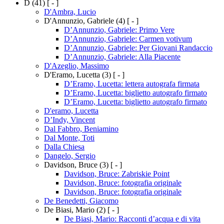
D
(41)
[ - ]
D'Ambra, Lucio
D'Annunzio, Gabriele
(4)
[ - ]
D’Annunzio, Gabriele: Primo Vere
D’Annunzio, Gabriele: Carmen votivum
D’Annunzio, Gabriele: Per Giovani Randaccio
D’Annunzio, Gabriele: Alla Piacente
D'Azeglio, Massimo
D'Eramo, Lucetta
(3)
[ - ]
D’Eramo, Lucetta: lettera autografa firmata
D’Eramo, Lucetta: biglietto autografo firmato
D’Eramo, Lucetta: biglietto autografo firmato
D'eramo, Lucetta
D’Indy, Vincent
Dal Fabbro, Beniamino
Dal Monte, Toti
Dalla Chiesa
Dangelo, Sergio
Davidson, Bruce
(3)
[ - ]
Davidson, Bruce: Zabriskie Point
Davidson, Bruce: fotografia originale
Davidson, Bruce: fotografia originale
De Benedetti, Giacomo
De Biasi, Mario
(2)
[ - ]
De Biasi, Mario: Racconti d’acqua e di vita