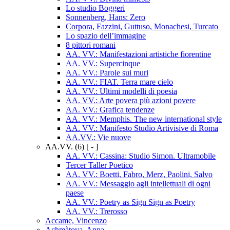
Lo studio Boggeri
Sonnenberg, Hans: Zero
Corpora, Fazzini, Guttuso, Monachesi, Turcato
Lo spazio dell’immagine
8 pittori romani
AA. VV.: Manifestazioni artistiche fiorentine
AA. VV.: Supercinque
AA. VV.: Parole sui muri
AA. VV.: FIAT. Terra mare cielo
AA. VV.: Ultimi modelli di poesia
AA. VV.: Arte povera più azioni povere
AA. VV.: Grafica tendenze
AA. VV.: Memphis. The new international style
AA. VV.: Manifesto Studio Artivisive di Roma
AA.VV.: Vie nuove
AA.VV.
(6)
[ - ]
AA. VV.: Cassina: Studio Simon. Ultramobile
Tercer Taller Poetico
AA. VV.: Boetti, Fabro, Merz, Paolini, Salvo
AA. VV.: Messaggio agli intellettuali di ogni
paese
AA. VV.: Poetry as Sign Sign as Poetry
AA. VV.: Trerosso
Accame, Vincenzo
Achmàtova, Anna