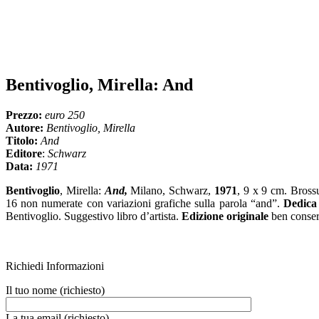
Bentivoglio, Mirella: And
Prezzo:
euro 250
Autore:
Bentivoglio, Mirella
Titolo:
And
Editore
:
Schwarz
Data:
1971
Bentivoglio
, Mirella:
And,
Milano, Schwarz,
1971
, 9 x 9 cm. Brossu
16 non numerate con variazioni grafiche sulla parola “and”.
Dedica
Bentivoglio. Suggestivo libro d’artista.
Edizione originale
ben conse
Richiedi Informazioni
Il tuo nome (richiesto)
La tua email (richiesto)