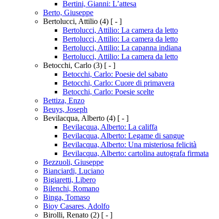
Bertini, Gianni: L’attesa
Berto, Giuseppe
Bertolucci, Attilio
(4)
[ - ]
Bertolucci, Attilio: La camera da letto
Bertolucci, Attilio: La camera da letto
Bertolucci, Attilio: La capanna indiana
Bertolucci, Attilio: La camera da letto
Betocchi, Carlo
(3)
[ - ]
Betocchi, Carlo: Poesie del sabato
Betocchi, Carlo: Cuore di primavera
Betocchi, Carlo: Poesie scelte
Bettiza, Enzo
Beuys, Joseph
Bevilacqua, Alberto
(4)
[ - ]
Bevilacqua, Alberto: La califfa
Bevilacqua, Alberto: Legame di sangue
Bevilacqua, Alberto: Una misteriosa felicità
Bevilacqua, Alberto: cartolina autografa firmata
Bezzuoli, Giuseppe
Bianciardi, Luciano
Bigiaretti, Libero
Bilenchi, Romano
Binga, Tomaso
Bioy Casares, Adolfo
Birolli, Renato
(2)
[ - ]