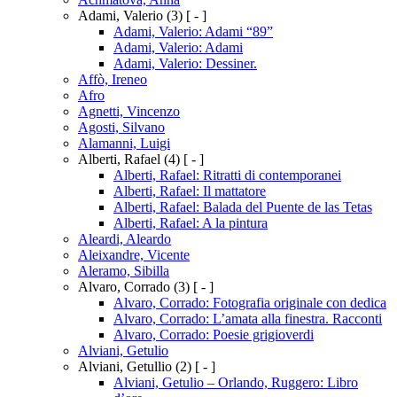
Adami, Valerio
(3)
[ - ]
Adami, Valerio: Adami “89”
Adami, Valerio: Adami
Adami, Valerio: Dessiner.
Affò, Ireneo
Afro
Agnetti, Vincenzo
Agosti, Silvano
Alamanni, Luigi
Alberti, Rafael
(4)
[ - ]
Alberti, Rafael: Ritratti di contemporanei
Alberti, Rafael: Il mattatore
Alberti, Rafael: Balada del Puente de las Tetas
Alberti, Rafael: A la pintura
Aleardi, Aleardo
Aleixandre, Vicente
Aleramo, Sibilla
Alvaro, Corrado
(3)
[ - ]
Alvaro, Corrado: Fotografia originale con dedica
Alvaro, Corrado: L’amata alla finestra. Racconti
Alvaro, Corrado: Poesie grigioverdi
Alviani, Getulio
Alviani, Getullio
(2)
[ - ]
Alviani, Getulio – Orlando, Ruggero: Libro