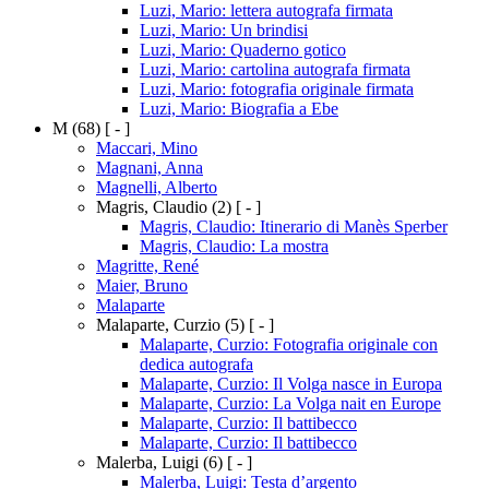
Luzi, Mario: lettera autografa firmata
Luzi, Mario: Un brindisi
Luzi, Mario: Quaderno gotico
Luzi, Mario: cartolina autografa firmata
Luzi, Mario: fotografia originale firmata
Luzi, Mario: Biografia a Ebe
M
(68)
[ - ]
Maccari, Mino
Magnani, Anna
Magnelli, Alberto
Magris, Claudio
(2)
[ - ]
Magris, Claudio: Itinerario di Manès Sperber
Magris, Claudio: La mostra
Magritte, René
Maier, Bruno
Malaparte
Malaparte, Curzio
(5)
[ - ]
Malaparte, Curzio: Fotografia originale con
dedica autografa
Malaparte, Curzio: Il Volga nasce in Europa
Malaparte, Curzio: La Volga nait en Europe
Malaparte, Curzio: Il battibecco
Malaparte, Curzio: Il battibecco
Malerba, Luigi
(6)
[ - ]
Malerba, Luigi: Testa d’argento